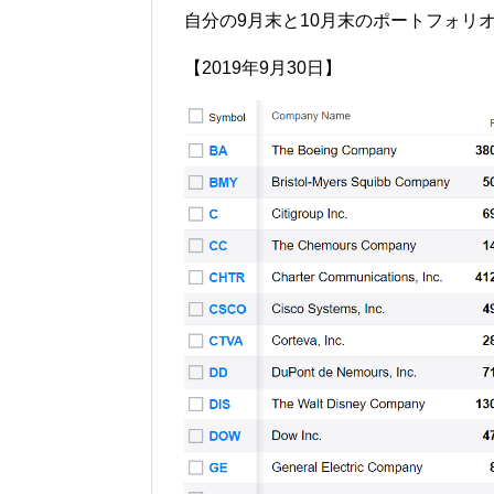
自分の9
月末と10
月末のポートフォリ
【
2019
年9
月30
日】