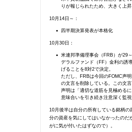
りが報じられたため、大きく上昇
10月14日～：
四半期決算発表が本格化
10月30日：
米連邦準備理事会（FRB）が29
デラルファンド（FF）金利の誘導目
げることを8対2で決定。
ただし、FRBは今回のFOMC
の文言を削除している。この文言
声明は「適切な道筋を見極めるに
意味合いを引き続き注意深く監視
10月後半は自分の所有している銘柄
分の資産を気にしてはいなかったのだ
がに気が付いたはずなので）。