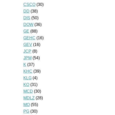
CSCO
(30)
DD
(38)
DIS
(50)
DOW
(36)
GE
(88)
GEHC
(16)
GEV
(16)
JCP
(8)
JPM
(54)
K
(37)
KHC
(39)
KLG
(4)
KO
(31)
MCD
(30)
MDLZ
(28)
MO
(55)
PG
(30)