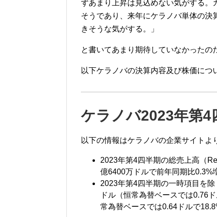
ずあまり上昇は見込めない気がする。カ
そうであり、来年にケラノバ単体の決
きそうな気がする。」
と書いてあまり期待していなかったの
以下ケラノバの決算内容及び株価につ
ケラノバ2023
年第4
以下の情報はケラノバの企業サイトよ
2023
年第4
四半期の総売上高（Repo
億64
00
万ドルで前年同期比0
.3%
2023
年第4
四半期
の一時項目を除
ドル（恒常為替ベースでは0.76
常為替ベースでは0.64ドルで18.