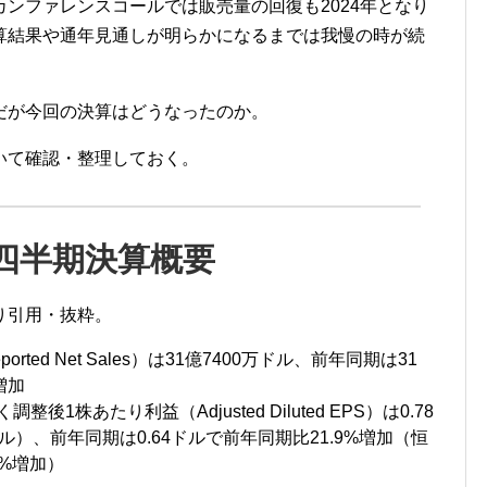
ンファレンスコールでは販売量の回復も2024年となり
算結果や通年見通しが明らかになるまでは我慢の時が続
だが今回の決算はどうなったのか。
いて確認・整理しておく。
四半期決算概要
り引用・抜粋。
rted
Net Sales
）は
31
億74
00
万ドル、前年同期は
31
増加
く調整後1株あたり利益（
Adjusted Diluted EPS
）は0
.78
ドル）、前年同期は0
.64
ドル
で前年同期比21
.9%増加（恒
8%増加）