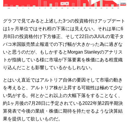
グラフで見てみると上述した3つの投資格付けアップデート
は1ヶ月単位ではそれ程の下落には見えない。それは単に6
月8日の投資格付け下方修正、そして22日のJUULの電子タ
バコ米国販売禁止報道での下げ幅が大きかった為に過ぎな
いと思うのだが、もしかするとMorgan Stanleyのアナリス
トが指摘している様に市場が下落要素を株価にある程度織
り込んだことも影響しているかもしれない。
とはいえ直近ではアルトリア自体の要因そして市場の動き
を考えると、アルトリア株が上昇する可能性は極めて少な
い気がする。何とかこれ以上の大幅下落をすることなく、
約1ヶ月後の7月28日に予定されている2022年第2四半期決
算発表で今後の業績・株価に期待を持たせるような決算結
果を提供して欲しいものだ。