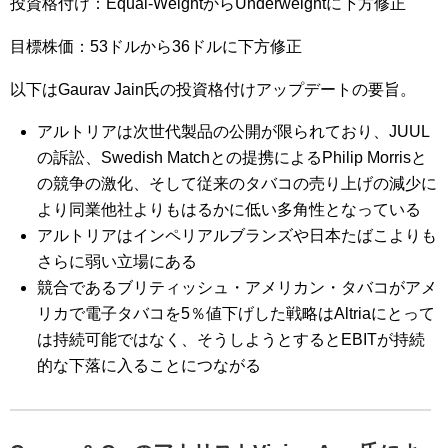
投資格付け：Equal-WeightからUnderweightに下方修正
目標株価：53ドルから36ドルに下方修正
以下はGaurav Jain氏の投資格付けアップデートの要旨。
アルトリアは次世代製品の公開が限られており、JUUL
の訴訟、Swedish Matchとの提携によるPhilip Morrisと
の競争の激化、そして従来のタバコの売り上げの減少に
より同業他社よりもはるかに低い多角性となっている
アルトリアはインペリアルブランズや日本たばこよりも
さらに弱い立場にある
競合であるブリティッシュ・アメリカン・タバコがアメ
リカで電子タバコを5％値下げした戦略はAltriaにとって
は持続可能ではなく、そうしようとするとEBITが持続
的な下落に入ることにつながる