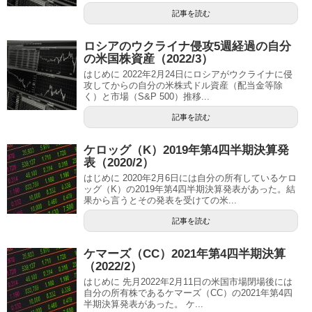
記事を読む
ロシアのウクライナ侵攻5週経過の自分
の米国株資産（2022/3）
はじめに 2022年2月24日にロシアがウクライナに侵
攻してからの自分の米株式ドル資産（配当金等除
く）と市場（S&P 500）推移...
記事を読む
ケロッグ（K）2019年第4四半期決算発
表（2020/2）
はじめに 2020年2月6日には自分の所有しているケロ
ッグ（K）の2019年第4四半期決算発表があった。結
果から言うとその発表を受けての米...
記事を読む
ケマーズ（CC）2021年第4四半期決算
（2022/2）
はじめに 先月2022年2月11日の米国市場閉場後には
自分の所有株であるケマーズ（CC）の2021年第4四
半期決算発表があった。 ケ...