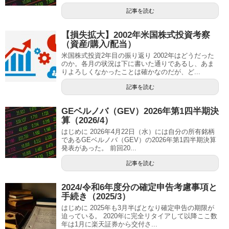
記事を読む
【損失拡大】2002年米国株式投資考察
（資産/購入/配当）
米国株式投資2年目の振り返り 2002年はどうだった
のか。各月の状況は下に書いた通りであるし、あま
りよろしくなかったことは確かなのだが、ど...
記事を読む
GEベルノバ（GEV）2026年第1四半期決
算（2026/4）
はじめに 2026年4月22日（水）には自分の所有銘柄
であるGEベルノバ（GEV）の2026年第1四半期決算
発表があった。 前回20...
記事を読む
2024/令和6年度分の確定申告考慮事項と
手続き（2025/3）
はじめに 2025年も3月半ばとなり確定申告の期限が
迫っている。 2020年に完全リタイアして以降ここ数
年は1月に楽天証券から交付さ...