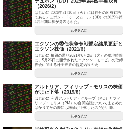
デュポン（DD）2025年第4四半期決算
（2026/2）
はじめに 2026年2月10日（火）には自分の所有銘柄
であるデュポン・ドゥ・ヌムール（DD）の2025年第
4四半期決算が発表された。 ...
記事を読む
エクソンの委任状争奪戦暫定結果更新と
エクソン株価（2021/6）
はじめに 掲題の通り2021年6月2日（火）の現地時間
に、5月26日に開示されたエクソン・モービルの取締
役会に関する株主投票の暫定結果の更...
記事を読む
アルトリア、フィリップ・モリスの株価
がまた下落（2019/8）
はじめに 今週アルトリア・グループ（MO）とフィ
リップ・モリス（PM）の合併協議についてまとめた
ばかりでその際にも株価が下落したのだが、昨...
記事を読む