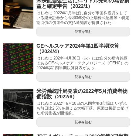
米株配当金生活に伴うドル売却の為替損
益と確定申告（2022/1）
はじめに 2022年1月半ばに自分が米国株投資をして
いる楽天証券から令和3年分の上場株式配当等・特定
割引債の償還金の支払通知書が提供された...
記事を読む
GEヘルスケア2024年第1四半期決算
（2024/4）
はじめに 2024年4月30日（火）には自分の所有銘柄
であるGEヘルスケア・テクノロジーズ（GEHC）の
2024年第1四半期決算発表があっ...
記事を読む
米労働統計局発表の2022年5月消費者物
価指数（2022/6）
はじめに 2022年6月10日の米国主要3市場は いずれ
も前日比2.5%を超える大幅下落。原因は掲題に挙げ
た米労働省が開場前...
記事を読む