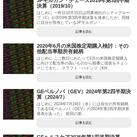
JPモルガン・チェース2019年第3四半期
決算（2019/10）
はじめに 一昨日10月15日は同業他社のシティグルー
プ（C）が2019年第3四半期決算を発表したが、同様
に自分が所有しているJPモルガン・...
記事を読む
2020年6月の米国株定期購入検討：その
他配当率順所有銘柄
はじめに ここ数日にわたって6月の米国株定期購入
に向けて配当率の高いものから順番に現状をチェッ
クしてきた。 クラフト・ハインツ（KH...
記事を読む
GEベルノバ（GEV）2024年第2四半期決
算（2024/7）
はじめに 2024年7月24日（水）には自分の所有銘柄
であるGEベルノバ（GEV）の2024年第2四半期決算
発表があった。 前回の第...
記事を読む