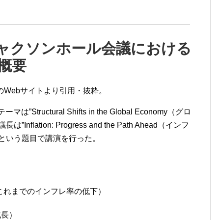
のジャクソンホール会議における
概要
のWebサイトより引用・抜粋。
uctural Shifts in the Global Economy（グロ
tion: Progress and the Path Ahead（インフ
”という題目で講演を行った。
 So Far（これまでのインフレ率の低下）
済成長）