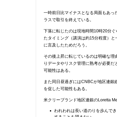
一時前日比マイナスとなる局面もあっ
ラスで取引を終えている。
下落に転じたのは現地時間10時20分
たタイミング（講演は約15分程度）
に言及したためだろう。
その後上昇に転じているのは明確な理
りデータやリスク管理に熟考が必要だ
可能性はある。
また同日昼過ぎにはCNBCが地区連銀
を促した可能性もある。
米クリーブランド地区連銀のLoretta Me
われわれは長い道のりを歩んでき
することを望まない