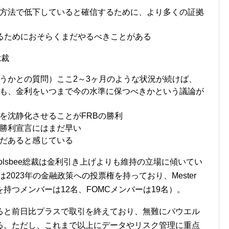
方法で低下していると確信するために、より多くの証拠
るためにおそらくまだやるべきことがある
総裁
うかとの質問）ここ2～3ヶ月のような状況が続けば、
も、金利をいつまで今の水準に保つべきかという議論が
を沈静化させることがFRBの勝利
勝利宣言にはまだ早い
だあると感じている
oolsbee総裁は金利引き上げよりも維持の立場に傾いてい
は2023年の金融政策への投票権を持っており、Mester
持つメンバーは12名、FOMCメンバーは19名）。
ると前日比プラスで取引を終えており、無難にパウエル
る。ただし、これまで以上にデータやリスク管理に重点