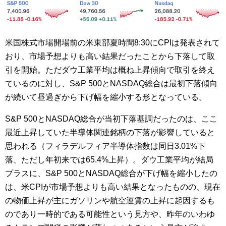
米国株式市場開場前の米東部夏時間8:30にCPIは発表されて
おり、市場予想よりも高い結果だったことから下落して取
引を開始。ただダウ工業平均は概ね上昇傾向で取引を終え
ているのに対し、S&P 500とNASDAQ総合は最初下落傾向
が続いて昼過ぎから下げ幅を縮小する形となっている。
S&P 500とNASDAQ総合が当初下落基調だったのは、ここ
最近上昇していた半導体関連銘柄の下落が影響していると
思われる（フィラデルフィア半導体指数は同日3.01%下
落、ただし年初来では65.4%上昇）。ダウ工業平均が結局
プラスに、S&P 500とNASDAQ総合が下げ幅を縮小したの
は、米CPIが市場予想よりも高い結果となったものの、現在
の物価上昇が主にガソリンや航空運賃の上昇に起因するも
のであり一時的である可能性という見方や、昨年のいわゆ