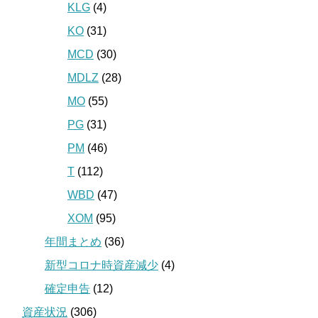
KLG
(4)
KO
(31)
MCD
(30)
MDLZ
(28)
MO
(55)
PG
(31)
PM
(46)
T
(112)
WBD
(47)
XOM
(95)
年間まとめ
(36)
新型コロナ時資産減少
(4)
確定申告
(12)
資産状況
(306)