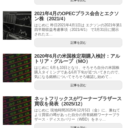
2021年4月のOPECプラス会合とエクソ
ン株（2021/4）
はじめに 昨日2021年4月1日は エクソンの2021年第1
四半期収益考慮事項（2021/4/1） で3月31日に開示
されたエ...
記事を読む
2020年6月の米国株定期購入検討：アル
トリア・グループ（MO）
はじめに 6月も10日となり、そろそろ自分の米国株
購入タイミングである6月下旬が近づいてきたので、
気になる銘柄についてそろそろ確認し始めて...
記事を読む
ネットフリックスがワーナーブラザース
買収を発表（2025/12）
はじめに 現地時間2025年12月5日（金）に、兼ねて
より買収の噂があった自分の所有銘柄ワーナーブラ
ザース・ディスカバリー（WBD）をネッ...
記事を読む