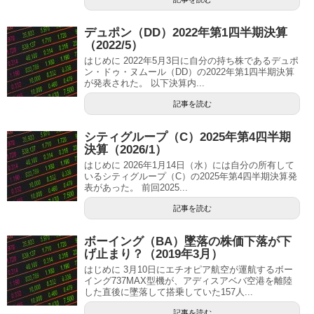
デュポン（DD）2022年第1四半期決算
（2022/5）
はじめに 2022年5月3日に自分の持ち株であるデュポ
ン・ドゥ・ヌムール（DD）の2022年第1四半期決算
が発表された。 以下決算内...
記事を読む
シティグループ（C）2025年第4四半期
決算（2026/1）
はじめに 2026年1月14日（水）には自分の所有して
いるシティグループ（C）の2025年第4四半期決算発
表があった。 前回2025...
記事を読む
ボーイング（BA）墜落の株価下落が下
げ止まり？（2019年3月）
はじめに 3月10日にエチオピア航空が運航するボー
イング737MAX型機が、アディスアベバ空港を離陸
した直後に墜落して搭乗していた157人...
記事を読む