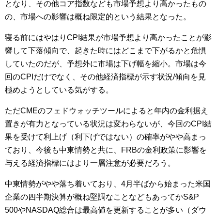
となり、その他コア指数なども市場予想より高かったもの
の、市場への影響は概ね限定的という結果となった。
寝る前にはやはりCPI結果が市場予想より高かったことが影
響して下落傾向で、起きた時にはどこまで下がるかと危惧
していたのだが、予想外に市場は下げ幅を縮小。市場は今
回のCPIだけでなく、その他経済指標が示す状況/傾向を見
極めようとしている気がする。
ただCMEのフェドウォッチツールによると年内の金利据え
置きが有力となっている状況は変わらないが、今回のCPI結
果を受けて利上げ（利下げではない）の確率がやや高まっ
ており、今後も中東情勢と共に、FRBの金利政策に影響を
与える経済指標にはより一層注意が必要だろう。
中東情勢がやや落ち着いており、4月半ばから始まった米国
企業の四半期決算が概ね堅調なことなどもあってかS&P
500やNASDAQ総合は最高値を更新することが多い（ダウ