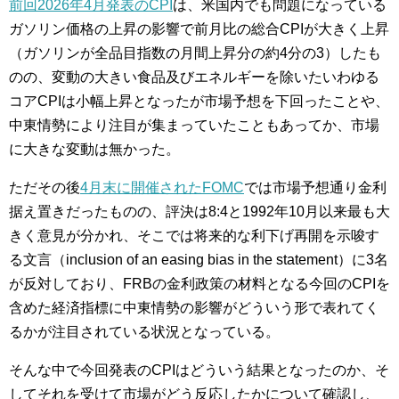
前回2026年4月発表のCPI
は、米国内でも問題になっている
ガソリン価格の上昇の影響で前月比の総合CPIが大きく上昇
（ガソリンが全品目指数の月間上昇分の約4分の3）したも
のの、変動の大きい食品及びエネルギーを除いたいわゆる
コアCPIは小幅上昇となったが市場予想を下回ったことや、
中東情勢により注目が集まっていたこともあってか、市場
に大きな変動は無かった。
ただその後
4月末に開催されたFOMC
では市場予想通り金利
据え置きだったものの、評決は8:4と1992年10月以来最も大
きく意見が分かれ、そこでは将来的な利下げ再開を示唆す
る文言（inclusion of an easing bias in the statement）に3名
が反対しており、FRBの金利政策の材料となる今回のCPIを
含めた経済指標に中東情勢の影響がどういう形で表れてく
るかが注目されている状況となっている。
そんな中で今回発表のCPIはどういう結果となったのか、そ
してそれを受けて市場がどう反応したかについて確認し、