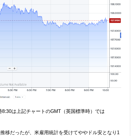
8:30は上記チャートのGMT（英国標準時）では
での推移だったが、米雇用統計を受けてややドル安となり1