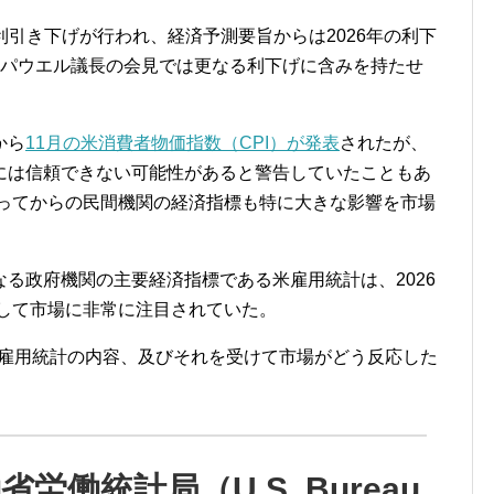
利引き下げが行われ、経済予測要旨からは2026年の利下
、パウエル議長の会見では更なる利下げに含みを持たせ
から
11月の米消費者物価指数（CPI）が発表
されたが、
には信頼できない可能性があると警告していたこともあ
なってからの民間機関の経済指標も特に大きな影響を市場
る政府機関の主要経済指標である米雇用統計は、2026
として市場に非常に注目されていた。
の米雇用統計の内容、及びそれを受けて市場がどう反応した
省労働統計局（U.S. Bureau