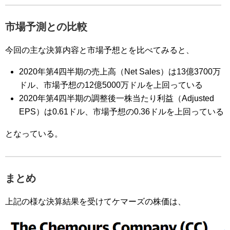
市場予測との比較
今回の主な決算内容と市場予想とを比べてみると、
2020
年第4
四半期の売上高（
Net Sales
）は
13
億3700万
ドル
、市場予想の12億5000万ドルを上回っている
2020
年第4
四半期の調整後一株当たり利益（
Adjusted
EPS
）は
0.61
ドル
、市場予想の0.36ドルを上回っている
となっている。
まとめ
上記の様な決算結果を受けてケマーズの株価は、