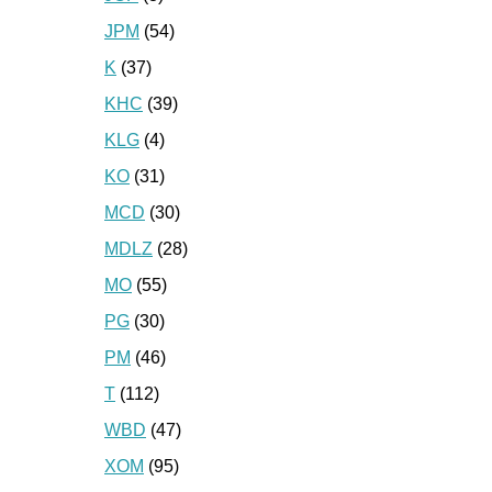
JPM
(54)
K
(37)
KHC
(39)
KLG
(4)
KO
(31)
MCD
(30)
MDLZ
(28)
MO
(55)
PG
(30)
PM
(46)
T
(112)
WBD
(47)
XOM
(95)