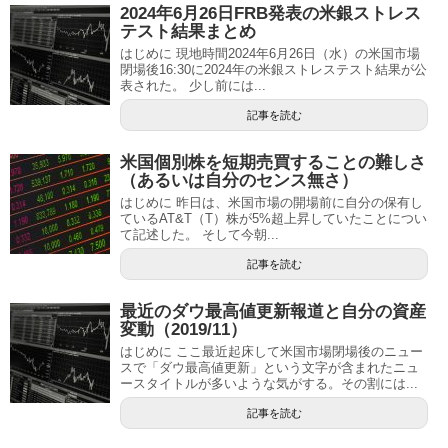
2024年6月26日FRB発表の米銀ストレス
テスト結果まとめ
はじめに 現地時間2024年6月26日（水）の米国市場
閉場後16:30に2024年の米銀ストレステスト結果が公
表された。 少し前には...
記事を読む
米国個別株を短期売買することの難しさ
（あるいは自分のセンス無さ）
はじめに 昨日は、米国市場の開場前に自分の保有し
ているAT&T（T）株が5%超上昇していたことについ
て記述した。 そして今朝...
記事を読む
最近のダウ最高値更新報道と自分の資産
変動（2019/11）
はじめに ここ最近起床して米国市場閉場後のニュー
スで「ダウ最高値更新」という文字が含まれたニュ
ースタイトルが多いような気がする。その割には...
記事を読む