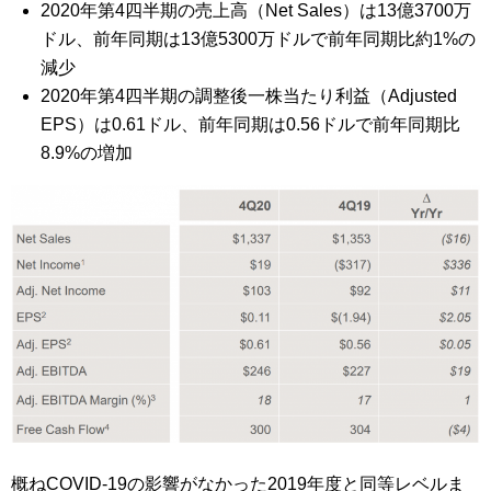
2020
年第4
四半期の売上高（
Net Sales
）は
13
億3700万
ドル、前年同期は
13
億5300万ドルで前年同期比約1
%
の
減少
2020
年第4
四半期の調整後一株当たり利益（
Adjusted
EPS
）は
0.61
ドル、前年同期は
0.56
ドルで前年同期比
8.9%
の増加
概ねCOVID-19の影響がなかった2019年度と同等レベルま