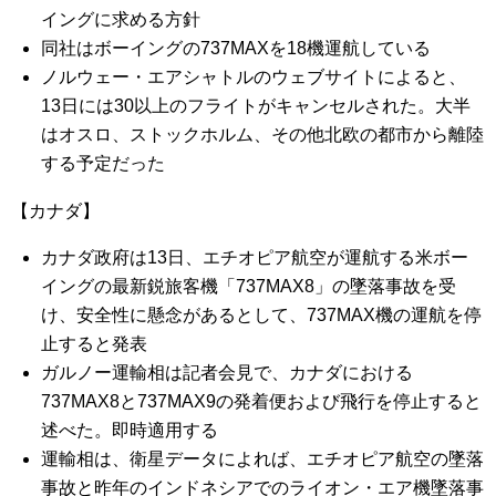
イングに求める方針
同社はボーイングの737MAXを18機運航している
ノルウェー・エアシャトルのウェブサイトによると、
13日には30以上のフライトがキャンセルされた。大半
はオスロ、ストックホルム、その他北欧の都市から離陸
する予定だった
【カナダ】
カナダ政府は13日、エチオピア航空が運航する米ボー
イングの最新鋭旅客機「737MAX8」の墜落事故を受
け、安全性に懸念があるとして、737MAX機の運航を停
止すると発表
ガルノー運輸相は記者会見で、カナダにおける
737MAX8と737MAX9の発着便および飛行を停止すると
述べた。即時適用する
運輸相は、衛星データによれば、エチオピア航空の墜落
事故と昨年のインドネシアでのライオン・エア機墜落事