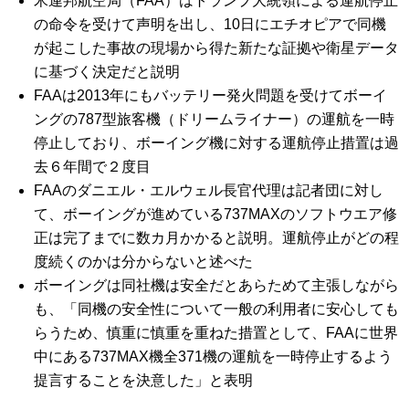
米連邦航空局（FAA）はトランプ大統領による運航停止
の命令を受けて声明を出し、10日にエチオピアで同機
が起こした事故の現場から得た新たな証拠や衛星データ
に基づく決定だと説明
FAAは2013年にもバッテリー発火問題を受けてボーイ
ングの787型旅客機（ドリームライナー）の運航を一時
停止しており、ボーイング機に対する運航停止措置は過
去６年間で２度目
FAAのダニエル・エルウェル長官代理は記者団に対し
て、ボーイングが進めている737MAXのソフトウエア修
正は完了までに数カ月かかると説明。運航停止がどの程
度続くのかは分からないと述べた
ボーイングは同社機は安全だとあらためて主張しながら
も、「同機の安全性について一般の利用者に安心しても
らうため、慎重に慎重を重ねた措置として、FAAに世界
中にある737MAX機全371機の運航を一時停止するよう
提言することを決意した」と表明