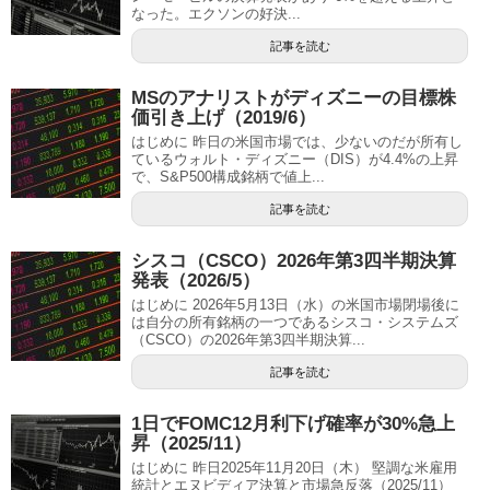
なった。エクソンの好決...
記事を読む
MSのアナリストがディズニーの目標株
価引き上げ（2019/6）
はじめに 昨日の米国市場では、少ないのだが所有し
ているウォルト・ディズニー（DIS）が4.4%の上昇
で、S&P500構成銘柄で値上...
記事を読む
シスコ（CSCO）2026年第3四半期決算
発表（2026/5）
はじめに 2026年5月13日（水）の米国市場閉場後に
は自分の所有銘柄の一つであるシスコ・システムズ
（CSCO）の2026年第3四半期決算...
記事を読む
1日でFOMC12月利下げ確率が30%急上
昇（2025/11）
はじめに 昨日2025年11月20日（木） 堅調な米雇用
統計とエヌビディア決算と市場急反落（2025/11）