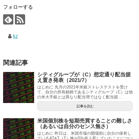
フォローする
kz
関連記事
シティグループが（C）想定通り配当据
え置き発表（2021/7）
はじめに 先月の2021年米銀ストレステストを受け
て、自分の所有銘柄であるシティグループ（C）は他
の米大手銀とは異なり配当増ではなく配当据...
記事を読む
米国個別株を短期売買することの難しさ
（あるいは自分のセンス無さ）
はじめに 昨日は、米国市場の開場前に自分の保有し
ているAT&T（T）株が5%超上昇していたことについ