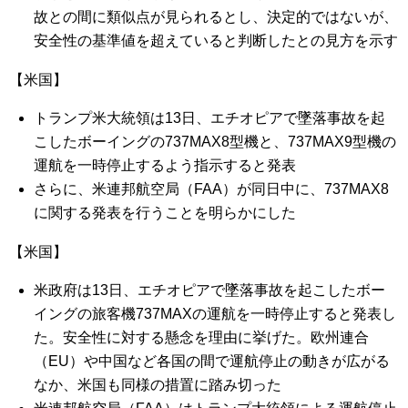
故との間に類似点が見られるとし、決定的ではないが、
安全性の基準値を超えていると判断したとの見方を示す
【米国】
トランプ米大統領は13日、エチオピアで墜落事故を起
こしたボーイングの737MAX8型機と、737MAX9型機の
運航を一時停止するよう指示すると発表
さらに、米連邦航空局（FAA）が同日中に、737MAX8
に関する発表を行うことを明らかにした
【米国】
米政府は13日、エチオピアで墜落事故を起こしたボー
イングの旅客機737MAXの運航を一時停止すると発表し
た。安全性に対する懸念を理由に挙げた。欧州連合
（EU）や中国など各国の間で運航停止の動きが広がる
なか、米国も同様の措置に踏み切った