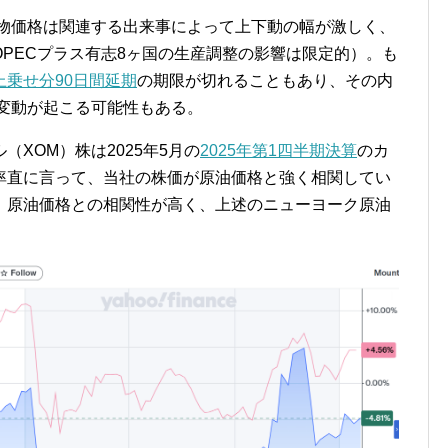
先物価格は関連する出来事によって上下動の幅が激しく、
PECプラス有志8ヶ国の生産調整の影響は限定的）。も
乗せ分90日間延期
の期限が切れることもあり、その内
な変動が起こる可能性もある。
XOM）株は2025年5月の
2025年第1四半期決算
のカ
率直に言って、当社の株価が原油価格と強く相関してい
、原油価格との相関性が高く、上述のニューヨーク原油