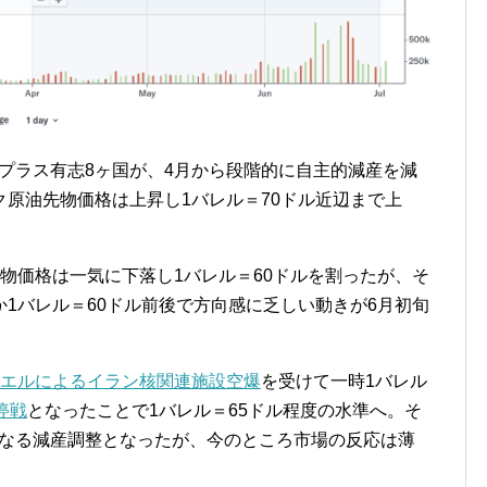
Cプラス有志8ヶ国が、4月から段階的に自主的減産を減
原油先物価格は上昇し1バレル＝70ドル近辺まで上
物価格は一気に下落し1バレル＝60ドルを割ったが、そ
1バレル＝60ドル前後で方向感に乏しい動きが6月初旬
エルによるイラン核関連施設空爆
を受けて一時1バレル
停戦
となったことで1バレル＝65ドル程度の水準へ。そ
更なる減産調整となったが、今のところ市場の反応は薄