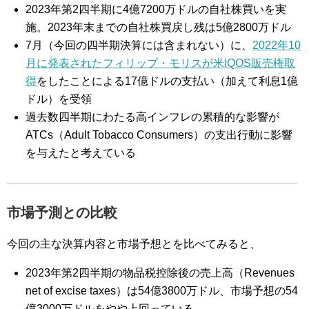
2023年第2四半期に4億7200万ドルの自社株買いを実
施。2023年末までの自社株買戻し残は5億2800万ドル
7月（今回の四半期決算には含まれない）に、
2022年10
月に発表されたフィリップ・モリスが米IQOS販売権取
得
をしたことによる17億ドルの支払い（加えて利息1億
ドル）を受領
過去数四半期にわたる高インフレの累積的な影響が
ATCs（Adult Tobacco Consumers）の支出行動に影響
を与えたと考えている
市場予測との比較
今回の主な決算内容と市場予想とを比べてみると、
2023年第2四半期の物品税控除後の売上高（Revenues
net of excise taxes）は54億3800万ドル、市場予想の54
億3000万ドルをやや上回っている