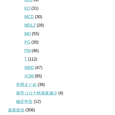
KO
(31)
MCD
(30)
MDLZ
(28)
MO
(55)
PG
(30)
PM
(46)
T
(112)
WBD
(47)
XOM
(95)
年間まとめ
(36)
新型コロナ時資産減少
(4)
確定申告
(12)
資産状況
(306)