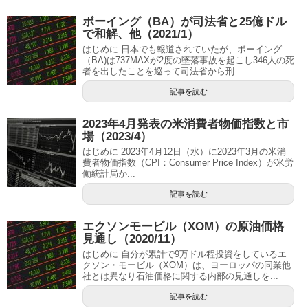
ボーイング（BA）が司法省と25億ドル
で和解、他（2021/1）
はじめに 日本でも報道されていたが、ボーイング
（BA)は737MAXが2度の墜落事故を起こし346人の死
者を出したことを巡って司法省から刑...
記事を読む
2023年4月発表の米消費者物価指数と市
場（2023/4）
はじめに 2023年4月12日（水）に2023年3月の米消
費者物価指数（CPI：Consumer Price Index）が米労
働統計局か...
記事を読む
エクソンモービル（XOM）の原油価格
見通し（2020/11）
はじめに 自分が累計で9万ドル程投資をしているエ
クソン・モービル（XOM）は、ヨーロッパの同業他
社とは異なり石油価格に関する内部の見通しを...
記事を読む