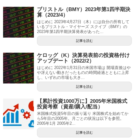
ブリストル（BMY）2023年第1四半期決
算（2023/4）
はじめに 2023年4月27日（木）には自分の所有して
いるブリストル・マイヤーズ スクイブ（BMY）の
2023年第1四半期決算発表があった...
記事を読む
ケロッグ（K）決算発表前の投資格付け
アップデート（2022/2）
はじめに 2022年1月31日の米国市場は 開場直後はや
や冴えない動きだったものの時間経過とともに上昇
し、いずれの市場も大き...
記事を読む
【累計投資1000万に】2005年米国株式
投資考察（資産/購入/配当）
米国株式投資5年目の振り返り 米国株式を始めてか
ら5年目の2005年。月ごとの状況は以下を参照。
2005年1月 2005年2...
記事を読む