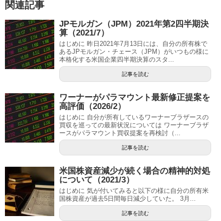
関連記事
JPモルガン（JPM）2021年第2四半期決
算（2021/7）
はじめに 昨日2021年7月13日には、自分の所有株で
あるJPモルガン・チェース（JPM）がいつもの様に
本格化する米国企業四半期決算のスタ...
記事を読む
ワーナーがパラマウント最新修正提案を
高評価（2026/2）
はじめに 自分が所有しているワーナーブラザースの
買収を巡っての最新状況については ワーナーブラザ
ースがパラマウント買収提案を再検討（...
記事を読む
米国株資産減少が続く場合の精神的対処
について（2021/3）
はじめに 気が付いてみると以下の様に自分の所有米
国株資産が過去5日間毎日減少していた。 3月...
記事を読む