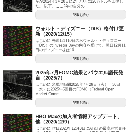
産が2024年3月28日に2年ぶりに120万ドルを回復し
た。 以下、ここ2年の自分の...
記事を読む
ウォルト・ディズニー（DIS）格付け更
新（2020/12/15）
はじめに 先週12月10日の米ウォルト・ディズニー
（DIS）のInvestor Dayの内容を受けて、翌日12月11
日のディズニー株は10...
記事を読む
2025年7月FOMC結果とパウエル議長発
言（2025/7）
はじめに 米現地時間2025年7月29日（火）、30日
（水）に2025年5回目のFOMC（Federal Open
Market Comm...
記事を読む
HBO Maxの加入者情報アップデート、
他（2020/12/9）
はじめに 昨日2020年12月8日にAT&Tの最高経営責任