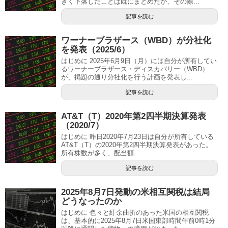
きく下落したことは既にまとめたが、その際...
記事を読む
ワーナーブラザース（WBD）が分社化
を発表（2025/6）
はじめに 2025年6月9日（月）には自分が所有してい
るワーナーブラザース・ディスカバリー（WBD）
が、掲題の通り分社化を行う計画を発表し...
記事を読む
AT&T（T）2020年第2四半期決算発表
（2020/7）
はじめに 昨日2020年7月23日は自分が所有している
AT&T（T）の2020年第2四半期決算発表があった。
所有株数が多く、配当額...
記事を読む
2025年8月7日発動の米相互関税は結局
どうなったのか
はじめに 色々と紆余曲折のあった米国の相互関税
は、基本的に2025年8月7日米国東部時間午前0時1分