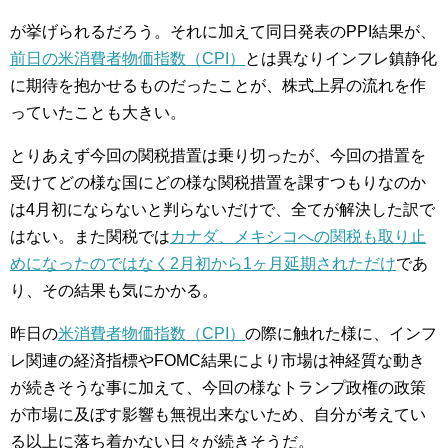
が挙げられるだろう。それに加えて同日発表のPPI結果が、
前日の米消費者物価指数（CPI）
とは異なりインフレ鎮静化
に期待を抱かせるものだったことが、株式上昇の流れを作
っていたことも大きい。
とりあえず今回の関税措置は乗り切ったが、今回の措置を
受けてどの様な国にどの様な関税措置を課すつもりなのか
は4月初にならないと判らないだけで、全てが解決した訳で
はない。また関税では
カナダ、メキシコへの関税も取り止
めになったのではなく2月初から1ヶ月延期されただけ
であ
り、その結果も気にかかる。
昨日の
米消費者物価指数（CPI）
の際に触れた様に、インフ
レ関連の経済指標やFOMC結果により市場は神経質な動き
が続きそうな事に加えて、今回の様なトランプ政権の政策
が市場に及ぼす影響も無視出来ないため、自分が考えてい
る以上に落ち着かない日々が続きそうだ。