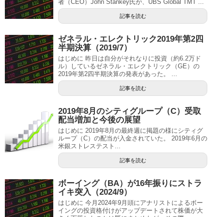
者（CEO）John Stankey氏が、UBS Global TMT ...
記事を読む
ゼネラル・エレクトリック2019年第2四
半期決算（2019/7）
はじめに 昨日は自分がそれなりに投資（約6.2万ド
ル）しているゼネラル・エレクトリック（GE）の
2019年第2四半期決算の発表があった。 ...
記事を読む
2019年8月のシティグループ（C）受取
配当増加と今後の展望
はじめに 2019年8月の最終週に掲題の様にシティグ
ループ（C）の配当が入金されていた。 2019年6月の
米銀ストレステスト...
記事を読む
ボーイング（BA）が16年振りにストラ
イキ突入（2024/9）
はじめに 今月2024年9月頭にアナリストによるボー
イングの投資格付けがアップデートされて株価が大