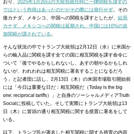
おり、
2025年1月20日の大統領就任時に一律関税を課すの
ではという危惧はあったのだがその際には発行せず
。その
後カナダ、メキシコ、中国への関税を課すとしたが、
結局
カナダ、メキシコへの関税は延期され、中国には10%の追
加関税が課されている
。
そんな状況の中でトランプ大統領は2月12日（水）に米国か
らの輸入品に関税を課す全ての国に相互関税を課す命令に
ついて「後でやるかもしれないし、あすの朝やるかもしれ
ないが、われわれは相互関税に署名することになるだろ
う」と記者団に話し、2月13日（木）の米国市場取引開始前
には「今日は重要な日だ：相互関税だ（Today is the big
one: reciprocal tariffs）」と自身のソーシャルメディアTruth
Socialに投稿していた。そして実際にトランプ大統領は13
日（木）に冒頭の通り相互関税に関する措置に署名をして
いる。
以下、トランプ氏が署名した相互関税に関する措置の内容