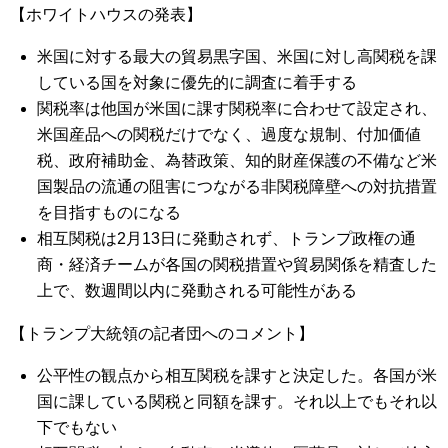
【ホワイトハウスの発表】
米国に対する最大の貿易黒字国、米国に対し高関税を課
している国を対象に優先的に調査に着手する
関税率は他国が米国に課す関税率に合わせて設定され、
米国産品への関税だけでなく、過度な規制、付加価値
税、政府補助金、為替政策、知的財産保護の不備など米
国製品の流通の阻害につながる非関税障壁への対抗措置
を目指すものになる
相互関税は2月13日に発動されず、トランプ政権の通
商・経済チームが各国の関税措置や貿易関係を精査した
上で、数週間以内に発動される可能性がある
【トランプ大統領の記者団へのコメント】
公平性の観点から相互関税を課すと決定した。各国が米
国に課している関税と同額を課す。それ以上でもそれ以
下でもない