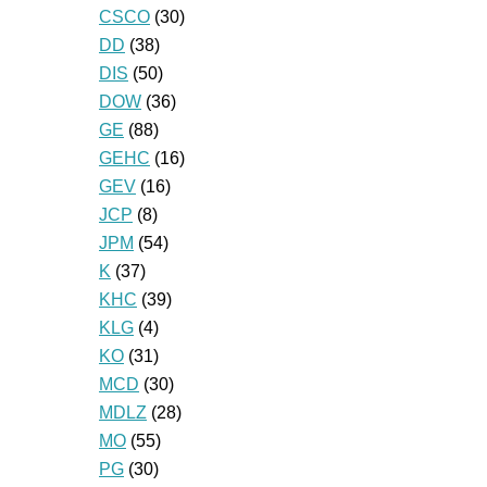
CSCO
(30)
DD
(38)
DIS
(50)
DOW
(36)
GE
(88)
GEHC
(16)
GEV
(16)
JCP
(8)
JPM
(54)
K
(37)
KHC
(39)
KLG
(4)
KO
(31)
MCD
(30)
MDLZ
(28)
MO
(55)
PG
(30)