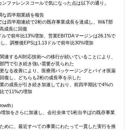
カンファレンスコールで気になった点は以下の通り。
調な四半期業績を報告
門では四半期連続で2桁の既存事業成長を達成し、W&T部
上高成長に回復
万ドルで前年比13%増加、営業EBITDAマージンは26.1%で
し、調整後EPSは1.13ドルで前年比30%増加
関連するAI対応技術への移行が続いていることにより、
部門で引き続き強い需要が見られた
更なる改善により、医療用パッケージングとバイオ医薬
回復し、どちらも2桁の成長率を示した
業の成長が引き続き加速しており、前四半期比で4%の
比で11%の増加
owth）
量の増加をさらに加速し、会社全体で1桁台半ばの既存事業
ために、最近すべての事業にわたって一貫した実行を推