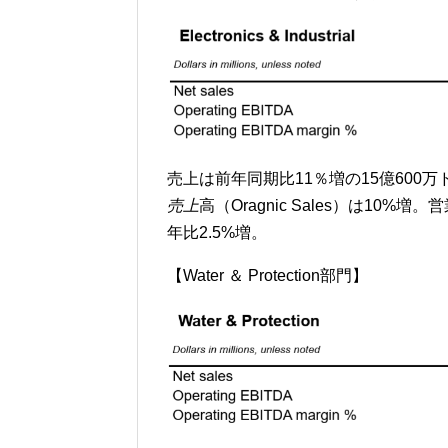
売上は前年同期比11％増の15億60
売上
高（Oragnic Sales）は10%
年比2.5%増。
【Water ＆ Protection部門】