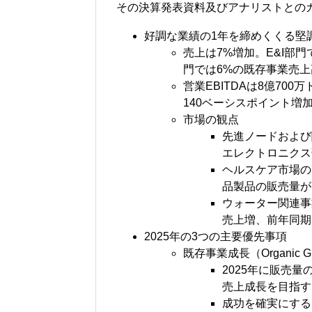
その決算発表資料及びアナリストとの
好調な業績の1年を締めくくる堅
売上は7%増加。E&I部
門では6%の既存事業売
営業EBITDAは8億700
140ベーシスポイント増加
市場の観点
先進ノードおよび
エレクトロニクス
ヘルスケア市場の
品製品の販売量が
ウォーター関連事
売上増、前年同期
2025年の3つの主要優先事項
既存事業成長（Organic Gr
2025年に販売
売上成長を目指す
成功を確実にする