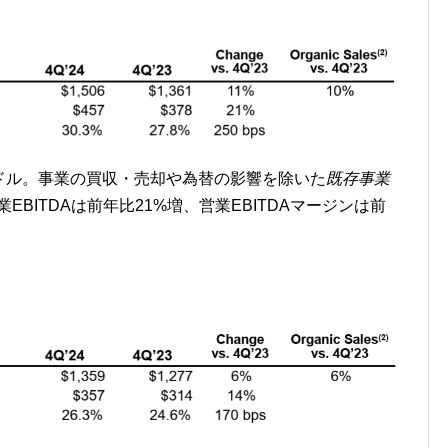
0万ドル。事業の買収・売却や為替の影響を除いた
既存事業
増。営業EBITDAは前年比21%増、営業EBITDAマージンは前