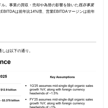
0万ドル。事業の買収・売却や為替の影響を除いた
既存事業
。営業EBITDAは前年比14%増、営業EBITDAマージンは前年
見通しは以下の通り。