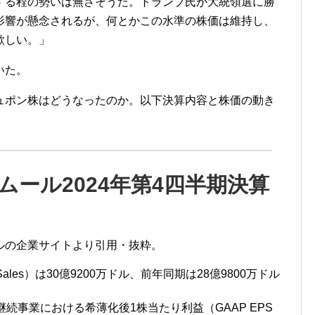
する程の勢いは無さそうだ。トランプ氏が大統領選に勝
影響が懸念されるが、何とかこの水準の株価は維持し、
欲しい。」
いた。
ュポン株はどうなったのか。以下決算内容と株価の動き
ール2024年第4四半期決算
ルの企業サイトより引用・抜粋。
Sales）は30億9200万ドル、前年同期は28億9800万ドル
ス継続事業における希薄化後1株当たり利益（GAAP EPS