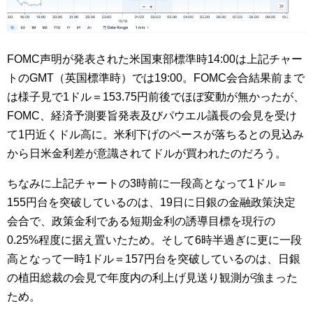
FOMC声明が発表された米国東部標準時14:00は上記チャー
トのGMT（英国標準時）では19:00。FOMC会合結果前まで
は様子見で1ドル＝153.75円前後でほぼ変動が無かったが、
FOMC、経済予測要旨発表及びパウエル議長の会見を受け
て1円近くドル高に。米利下げのペースが落ちるとの見込み
から日米金利差が意識されてドルが買われたのだろう。
ちなみに上記チャートの3時前に一段高となって1ドル＝
155円台を突破しているのは、19日に日銀の金融政策決定
会合で、政策金利である短期金利の誘導目標を現行の
0.25%程度に据え置いたため。そして6時半過ぎに更に一段
高となって一時1ドル＝157円台を突破しているのは、日銀
の植田総裁の会見で年度内の利上げ見送り観測が強まった
ため。