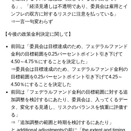
る」、「経済見通しは不透明であり、委員会は雇用とイ
ンフレの双方に対するリスクに注意を払っている」
⇒一言一句変わらず
【今後の政策金利決定に関して】
前回は「委員会は目標達成のため、フェデラルファンド
金利の目標範囲を0.25パーセントポイント引き下げて
4.50～4.75％にすることを決定した」
⇒委員会は目標達成のため、フェデラルファンド金利の
目標範囲を0.25パーセントポイント引き下げて4.25～
4.50％にすることを決定した
前回は「フェデラルファンド金利の目標範囲に対する追
加調整を検討するにあたり、委員会は、入ってくるデー
タ、変化する見通し、リスクのバランスを慎重に評価す
る」
⇒「追加調整の範囲と時期を検討するにあたり」
と additional adjustmentsの前に「the extent and timing