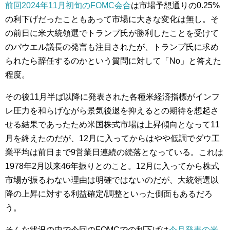
前回2024年11月初旬のFOMC会合
は市場予想通りの0.25%
の利下げだったこともあって市場に大きな変化は無し。そ
の前日に米大統領選でトランプ氏が勝利したことを受けて
のパウエル議長の発言も注目されたが、トランプ氏に求め
られたら辞任するのかという質問に対して「No」と答えた
程度。
その後11月半ば以降に発表された各種米経済指標がインフ
レ圧力を和らげながら景気後退を抑えるとの期待を想起さ
せる結果であったため米国株式市場は上昇傾向となって11
月を終えたのだが、12月に入ってからはやや低調でダウ工
業平均は前日まで9営業日連続の続落となっている。これは
1978年2月以来46年振りとのこと。12月に入ってから株式
市場が振るわない理由は明確ではないのだが、大統領選以
降の上昇に対する利益確定/調整といった側面もあるだろ
う。
そんな状況の中で今回のFOMCでの利下げは
今月発表の米