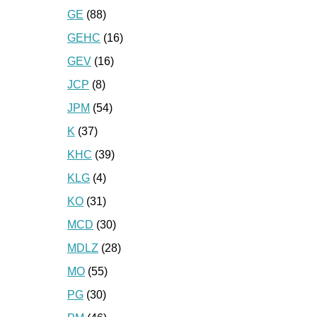
GE
(88)
GEHC
(16)
GEV
(16)
JCP
(8)
JPM
(54)
K
(37)
KHC
(39)
KLG
(4)
KO
(31)
MCD
(30)
MDLZ
(28)
MO
(55)
PG
(30)