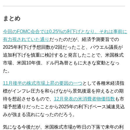
まとめ
今回のFOMC会合では0.25%の利下げとなり、それは事前に
有力視されていた通り
だったのだが、経済予測要旨での
2025年利下げ予想回数が2回だったこと、パウエル議長が
追加利下げを慎重に検討すると発言したことで、米国株式
市場、米国10年債、ドル円為替ともに大きな変動となっ
た。
11月後半の株式市場上昇の要因の一つ
として各種米経済指
標がインフレ圧力を和らげながら景気後退を抑えるとの期
待を想起させるもので、
12月発表の米消費者物価指数
も市
場予想通りだったことから2025年の利下げペース減速見込
みが強まる流れになったのだろう。
気になる今後だが、米国株式市場が昨日の下落で来年の利