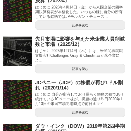
決算（2023/4）
はじめに 2023年4月14日（金）から米国企業の四半
期決算発表が本格化した。いつもの様に自分の所有
している銘柄ではJPモルガン・チェース...
記事を読む
先月市場に影響を与えた米企業人員削減
数と市場（2025/12）
はじめに 2025年12月4日（木）には、米民間再就職
支援会社Challenger, Gray & Christmasが米企業に
よ...
記事を読む
JCペニー（JCP）の株価が再び1ドル割
れ（2020/1/14）
はじめに 自分が所有しており長らく頭痛の種であり
続けているJCペニー株が、掲題の通り昨日2020年1
月13日の米国市場閉場時点で前日比マイ...
記事を読む
ダウ・インク（DOW）2019年第2四半期