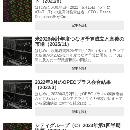
ト（2021/6）
はじめに 米現地日付2021年6月15日（火）に
AT&T（T）の最高財務責任者（CFO）Pascal
Desroches氏がCre...
記事を読む
米2026会計年度つなぎ予算成立と直後の
市場（2025/11）
はじめに 現地時間2025年11月12日（水）にトランプ
大統領が米2026会計年度つなぎ予算に署名し、43日
間に及んだ一部政府機関の閉鎖に...
記事を読む
2022年3月のOPECプラス会合結果
（2022/3）
はじめに 2022年3月2日にはOPECプラスの閣僚級会
合が行われた。 ロシアのウクライナ侵攻が始まって
から原油供給に対する懸念はあ...
記事を読む
シティグループ（C）2023年第1四半期