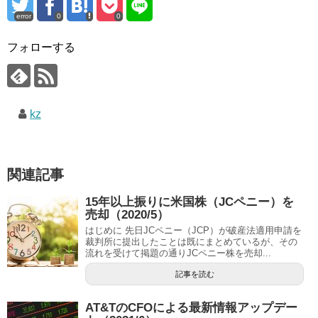
error
0
0
フォローする
kz
関連記事
15年以上振りに米国株（JCペニー）を
売却（2020/5）
はじめに 先日JCペニー（JCP）が破産法適用申請を
裁判所に提出したことは既にまとめているが、その
流れを受けて掲題の通りJCペニー株を売却...
記事を読む
AT&TのCFOによる最新情報アップデー