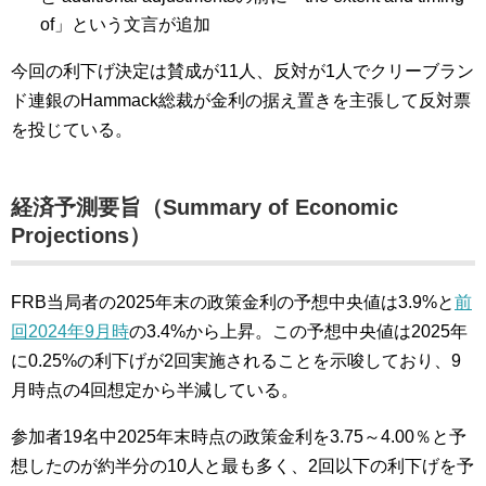
of」という文言が追加
今回の利下げ決定は賛成が11人、反対が1人でクリーブラン
ド連銀のHammack総裁が金利の据え置きを主張して反対票
を投じている。
経済予測要旨（Summary of Economic
Projections）
FRB当局者の2025年末の政策金利の予想中央値は3.9%と
前
回2024年9月時
の3.4%から上昇。この予想中央値は2025年
に0.25%の利下げが2回実施されることを示唆しており、9
月時点の4回想定から半減している。
参加者19名中2025年末時点の政策金利を3.75～4.00％と予
想したのが約半分の10人と最も多く、2回以下の利下げを予