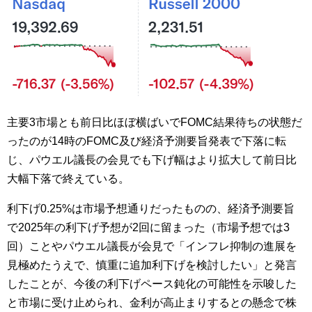
主要3市場とも前日比ほぼ横ばいでFOMC結果待ちの状態だ
ったのが14時のFOMC及び経済予測要旨発表で下落に転
じ、パウエル議長の会見でも下げ幅はより拡大して前日比
大幅下落で終えている。
利下げ0.25%は市場予想通りだったものの、経済予測要旨
で2025年の利下げ予想が2回に留まった（市場予想では3
回）ことやパウエル議長が会見で「インフレ抑制の進展を
見極めたうえで、慎重に追加利下げを検討したい」と発言
したことが、今後の利下げペース鈍化の可能性を示唆した
と市場に受け止められ、金利が高止まりするとの懸念で株