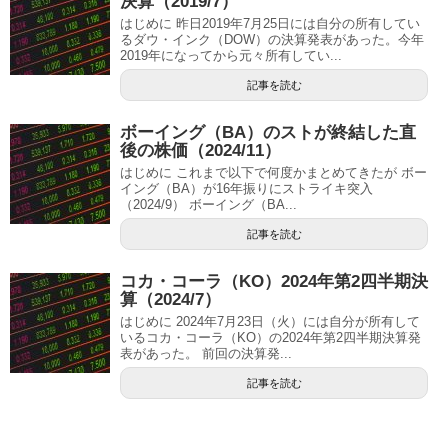
決算（2019/7）
はじめに 昨日2019年7月25日には自分の所有してい
るダウ・インク（DOW）の決算発表があった。今年
2019年になってから元々所有してい...
記事を読む
ボーイング（BA）のストが終結した直
後の株価（2024/11）
はじめに これまで以下で何度かまとめてきたが ボー
イング（BA）が16年振りにストライキ突入
（2024/9） ボーイング（BA...
記事を読む
コカ・コーラ（KO）2024年第2四半期決
算（2024/7）
はじめに 2024年7月23日（火）には自分が所有して
いるコカ・コーラ（KO）の2024年第2四半期決算発
表があった。 前回の決算発...
記事を読む