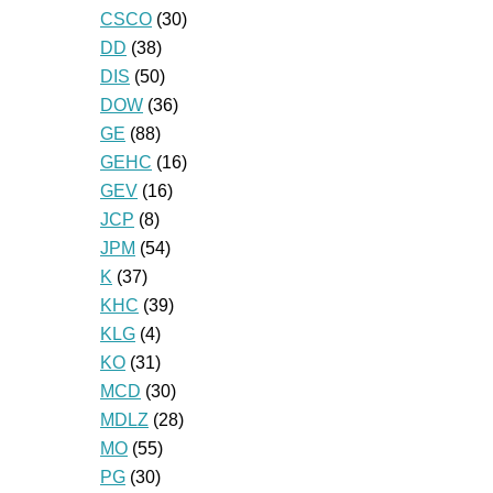
CSCO
(30)
DD
(38)
DIS
(50)
DOW
(36)
GE
(88)
GEHC
(16)
GEV
(16)
JCP
(8)
JPM
(54)
K
(37)
KHC
(39)
KLG
(4)
KO
(31)
MCD
(30)
MDLZ
(28)
MO
(55)
PG
(30)