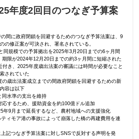
25年度2回目のつなぎ予算案
までの間に政府閉鎖を回避するためのつなぎ予算法案は、9
のの修正案が可決され、署名されている。
と同規模での予算拠出を2025年3月20日までの6ヶ月間
期限が2024年12月20日までの約3ヶ月間に短縮された
近付き、2025年度歳出法案の審議には時間が必要なこと
索されていた
計年度の歳出法案成立までの間政府閉鎖を回避するための新
内容は以下
状と同水準の支出を維持
応するため、援助資金を約100億ドル追加
25年9月まで延長するなど、農村地域への支援強化
ボルティモア港の事故によって崩落した橋の再建費用を連
に上記つなぎ予算法案に対しSNSで反対する声明を発