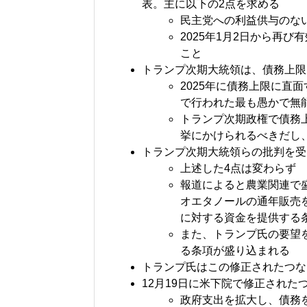
表。主に以下の2点を求める
民主党への利益供与のな
2025年1月2日から再
こと
トランプ次期大統領は、債務上限
2025年に債務上限に直
で行われた最も愚かで無
トランプ次期政権で債務
挙にかけられるべきだし
トランプ次期大統領らの批判を受
上述した4点は変わらず
報道によると農業関連で
オエタノールの通年販売
に対する資金を提供する
また、トランプ氏の要望を
る条項が盛り込まれる
トランプ氏はこの修正されたつな
12月19日に米下院で修正された
政府支出を拡大し、債務