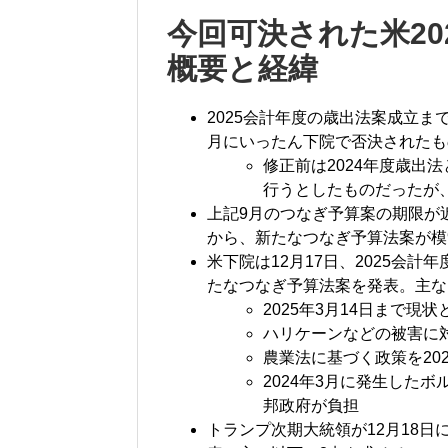
今回可決された米20
概要と経緯
2025会計年度の歳出法案成立
月にいったん下院で否決されたも
修正前は2024年度歳出法
行うとしたものだったが、
上記9月のつなぎ予算案の期限が
から、新たなつなぎ予算法案が模
米下院は12月17日、2025会
たなつなぎ予算法案を発表。主な
2025年3月14日まで現
ハリケーンなどの被害に対
農業法に基づく政策を20
2024年3月に発生した
邦政府が負担
トランプ次期大統領が12月18日