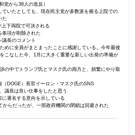
共和党から38人の造反）
していたとしても、現在民主党が多数派を握る上院での
いた
案が上下両院で可決される
る条項が削除された
ン議長のコメント
ために全員がまとまったことに感謝している。今年最後
をこなした今、1月に大きく重要な新しい出発の準備が
渉の中でトランプ氏とマスク氏の両方と、頻繁にやり取
（DOGE）長官イーロン・マスク氏のSNS
、議長は良い仕事をしたと思う
案に署名する意向を示している
ってからだったが、一部政府機関の閉鎖は回避された