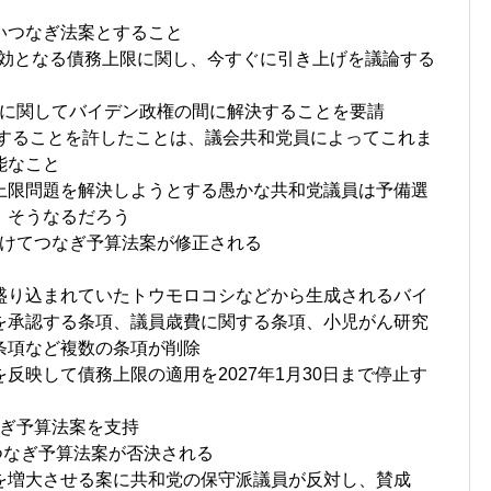
いつなぎ法案とすること
び有効となる債務上限に関し、今すぐに引き上げを議論する
に関してバイデン政権の間に解決することを要請
面することを許したことは、議会共和党員によってこれま
能なこと
上限問題を解決しようとする愚かな共和党議員は予備選
、そうなるだろう
けてつなぎ予算法案が修正される
盛り込まれていたトウモロコシなどから生成されるバイ
を承認する条項、議員歳費に関する条項、小児がん研究
条項など複数の条項が削除
反映して債務上限の適用を2027年1月30日まで停止す
ぎ予算法案を支持
つなぎ予算法案が否決される
を増大させる案に共和党の保守派議員が反対し、賛成