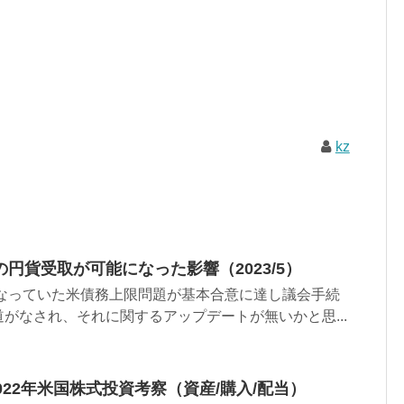
kz
円貨受取が可能になった影響（2023/5）
となっていた米債務上限問題が基本合意に達し議会手続
がなされ、それに関するアップデートが無いかと思...
022年米国株式投資考察（資産/購入/配当）