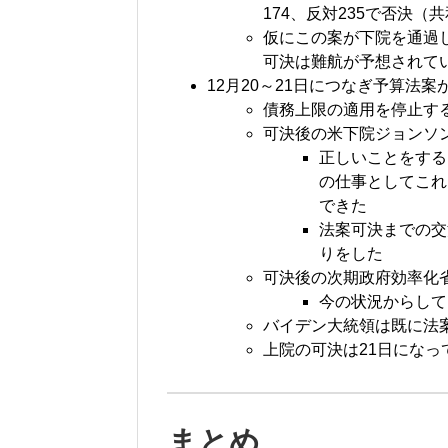
174、反対235で否決（
仮にこの案が下院を通過
可決は難航が予想されて
12月20～21日につなぎ予算法
債務上限の適用を停止す
可決後の米下院ジョンソ
正しいことをする
の仕事としてこれ
できた
法案可決までの交
りをした
可決後の次期政府効率化省
今の状況からして
バイデン大統領は既に法
上院の可決は21日にな
まとめ