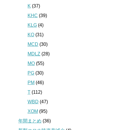
K
(37)
KHC
(39)
KLG
(4)
KO
(31)
MCD
(30)
MDLZ
(28)
MO
(55)
PG
(30)
PM
(46)
T
(112)
WBD
(47)
XOM
(95)
年間まとめ
(36)