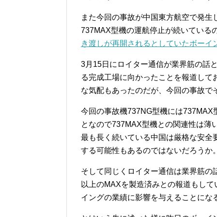
また今回の事故が中国東方航空で発生
737MAX型機の運航停止が続いている
き渡しが再開されるとしていたボーイ
3月15日にロイター通信が業界筋の話と
る完成工場に向かったことを報道してお
な気配もあったのだが、今回の事故で
今回の事故機737NG型機には737M
となので737MAX型機との関連性は薄
最も長く続いている中国は厳格な安全
する可能性もあるのではないだろうか
そして同じくロイター通信は業界筋の話
以上のMAXを製造済みとの報道もし
イングの業績に影響を与えることにな