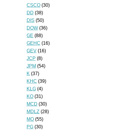
CSCO
(30)
DD
(38)
DIS
(50)
DOW
(36)
GE
(88)
GEHC
(16)
GEV
(16)
JCP
(8)
JPM
(54)
K
(37)
KHC
(39)
KLG
(4)
KO
(31)
MCD
(30)
MDLZ
(28)
MO
(55)
PG
(30)