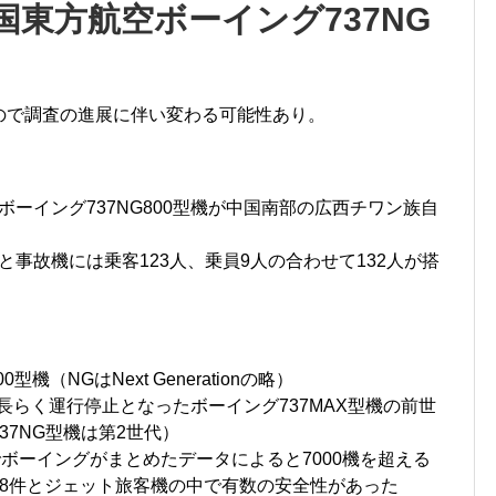
中国東方航空ボーイング737NG
もので調査の進展に伴い変わる可能性あり。
のボーイング737NG800型機が中国南部の広西チワン族自
と事故機には乗客123人、乗員9人の合わせて132人が搭
機（NGはNext Generationの略）
長らく運行停止となったボーイング737MAX型機の前世
737NG型機は第2世代）
時点でボーイングがまとめたデータによると7000機を超える
8件とジェット旅客機の中で有数の安全性があった