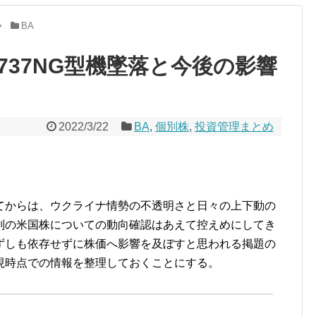
BA
37NG型機墜落と今後の影響
2022/3/22
BA
,
個別株
,
投資管理まとめ
てからは、ウクライナ情勢の不透明さと日々の上下動の
別の米国株についての動向確認はあえて控えめにしてき
ずしも依存せずに株価へ影響を及ぼすと思われる掲題の
現時点での情報を整理しておくことにする。