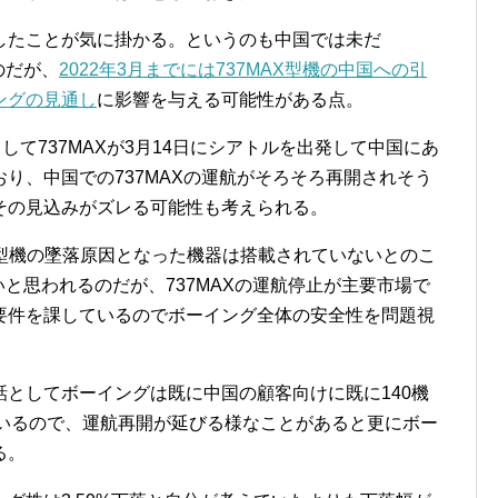
したことが気に掛かる。というのも中国では未だ
のだが、
2022年3月までには737MAX型機の中国への引
ングの見通し
に影響を与える可能性がある点。
して737MAXが3月14日にシアトルを出発して中国にあ
り、中国での737MAXの運航がそろそろ再開されそう
その見込みがズレる可能性も考えられる。
AX型機の墜落原因となった機器は搭載されていないとのこ
いと思われるのだが、737MAXの運航停止が主要市場で
要件を課しているのでボーイング全体の安全性を問題視
。
としてボーイングは既に中国の顧客向けに既に140機
ているので、運航再開が延びる様なことがあると更にボー
る。