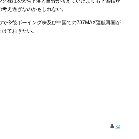
グ株は3.59%下落と自分が考えていたよりも下落幅が
の考え過ぎなのかもしれない。
で今後ボーイング株及び中国での737MAX運航再開が
付けておきたい。
kz