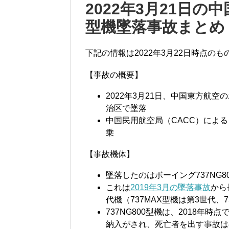
2022年3月21日の
型機墜落事故まとめ
下記の情報は2022年3月22日時点の
【事故の概要】
2022年3月21日、中国東方航空
治区で墜落
中国民用航空局（CACC）による
乗
【事故機体】
墜落したのはボーイング737NG800型
これは
2019年3月の墜落事故
から
代機（737MAX型機は第3世代、
737NG800型機は、2018年
納入がされ、死亡者を出す事故は