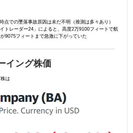
2日時点での墜落事故原因は未だ不明（推測は多々あり）
トレーダー24」によると、高度2万9100フィートで航
が9075フィートまで急激に下がっていた
ボーイング株価
グ株は