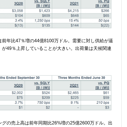
年比47％増の44億8100万ドル。需要に対し供給が逼
ice）が49％上昇していることが大きい。出荷量は天候関連
の売上高は前年同期比26%増の25億2600万ドル。出