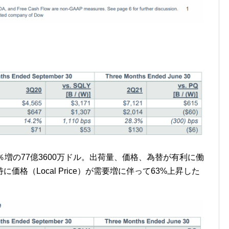
増の77億3600万ドル。出荷量、価格、為替が有利に働
格（Local Price）が需要増に伴って63%上昇した