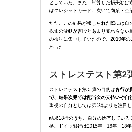
としていた。また、試算した損失額は
はクレジットカード、次いで商業・企
ただ、この結果が報じられた際には自
株価の変動が普段とあまり変わらない
の検討に集中していたので、2019年
かった。
ストレステスト第
2
ストレステスト第２弾の目的は
各行が
で、結果次第では配当金の支払いや自
重視の自分としては第
1
弾よりも注目し
結果
18
行のうち、自分の所有している
格。ドイツ銀行は
2015
年、
16
年、
18
年