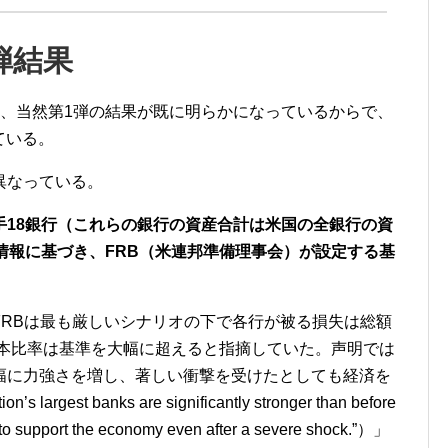
弾結果
、当然第
1
弾の結果が既に明らかになっているからで、
ている。
異なっている。
手
18
銀行（これらの銀行の資産合計は米国の全銀行の資
情報に基づき、
FRB
（米連邦準備理事会）が設定する基
FRB
は最も厳しいシナリオの下で各行が被る損失は総額
本比率は基準を大幅に超えると指摘していた。声明では
幅に力強さを増し、著しい衝撃を受けたとしても経済を
ion’s largest banks are significantly stronger than before
 to support the economy even after a severe shock.”
）」