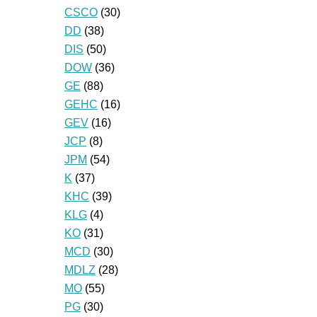
CSCO
(30)
DD
(38)
DIS
(50)
DOW
(36)
GE
(88)
GEHC
(16)
GEV
(16)
JCP
(8)
JPM
(54)
K
(37)
KHC
(39)
KLG
(4)
KO
(31)
MCD
(30)
MDLZ
(28)
MO
(55)
PG
(30)