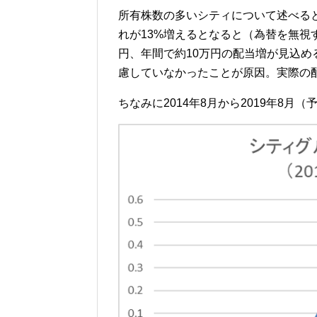
所有株数の多いシティについて述べる
れが
13%
増えるとなると（為替を無視
円、年間で約
10
万円の配当増が見込め
慮していなかったことが原因。実際の配
ちなみに2014
年
8
月から
2019
年
8
月（