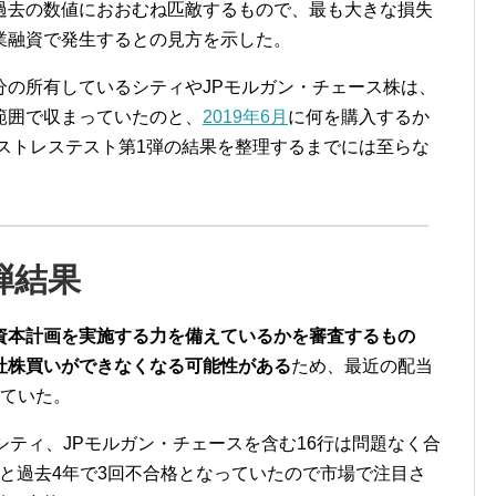
過去の数値におおむね匹敵するもので、最も大きな損失
業融資で発生するとの見方を示した。
分の所有しているシティや
JP
モルガン・チェース株は、
範囲で収まっていたのと、
2019年
6
月
に何を購入するか
のストレステスト第1弾の結果を整理するまでには至らな
弾結果
資本計画を実施する力を備えているかを審査するもの
社株買いができなくなる可能性がある
ため、最近の配当
ていた。
シティ、
JP
モルガン・チェースを含む
16
行は問題なく合
と過去
4
年で
3
回不合格となっていたので市場で注目さ