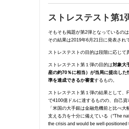
ストレステスト第
1
そもそも掲題が第
2
弾となっているのは
その結果は
2019
年
6
月
21
日に発表され
ストレステストの目的は段階に応じて
ストレステスト第１弾の目的は
対象大
産の約
70
％に相当）が当局に提出した
準を達成できるか審査
するもの。
ストレステスト第１弾の結果として、
で
4100
億ドルに達するものの、自己資
「米国の大手銀は金融危機前と比べ大
支える力を十分に備えている（
“The nat
the crisis and would be well-positioned