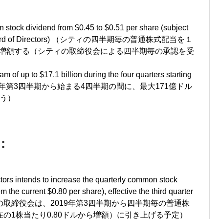
n stock dividend from $0.45 to $0.51 per share (subject
rd of Directors) （
シティの四半期毎の普通株式配当を１
増額する（シティの取締役会による四半期毎の承認を受
of up to $17.1 billion during the four quarters starting
年第
3
四半期から始まる
4
四半期の間に、最大
171
億ドル
う）
：
ors intends to increase the quarterly common stock
m the current $0.80 per share), effective the third quarter
の取締役会は、
2019
年第
3
四半期から四半期毎の普通株
在の
1
株当たり
0.80
ドルから増額）に引き上げる予定）