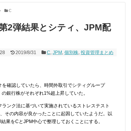
C
第2弾結果とシティ、JPM配
/28
2019/8/31
C
,
JPM
,
個別株
,
投資管理まとめ
オを確認していたら、時間外取引でシティグループ
）の銀行株がそれぞれ
1%
超上昇していた。
フランク法に基づいて実施されているストレステスト
、その内容が良かったことに起因していたようだ。以
弾結果を
C
と
JPM
中心で整理しておくことにする。