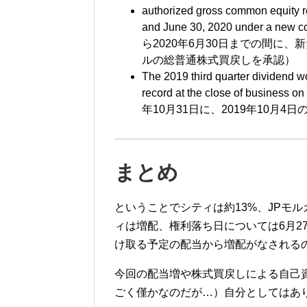
authorized gross common equity re
and June 30, 2020 under a new 
ら
2020
年
6
月
30
日までの間に、新
ルの総普通株式買戻しを承認）
The 2019 third quarter dividend w
record at the close of business o
年
10
月
31
日に、
2019
年
10
月
4
日
まとめ
ということでシティは約
13%
、
JP
モル
ィは増配、権利落ち日については
6
月
2
け取る予定の配当から増配がなされる
今回の配当増や株式買戻しによる自己
ごく僅かなのだが…）自分としてはあ