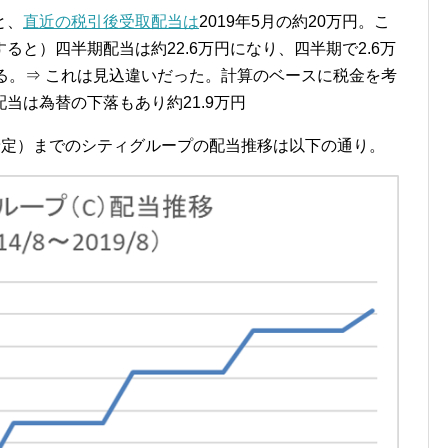
と、
直近の税引後受取配当は
2019
年
5
月の約
20
万円。こ
すると）四半期配当は約
22.6
万円になり、四半期で
2.6
万
る。⇒ これは見込違いだった。計算のベースに税金を考
当は為替の下落もあり約21.9万円
予定）までのシティグループの配当推移は以下の通り。