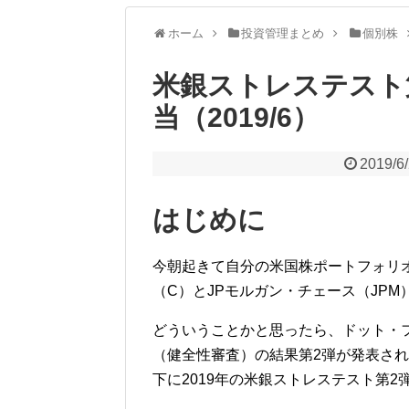
ホーム
投資管理まとめ
個別株
米銀ストレステスト
当（2019/6）
2019/6
はじめに
今朝起きて自分の米国株ポートフォリ
（
C
）と
JP
モルガン・チェース（
JPM
どういうことかと思ったら、ドット・
（健全性審査）の結果第
2
弾が発表され
下に2019年の米銀ストレステスト第2