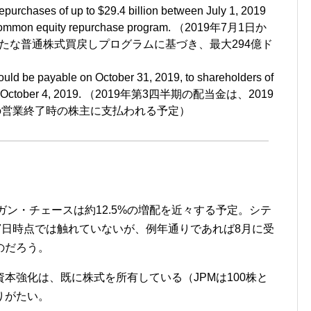
purchases of up to $29.4 billion between July 1, 2019
common equity repurchase program. （2019
年
7
月
1
日か
たな普通株式買戻しプログラムに基づき、最大
294
億ド
ould be payable on October 31, 2019, to shareholders of
n October 4, 2019. （2019
年第
3
四半期の配当金は、
2019
の営業終了時の株主に支払われる予定）
ガン・チェースは約
12.5%
の増配を近々する予定。シテ
7
日時点では触れていないが、例年通りであれば
8
月に受
のだろう。
資本強化は、既に株式を所有している（
JPM
は
100
株と
りがたい。