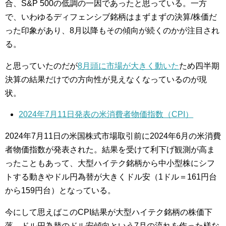
合、S&P 500の低調の一因であったと思っている。一方
で、いわゆるディフェンシブ銘柄はまずまずの決算/株価だ
った印象があり、8月以降もその傾向が続くのかが注目され
る。
と思っていたのだが
8月頭に市場が大きく動いた
ため四半期
決算の結果だけでの方向性が見えなくなっているのが現
状。
2024年7月11日発表の米消費者物価指数（CPI）
2024年7月11日の米国株式市場取引前に2024年6月の米消費
者物価指数が発表された。結果を受けて利下げ観測が高ま
ったこともあって、大型ハイテク銘柄から中小型株にシフ
トする動きやドル円為替が大きくドル安（1ドル＝161円台
から159円台）となっている。
今にして思えばこのCPI結果が大型ハイテク銘柄の株価下
落、ドル円為替のドル安傾向という7月の流れを作った様な