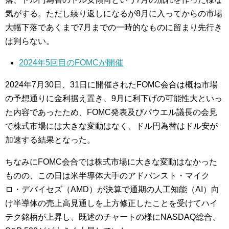
気がする。ただし繰り返しになるが8月に入ってからの市場
大幅下落であくまで7月までの一時的なものに留まり先行き
は判らない。
2024年5回目のFOMCが開催
2024年7月30日、31日に開催されたFOMC会合は概ね市場
の予想通りに金利据え置き、9月に利下げの可能性大といっ
た内容であったため、FOMC発表及びパウエル議長の会見
で株式市場には大きな変動はなく、ドル円為替はドル安が
加速する結果となった。
ちなみにFOMC会合では株式市場に大きな変動はなかった
ものの、この日は米半導体大手のアドバンスト・マイク
ロ・デバイセズ（AMD）が決算で通期の人工知能（AI）向
け半導体の売上高見通しを上方修正したことを受けてハイ
テク銘柄が上昇し、既述のチャートの様にNASDAQ総合、