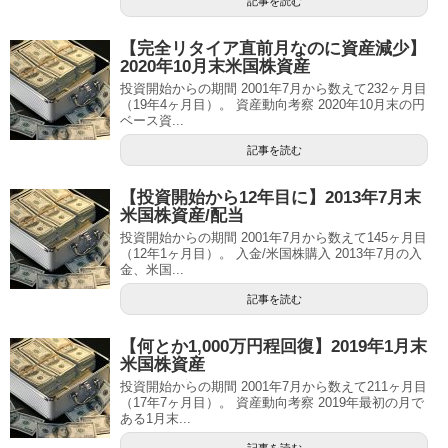
記事を読む
【完全リタイア直前月なのに資産減少】
2020年10月末米国株資産
投資開始からの期間 2001年7月から数えて232ヶ月目
（19年4ヶ月目）。 資産動向考察 2020年10月末の円
ベース資...
記事を読む
【投資開始から12年目に】2013年7月末
米国株資産/配当
投資開始からの期間 2001年7月から数えて145ヶ月目
（12年1ヶ月目）。 入金/米国株購入 2013年7月の入
金、米国...
記事を読む
【何とか1,000万円程回復】2019年1月末
米国株資産
投資開始からの期間 2001年7月から数えて211ヶ月目
（17年7ヶ月目）。 資産動向考察 2019年最初の月で
ある1月末...