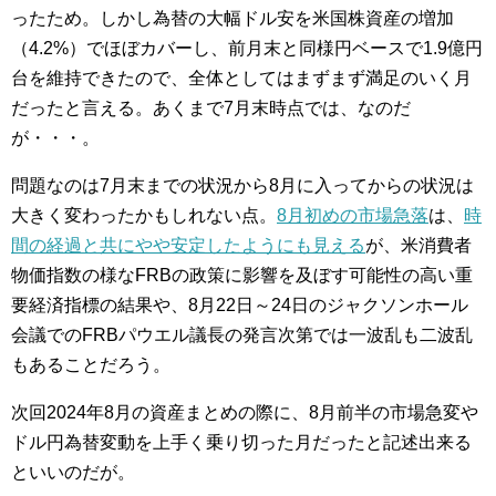
ったため。しかし為替の大幅ドル安を米国株資産の増加
（4.2%）でほぼカバーし、前月末と同様円ベースで1.9億円
台を維持できたので、全体としてはまずまず満足のいく月
だったと言える。あくまで7月末時点では、なのだ
が・・・。
問題なのは7月末までの状況から8月に入ってからの状況は
大きく変わったかもしれない点。
8月初めの市場急落
は、
時
間の経過と共にやや安定したようにも見える
が、米消費者
物価指数の様なFRBの政策に影響を及ぼす可能性の高い重
要経済指標の結果や、8月22日～24日のジャクソンホール
会議でのFRBパウエル議長の発言次第では一波乱も二波乱
もあることだろう。
次回2024年8月の資産まとめの際に、8月前半の市場急変や
ドル円為替変動を上手く乗り切った月だったと記述出来る
といいのだが。