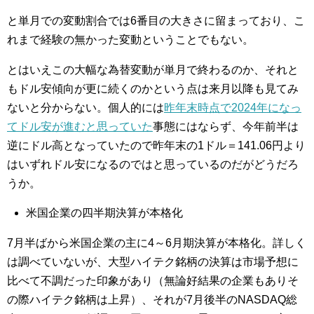
と単月での変動割合では6番目の大きさに留まっており、こ
れまで経験の無かった変動ということでもない。
とはいえこの大幅な為替変動が単月で終わるのか、それと
もドル安傾向が更に続くのかという点は来月以降も見てみ
ないと分からない。個人的には
昨年末時点で2024年になっ
てドル安が進むと思っていた
事態にはならず、今年前半は
逆にドル高となっていたので昨年末の1ドル＝141.06円より
はいずれドル安になるのではと思っているのだがどうだろ
うか。
米国企業の四半期決算が本格化
7月半ばから米国企業の主に4～6月期決算が本格化。詳しく
は調べていないが、大型ハイテク銘柄の決算は市場予想に
比べて不調だった印象があり（無論好結果の企業もありそ
の際ハイテク銘柄は上昇）、それが7月後半のNASDAQ総