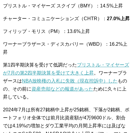
ブリストル・マイヤーズ スクイブ（BMY）：14.5%上昇
チャーター・コミュニケーションズ（CHTR）：
27.0%上昇
フィリップ・モリス（PM）：13.6%上昇
ワーナーブラザース・ディスカバリー（WBD）：16.2%上
昇
第1四半期決算を受けて低調だった
ブリストル・マイヤーズ
が7月の第2四半期決算を受けて大きく上昇
。ワーナーブラ
ザースは
NBA放映権の入札に失敗（現在控訴中）した
もの
の、その前に
資産売却などの報道があった
ために久々に上
昇している。
2024年7月は
所有27銘柄中上昇が25銘柄、下落が2銘柄、ポ
ートフォリオ全体では前月比資産額が4万9600ドル、割合
では4.19%の増加とダウ工業平均の月間上昇率には及ばな