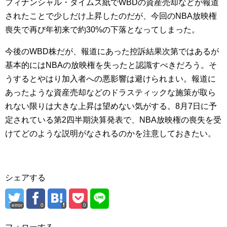
フィナンシャル・タイムズ紙でWBDの資産売却などが報道
されたことで少しだけ上昇したのだが、今回のNBA放映権
喪失で再び年初来で約30%の下落となってしまった。
今後のWBD株だが、報道にあった控訴結果次第ではあるが
基本的にはNBAの放映権を失ったと認識すべきだろう。そ
うするとやはり加入者への悪影響は避けられまい。報道に
あったような資産売却などのドラスティックな施策が取ら
れない限りは大きな上昇は望めない気がする。8月7日に予
定されている第2四半期決算発表で、NBA放映権の喪失を受
けてどのような説明がなされるのかを注意しておきたい。
シェアする
error
0
0