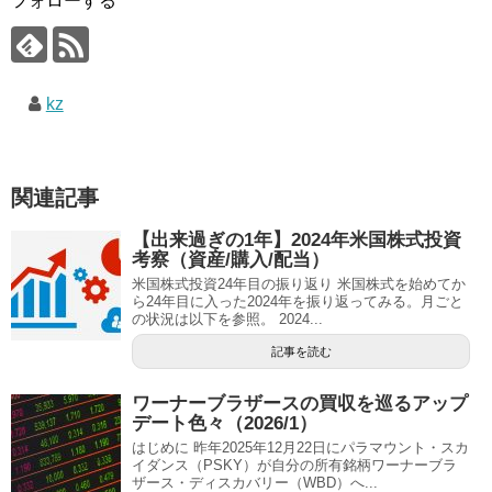
フォローする
kz
関連記事
【出来過ぎの1年】2024年米国株式投資
考察（資産/購入/配当）
米国株式投資24年目の振り返り 米国株式を始めてか
ら24年目に入った2024年を振り返ってみる。月ごと
の状況は以下を参照。 2024...
記事を読む
ワーナーブラザースの買収を巡るアップ
デート色々（2026/1）
はじめに 昨年2025年12月22日にパラマウント・スカ
イダンス（PSKY）が自分の所有銘柄ワーナーブラ
ザース・ディスカバリー（WBD）へ...