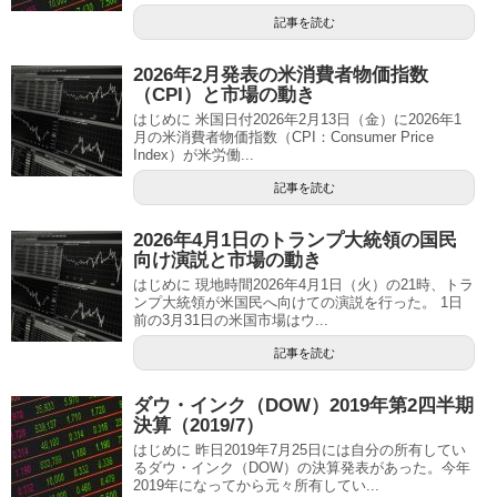
記事を読む
2026年2月発表の米消費者物価指数
（CPI）と市場の動き
はじめに 米国日付2026年2月13日（金）に2026年1
月の米消費者物価指数（CPI：Consumer Price
Index）が米労働...
記事を読む
2026年4月1日のトランプ大統領の国民
向け演説と市場の動き
はじめに 現地時間2026年4月1日（火）の21時、トラ
ンプ大統領が米国民へ向けての演説を行った。 1日
前の3月31日の米国市場はウ...
記事を読む
ダウ・インク（DOW）2019年第2四半期
決算（2019/7）
はじめに 昨日2019年7月25日には自分の所有してい
るダウ・インク（DOW）の決算発表があった。今年
2019年になってから元々所有してい...