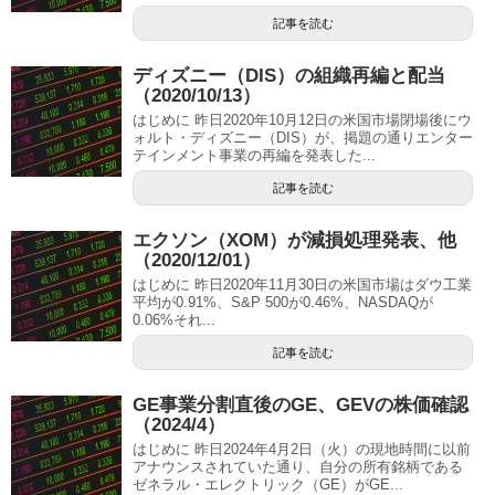
記事を読む
ディズニー（DIS）の組織再編と配当
（2020/10/13）
はじめに 昨日2020年10月12日の米国市場閉場後にウ
ォルト・ディズニー（DIS）が、掲題の通りエンター
テインメント事業の再編を発表した...
記事を読む
エクソン（XOM）が減損処理発表、他
（2020/12/01）
はじめに 昨日2020年11月30日の米国市場はダウ工業
平均が0.91%、S&P 500が0.46%、NASDAQが
0.06%それ...
記事を読む
GE事業分割直後のGE、GEVの株価確認
（2024/4）
はじめに 昨日2024年4月2日（火）の現地時間に以前
アナウンスされていた通り、自分の所有銘柄である
ゼネラル・エレクトリック（GE）がGE...