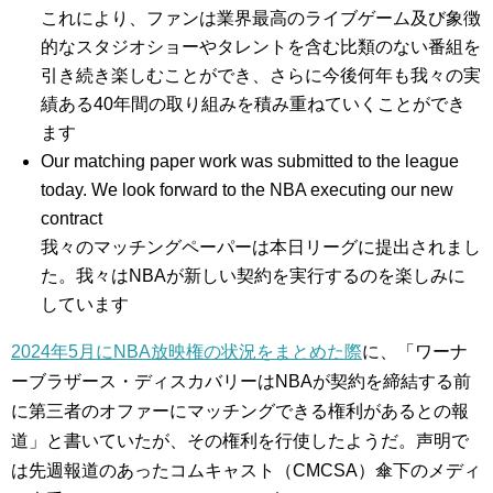
これにより、ファンは業界最高のライブゲーム及び象徴
的なスタジオショーやタレントを含む比類のない番組を
引き続き楽しむことができ、さらに今後何年も我々の実
績ある40年間の取り組みを積み重ねていくことができ
ます
Our matching paper work was submitted to the league
today. We look forward to the NBA executing our new
contract
我々のマッチングペーパーは本日リーグに提出されまし
た。我々はNBAが新しい契約を実行するのを楽しみに
しています
2024年5月にNBA放映権の状況をまとめた際
に、「ワーナ
ーブラザース・ディスカバリーはNBAが契約を締結する前
に第三者のオファーにマッチングできる権利があるとの報
道」と書いていたが、その権利を行使したようだ。声明で
は先週報道のあったコムキャスト（CMCSA）傘下のメディ