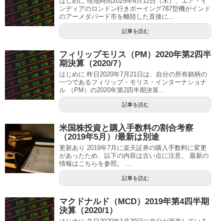
はじめに 現地時間2025年6月12日（木）、エア・イ
ンディアのロンドン行きボーイング787型機がインド
のアーメダバード市を離陸した直後に...
記事を読む
フィリップモリス（PM）2020年第2四半
期決算（2020/7）
はじめに 昨日2020年7月21日は、自分の所有銘柄の
一つであるフィリップ・モリス・インターナショナ
ル （PM）の2020年第2四半期決算...
記事を読む
米国株投資と購入手数料の割合考察
（2019年5月）/最新は別途
更新あり 2019年7月に楽天証券の購入手数料に変更
があったため、以下の内容は古い点に注意。 最新の
情報はこちらを参照。 ...
記事を読む
マクドナルド（MCD）2019年第4四半期
決算（2020/1）