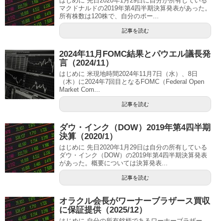
はじめに 先日2020年1月29日に自分が所有している
マクドナルドの2019年第4四半期決算発表があった。
所有株数は120株で、自分のポー...
記事を読む
2024年11月FOMC結果とパウエル議長発
言（2024/11）
はじめに 米現地時間2024年11月7日（水）、8日
（木）に2024年7回目となるFOMC（Federal Open
Market Com...
記事を読む
ダウ・インク（DOW）2019年第4四半期
決算（2020/1）
はじめに 先日2020年1月29日は自分の所有している
ダウ・インク（DOW）の2019年第4四半期決算発表
があった。概要については決算発表...
記事を読む
オラクル会長がワーナーブラザース買収
に保証提供（2025/12）
はじめに 自分の所有銘柄であるワーナーブラザー