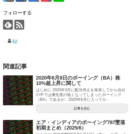
フォローする
kz
関連記事
2020年6月8日のボーイング（BA）株
10%超上昇に関して
はじめに 2020年3月に配当停止を発表してから自分
の中では優先度の低くなってしまったボーイング
（BA）であるが、2020年6月に入ってか...
記事を読む
エア・インディアのボーイング787墜落
初期まとめ（2025/6）