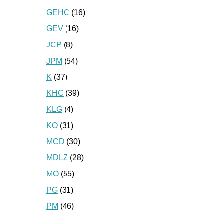
GEHC
(16)
GEV
(16)
JCP
(8)
JPM
(54)
K
(37)
KHC
(39)
KLG
(4)
KO
(31)
MCD
(30)
MDLZ
(28)
MO
(55)
PG
(31)
PM
(46)