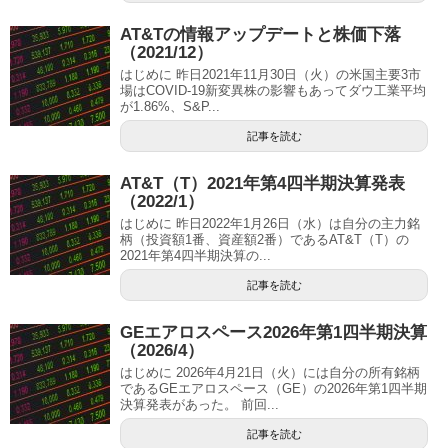
AT&Tの情報アップデートと株価下落
（2021/12）
はじめに 昨日2021年11月30日（火）の米国主要3市
場はCOVID-19新変異株の影響もあってダウ工業平均
が1.86%、S&P...
記事を読む
AT&T（T）2021年第4四半期決算発表
（2022/1）
はじめに 昨日2022年1月26日（水）は自分の主力銘
柄（投資額1番、資産額2番）であるAT&T（T）の
2021年第4四半期決算の...
記事を読む
GEエアロスペース2026年第1四半期決算
（2026/4）
はじめに 2026年4月21日（火）には自分の所有銘柄
であるGEエアロスペース（GE）の2026年第1四半期
決算発表があった。 前回...
記事を読む