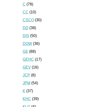
C
(78)
CC
(10)
CSCO
(30)
DD
(38)
DIS
(50)
DOW
(36)
GE
(88)
GEHC
(17)
GEV
(16)
JCP
(8)
JPM
(54)
K
(37)
KHC
(39)
KLG
(4)