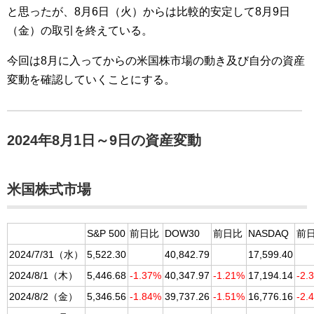
と思ったが、8月6日（火）からは比較的安定して8月9日
（金）の取引を終えている。
今回は8月に入ってからの米国株市場の動き及び自分の資産
変動を確認していくことにする。
2024年8月1日～9日の資産変動
米国株式市場
S&P 500
前日比
DOW30
前日比
NASDAQ
前
2024/7/31（水）
5,522.30
40,842.79
17,599.40
2024/8/1（木）
5,446.68
-1.37%
40,347.97
-1.21%
17,194.14
-2.
2024/8/2（金）
5,346.56
-1.84%
39,737.26
-1.51%
16,776.16
-2.