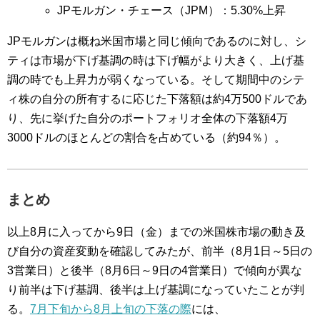
JPモルガン・チェース（JPM）：5.30%上昇
JPモルガンは概ね米国市場と同じ傾向であるのに対し、シ
ティは市場が下げ基調の時は下げ幅がより大きく、上げ基
調の時でも上昇力が弱くなっている。そして期間中のシテ
ィ株の自分の所有するに応じた下落額は約4万500ドルであ
り、先に挙げた自分のポートフォリオ全体の下落額4万
3000ドルのほとんどの割合を占めている（約94％）。
まとめ
以上8月に入ってから9日（金）までの米国株市場の動き及
び自分の資産変動を確認してみたが、前半（8月1日～5日の
3営業日）と後半（8月6日～9日の4営業日）で傾向が異な
り前半は下げ基調、後半は上げ基調になっていたことが判
る。
7月下旬から8月上旬の下落の際
には、