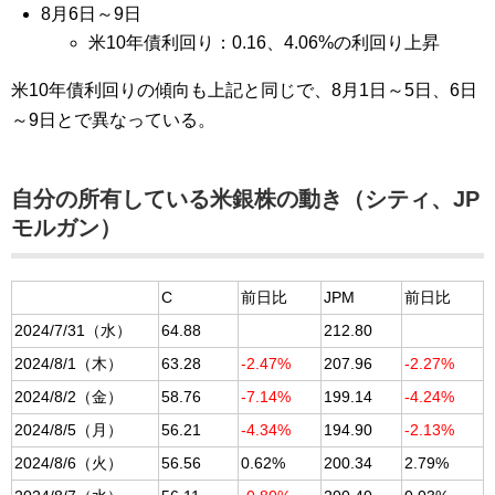
8月6日～9日
米10年債利回り：0.16、4.06%の利回り上昇
米10年債利回りの傾向も上記と同じで、8月1日～5日、6日
～9日とで異なっている。
自分の所有している米銀株の動き（シティ、JP
モルガン）
C
前日比
JPM
前日比
2024/7/31（水）
64.88
212.80
2024/8/1（木）
63.28
-2.47%
207.96
-2.27%
2024/8/2（金）
58.76
-7.14%
199.14
-4.24%
2024/8/5（月）
56.21
-4.34%
194.90
-2.13%
2024/8/6（火）
56.56
0.62%
200.34
2.79%