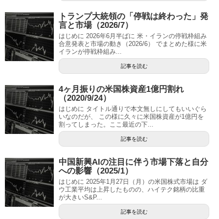
トランプ大統領の「停戦は終わった」発
言と市場（2026/7）
はじめに 2026年6月半ばに 米・イランの停戦枠組み
合意発表と市場の動き（2026/6） でまとめた様に米
イランが停戦枠組み...
記事を読む
4ヶ月振りの米国株資産1億円割れ
（2020/9/24）
はじめに タイトル通りで本文無しにしてもいいぐら
いなのだが、 この様に久々に米国株資産が1億円を
割ってしまった。ここ最近の下...
記事を読む
中国新興AIの注目に伴う市場下落と自分
への影響（2025/1）
はじめに 2025年1月27日（月）の米国株式市場は ダ
ウ工業平均は上昇したものの、ハイテク銘柄の比重
が大きいS&P...
記事を読む