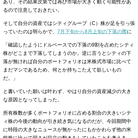
あり、その結果次第では再び市場が大きく動く可能性があ
るので注意しておきたい。
そして自分の資産ではシティグループ（C）株が足を引っ張
っていたのは明らかで、
7月下旬から8月上旬の下落の際
に
「確認したようにドルベースでの下落の9割を占めたシティ
株がどこまで下落してしまうのか。逆に言うとシティの下
落が無ければ自分のポートフォリオは米株式市場に比べて
まだマシであるため、何とか持ちこたえて欲しいもの
だ。」
と書いていた願いは叶わず、やはり自分の資産減少の大き
な原因となってしまった。
所有株数が多くポートフォリオに占める割合の大きいシテ
ィ株の今後の動向が引き続き気になるのだが、今回期間中
に特段の大きなニュースが無かったにもかかわらず他の米
銀株に比べて弱さが目立つ動きをしていたことを考える