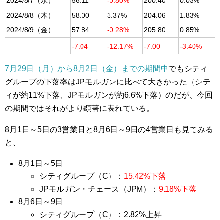
2024/8/7（水）
56.11
-0.80%
200.40
0.03%
2024/8/8（木）
58.00
3.37%
204.06
1.83%
2024/8/9（金）
57.84
-0.28%
205.80
0.85%
-7.04
-12.17%
-7.00
-3.40%
7月29日（月）から8月2日（金）までの期間中
でもシティ
グループの下落率はJPモルガンに比べて大きかった（シテ
ィが約11%下落、JPモルガンが約6.6%下落）のだが、今回
の期間ではそれがより顕著に表れている。
8月1日～5日の3営業日と8月6日～9日の4営業日も見てみる
と、
8月1日～5日
シティグループ（C）：
15.42%下落
JPモルガン・チェース（JPM）：
9.18%下落
8月6日～9日
シティグループ（C）：2.82%上昇