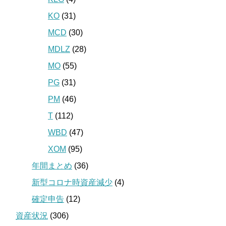
KO
(31)
MCD
(30)
MDLZ
(28)
MO
(55)
PG
(31)
PM
(46)
T
(112)
WBD
(47)
XOM
(95)
年間まとめ
(36)
新型コロナ時資産減少
(4)
確定申告
(12)
資産状況
(306)