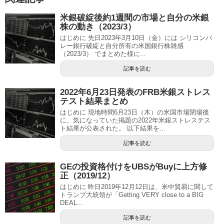
米銀破綻後約1週間の市場と自分の米銀
株の動き（2023/3）
はじめに 先日2023年3月10日（金）には シリコンバ
レー銀行破綻と自分所有の米国銀行株雑感
（2023/3） でまとめた様に...
記事を読む
2022年6月23日発表のFRB米銀ストレス
テスト結果まとめ
はじめに 現地時間6月23日（木）の米国市場閉場後
に、気になっていた掲題の2022年米銀ストレステス
ト結果が公表された。 以下結果を...
記事を読む
GEの投資格付けをUBSがBuyに上方修
正（2019/12）
はじめに 昨日2019年12月12日は、米中貿易に関して
トランプ大統領が「Getting VERY close to a BIG
DEAL...
記事を読む