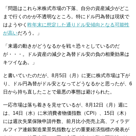
「問題はこれら米株式市場の下落、自分の資産減少がどこ
まで行くのかが不透明なところ。特にドル円為替は現状で
はようやく
昨年末に想定した通りドル安傾向となる可能性
が高い
だろう。」
「来週の動きがどうなるかを戦々恐々としているのだ
が・・・。ドル資産の減少と為替ドル安の負の相乗効果は
キツイなあ。」
と書いていたのだが、8月5日（月）に更に株式市場は下が
り、ドル円為替がドル安となってどうなるかと思ったが、6
日から持ち直したことで最悪の事態は避けられた。
一応市場は落ち着きを見せているが、8月12日（月）週に
は、14日（水）に米消費者物価指数（CPI）、15日（木）
には週次失業保険申請件数、前月比小売売上高、フィラデ
ルフィア連銀製造業景気指数などの重要経済指標の発表が