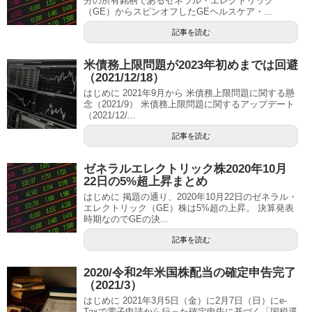
分の所有銘柄であるゼネラル・エレクトリック
（GE）からスピンオフしたGEヘルスケア・...
記事を読む
米債務上限問題が2023年初めまでは回避
（2021/12/18）
はじめに 2021年9月から 米債務上限問題に関する懸
念（2021/9） 米債務上限問題に関するアップデート
（2021/12/...
記事を読む
ゼネラルエレクトリック株2020年10月
22日の5%超上昇まとめ
はじめに 掲題の通り、2020年10月22日のゼネラル・
エレクトリック（GE）株は5%超の上昇。 決算発表
時期なのでGEの決...
記事を読む
2020/令和2年米国株配当の確定申告完了
（2021/3）
はじめに 2021年3月5日（金）に2月7日（日）にe-
Taxで電子申請から行った確定申告に基づく「国税還