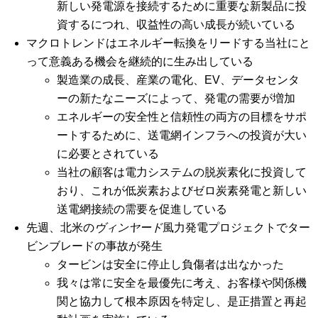
新しい発電源を接続するために重要な新製品に投
資するにつれ、収益性の高い成長が続いている
マクロトレンドはエネルギー転換をリードする当社にと
って意義ある機会を継続的に生み出している
製造業の成長、産業の電化、EV、データセンタ
ーの新たなニーズによって、発電の需要が増加
エネルギーの安全性と信頼性の両方の目標をサポ
ートするために、送電網インフラへの投資が大い
に必要とされている
当社の顧客は電力システムの脱炭素化に投資して
おり、これが低炭素およびゼロ炭素発電と新しい
送電網接続の需要を促進している
先週、北米の
ヴィンヤード
風力発電プロジェクトでター
ビンブレードの事故が発生
タービンは安全に停止し負傷者は出なかった
我々は常に安全を最優先に考え、お客様や関係機
関と協力して根本原因を特定し、是正措置と再起