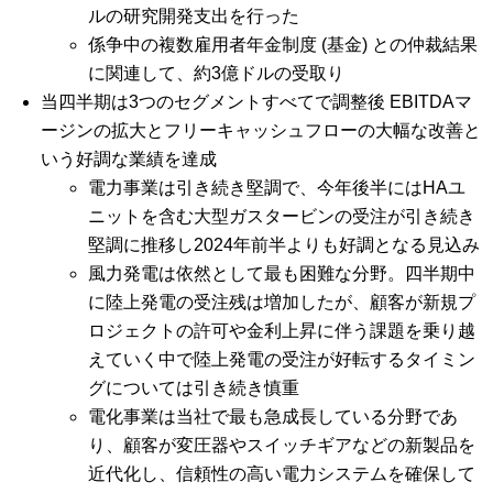
ルの研究開発支出を行った
係争中の複数雇用者年金制度 (基金) との仲裁結果
に関連して、約3億ドルの受取り
当四半期は3つのセグメントすべてで調整後 EBITDAマ
ージンの拡大とフリーキャッシュフローの大幅な改善と
いう好調な業績を達成
電力事業は引き続き堅調で、今年後半にはHAユ
ニットを含む大型ガスタービンの受注が引き続き
堅調に推移し2024年前半よりも好調となる見込み
風力発電は依然として最も困難な分野。四半期中
に陸上発電の受注残は増加したが、顧客が新規プ
ロジェクトの許可や金利上昇に伴う課題を乗り越
えていく中で陸上発電の受注が好転するタイミン
グについては引き続き慎重
電化事業は当社で最も急成長している分野であ
り、顧客が変圧器やスイッチギアなどの新製品を
近代化し、信頼性の高い電力システムを確保して