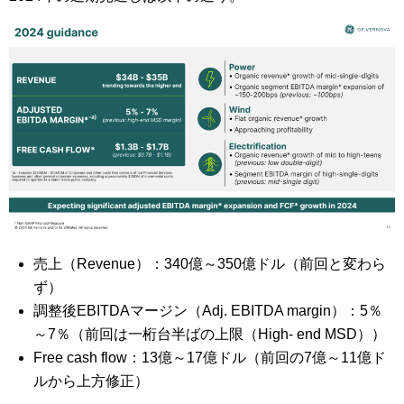
売上（Revenue）：340億～350億ドル（前回と変わら
ず）
調整後EBITDAマージン（Adj. EBITDA margin）：5％
～7％（前回は一桁台半ばの上限（High- end MSD））
Free cash flow：13億～17億ドル（前回の7億～11億ド
ルから上方修正）