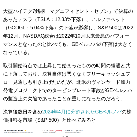
大型ハイテク7銘柄「マグニフィセント・セブン」で決算の
あったテスラ（TSLA：12.33%下落）、アルファベット
（GOOGL：5.04%下落）の下落が影響し、S&P 500は2022
年12月、NASDAQ総合は2022年10月以来最悪のパフォー
マンスとなったのと比べても、GEベルノバの下落は大きく
なっている。
取引開始時点では上昇して始まったものの時間の経過と共
に下落しており、決算自体は悪くなくフリーキャッシュフ
ロー見通しも引き上げたのだが、北米のヴィンヤード風力
発電プロジェクトでのタービンブレード事故がGEベルノバ
の製造上の欠陥であったことが重しになったのだろう。
決算後数日を含め
2024年4月に分割されたGEベルノバ
の株
価推移を市場（S&P 500）と比べてみると