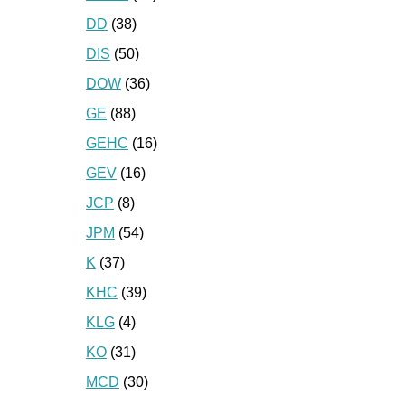
DD
(38)
DIS
(50)
DOW
(36)
GE
(88)
GEHC
(16)
GEV
(16)
JCP
(8)
JPM
(54)
K
(37)
KHC
(39)
KLG
(4)
KO
(31)
MCD
(30)