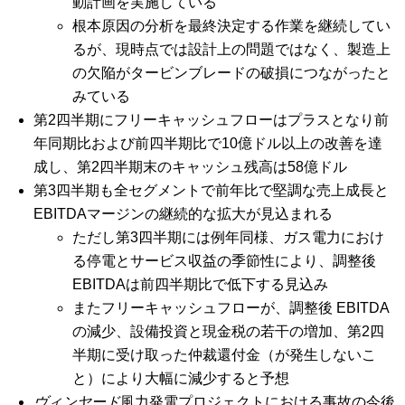
動計画を実施している
根本原因の分析を最終決定する作業を継続してい
るが、現時点では設計上の問題ではなく、製造上
の欠陥がタービンブレードの破損につながったと
みている
第2四半期にフリーキャッシュフローはプラスとなり前
年同期比および前四半期比で10億ドル以上の改善を達
成し、第2四半期末のキャッシュ残高は58億ドル
第3四半期も全セグメントで前年比で堅調な売上成長と
EBITDAマージンの継続的な拡大が見込まれる
ただし第3四半期には例年同様、ガス電力におけ
る停電とサービス収益の季節性により、調整後
EBITDAは前四半期比で低下する見込み
またフリーキャッシュフローが、調整後 EBITDA
の減少、設備投資と現金税の若干の増加、第2四
半期に受け取った仲裁還付金（が発生しないこ
と）により大幅に減少すると予想
ヴィンヤード
風力発電プロジェクトにおける事故の今後