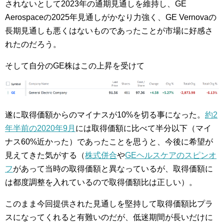
されないとして2023年の通期見通しを維持し、GE
Aerospaceの2025年見通しがかなり力強く、GE Vernovaの
長期見通しも悪くはないものであったことが市場に好感さ
れたのだろう。
そして自分のGE株はこの上昇を受けて
遂に取得価額からのマイナスが10%を切る事になった。
約2
年半前の2020年9月
には取得価額に比べて半分以下（マイ
ナス60%近かった）であったことを思うと、今後に希望が
見えてきた気がする（
株式併合
や
GEヘルスケアのスピンオ
フ
があって当時の取得価額と異なっているが、取得価額に
は都度調整を入れているので取得価額比は正しい）。
このまま今回提供された見通しを堅持して取得価額比プラ
スになってくれると有難いのだが、低迷期間が長いだけに