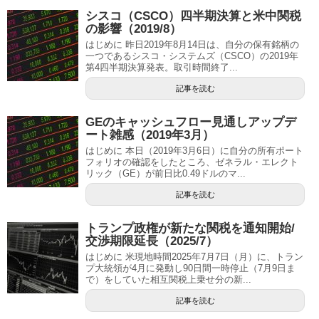
シスコ（CSCO）四半期決算と米中関税
の影響（2019/8）
はじめに 昨日2019年8月14日は、自分の保有銘柄の
一つであるシスコ・システムズ（CSCO）の2019年
第4四半期決算発表。取引時間終了...
記事を読む
GEのキャッシュフロー見通しアップデ
ート雑感（2019年3月）
はじめに 本日（2019年3月6日）に自分の所有ポート
フォリオの確認をしたところ、ゼネラル・エレクト
リック（GE）が前日比0.49ドルのマ...
記事を読む
トランプ政権が新たな関税を通知開始/
交渉期限延長（2025/7）
はじめに 米現地時間2025年7月7日（月）に、トラン
プ大統領が4月に発動し90日間一時停止（7月9日ま
で）をしていた相互関税上乗せ分の新...
記事を読む