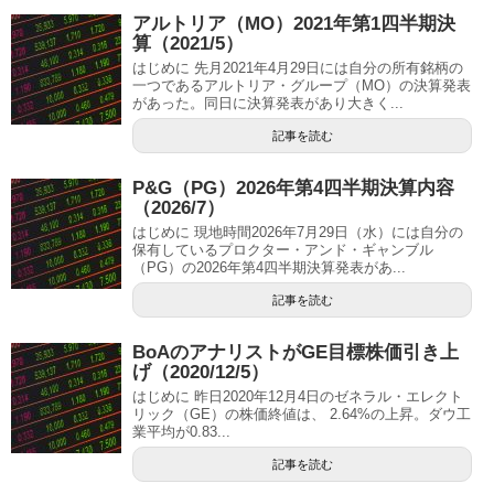
アルトリア（MO）2021年第1四半期決
算（2021/5）
はじめに 先月2021年4月29日には自分の所有銘柄の
一つであるアルトリア・グループ（MO）の決算発表
があった。同日に決算発表があり大きく...
記事を読む
P&G（PG）2026年第4四半期決算内容
（2026/7）
はじめに 現地時間2026年7月29日（水）には自分の
保有しているプロクター・アンド・ギャンブル
（PG）の2026年第4四半期決算発表があ...
記事を読む
BoAのアナリストがGE目標株価引き上
げ（2020/12/5）
はじめに 昨日2020年12月4日のゼネラル・エレクト
リック（GE）の株価終値は、 2.64%の上昇。ダウ工
業平均が0.83...
記事を読む