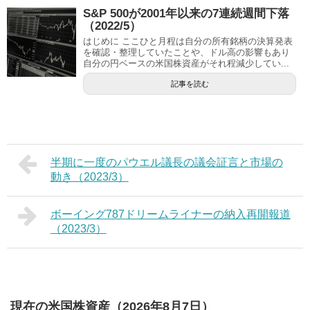
S&P 500が2001年以来の7連続週間下落
（2022/5）
はじめに ここひと月程は自分の所有銘柄の決算発表
を確認・整理していたことや、ドル高の影響もあり
自分の円ベースの米国株資産がそれ程減少してい...
記事を読む
半期に一度のパウエル議長の議会証言と市場の
動き（2023/3）
ボーイング787ドリームライナーの納入再開報道
（2023/3）
現在の米国株資産（2026年8月7日）