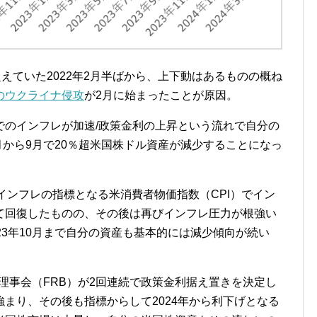
えていた2022年2月半ばから、上下動はあるものの概ね
のウクライナ侵攻
が2月に始まったことが原因。
でのインフレが加速/政策金利の上昇という流れで自分の
月から9月で20％超米国株ドル資産が減少することになっ
てはインフレの指標となる米消費者物価指数（CPI）でイン
て回復したものの、その後は再びインフレ圧力が根強い
23年10月まで自分の資産も基本的には減少傾向が続い
度理事会（FRB）が2回連続で政策金利据え置きを決定し
まり、その後も指標からして2024年から利下げとなる