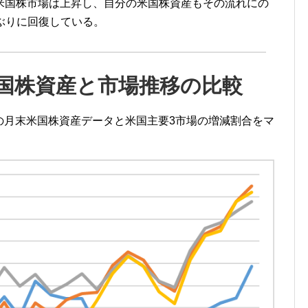
米国株市場は上昇し、自分の米国株資産もその流れにの
年ぶりに回復している。
国株資産と市場推移の比較
月の月末米国株資産データと米国主要3市場の増減割合をマ
。