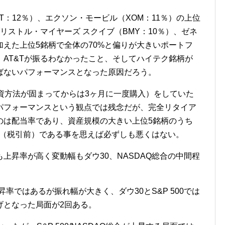
（T：12％）、エクソン・モービル（XOM：11％）の上位
リストル・マイヤーズ スクイブ（BMY：10％）、ゼネ
加えた上位5銘柄で全体の70%と偏りが大きいポートフ
AT&Tが振るわなかったこと、そしてハイテク銘柄が
ばないパフォーマンスとなった原因だろう。
資方法が固まってからは3ヶ月に一度購入）をしていた
パフォーマンスという観点では残念だが、完全リタイア
のは配当率であり、資産規模の大きい上位5銘柄のうち
率（税引前）である事を思えば必ずしも悪くはない。
最も上昇率が高く変動幅もダウ30、NASDAQ総合の中間程
上昇率ではあるが振れ幅が大きく、ダウ30とS&P 500では
げとなった局面が2回ある。