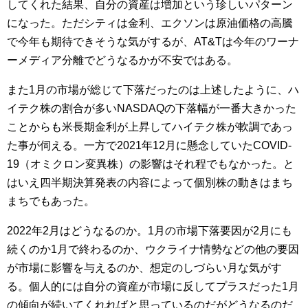
してくれた結果、自分の資産は増加という珍しいパターン
になった。ただシティは金利、エクソンは原油価格の高騰
で今年も期待できそうな気がするが、AT&Tは今年のワーナ
ーメディア分離でどうなるかが不安ではある。
また1月の市場が総じて下落だったのは上述したように、ハ
イテク株の割合が多いNASDAQの下落幅が一番大きかった
ことからも米長期金利が上昇してハイテク株が軟調であっ
た事が伺える。一方で2021年12月に懸念していたCOVID-
19（オミクロン変異株）の影響はそれ程でもなかった。と
はいえ四半期決算発表の内容によって個別株の動きはまち
まちでもあった。
2022年2月はどうなるのか。1月の市場下落要因が2月にも
続くのか1月で終わるのか、ウクライナ情勢などの他の要因
が市場に影響を与えるのか、想定のしづらい月な気がす
る。個人的には自分の資産が市場に反してプラスだった1月
の傾向が続いてくれればと思っているのだがどうなるのだ