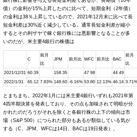
銀行株に影響を与える長短金利差であるが、長期債（10年
債）の金利が15%上昇したのに比べて、短期金利（2年債）
の金利は38％上昇しているので、2021年12月末に比べて長
短金利差は30%近く減少している。通常長短金利差が縮小
するとその利ザヤで稼ぐ銀行株には悪影響となることが多
いのだが、米主要4銀行の株価は
前月
前月
C
JPM
前月比
WFC
前月比
BAC
比
比
2021/12/31
60.39
158.35
47.98
44.49
2022/1/31
65.12
7.83%
148.60
-6.16%
53.80
12.13%
46.14
3.71
とまちまち。2022年1月には米主要4銀行いずれも2021年第
4四半期決算を発表しており、その点も加味されて明暗が分
かれたのだろうがそれを除くと各銀行株の上下の傾向は市
場（S&P 500）につられた部分もあるが類似している気が
する（C、JPM、WFCは14日、BACは19日発表）。