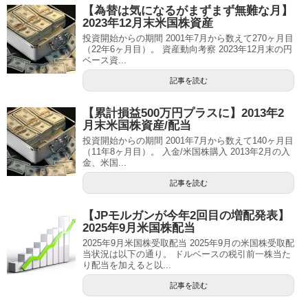
【為替は気になるがまずまず無難な月】
2023年12月末米国株資産
投資開始からの期間 2001年7月から数えて270ヶ月目
（22年6ヶ月目）。 資産動向考察 2023年12月末の円
ベース資...
記事を読む
【累計損益500万円プラスに】2013年2
月末米国株資産/配当
投資開始からの期間 2001年7月から数えて140ヶ月目
（11年8ヶ月目）。 入金/米国株購入 2013年2月の入
金、米国...
記事を読む
【JPモルガンが今年2回目の増配発表】
2025年9月米国株配当
2025年9月米国株受取配当 2025年9月の米国株受取配
当状況は以下の通り。 ドルベースの税引前一株当た
り配当を加えると以...
記事を読む