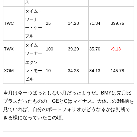
ス
タイム・
ワーナ
TWC
25
14.28
71.34
399.75
ー・ケー
ブル
タイム・
TWX
100
39.29
35.70
-9.13
ワーナー
エクソ
XOM
ン・モー
10
34.23
84.13
145.78
ビル
今月は今一つぱっとしない月だったようだ。BMYは先月比
プラスだったものの、GEとCはマイナス。大体この3銘柄を
見ていれば、自分のポートフォリオがどうなるかは判断で
きる様になっていたこの頃。