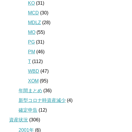
KO
(31)
MCD
(30)
MDLZ
(28)
MO
(55)
PG
(31)
PM
(46)
T
(112)
WBD
(47)
XOM
(95)
年間まとめ
(36)
新型コロナ時資産減少
(4)
確定申告
(12)
資産状況
(306)
2001年
(6)