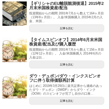
【ギリシャのEU離脱観測後退】2015年2
月末米国株資産/配当
投資開始からの期間 2001年7月から数えて164ヶ月目
（13年8ヶ月目）。 入金/米国株購入 2015年2月の入
金、米国...
記事を読む
【タイムスピンオフ】2014年6月末米国
株資産/配当及び購入履歴
投資開始からの期間 2001年7月から数えて156ヶ月目
（12年12ヶ月目）。 入金/米国株購入 2014年6月の
入金は以...
記事を読む
ダウ・デュポン/ダウ・インクスピンオ
フに伴う取得価額再計算
はじめに 2019年3月29日に楽天証券から連絡のあっ
たダウ・デュポン（DWDP）からダウ・インク
（DOW）のスピンオフが完了し自分の口座...
記事を読む