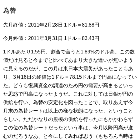
為替
先月終値：2011年2月28日 1ドル＝81.88円
今月終値：2011年3月31日 1ドル＝83.43円
1ドルあたり1.55円、割合で言うと1.89%のドル高。この数
値だけ見ると今までと比べてあまり大きな違いが無いよう
に見えるのだが、この月は東日本大震災があったこともあ
り、3月16日の終値は1ドル＝78.15ドルまで円高になってい
た。どうも復興資金の調達のため円の需要が高まるといっ
た思惑で円高になったようだ。これに対しては日銀が円の
供給を行い、為替の安定化を図ったことで、取りあえず今
月末の為替レートは以上の様な状態になった、ということ
らしい。ただかなりの規模の供給を行ったにもかかわらず
この位の為替レートだったという事は、今月以降円高が進
むのだろうなあ、と今にしてみれば思う（もちろん当時は