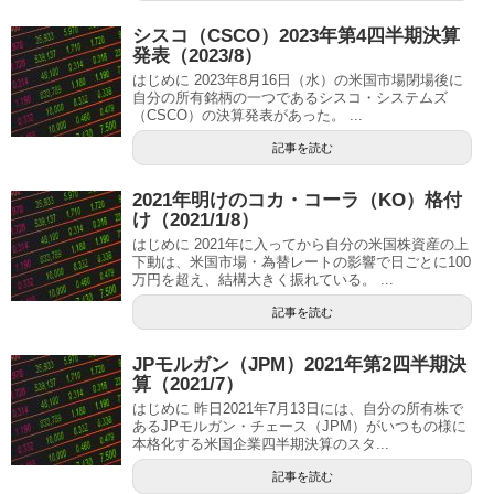
シスコ（CSCO）2023年第4四半期決算
発表（2023/8）
はじめに 2023年8月16日（水）の米国市場閉場後に
自分の所有銘柄の一つであるシスコ・システムズ
（CSCO）の決算発表があった。 ...
記事を読む
2021年明けのコカ・コーラ（KO）格付
け（2021/1/8）
はじめに 2021年に入ってから自分の米国株資産の上
下動は、米国市場・為替レートの影響で日ごとに100
万円を超え、結構大きく振れている。 ...
記事を読む
JPモルガン（JPM）2021年第2四半期決
算（2021/7）
はじめに 昨日2021年7月13日には、自分の所有株で
あるJPモルガン・チェース（JPM）がいつもの様に
本格化する米国企業四半期決算のスタ...
記事を読む