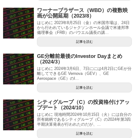
ワーナーブラザース（WBD）の複数映
画が公開延期（2023/8）
はじめに 2023年8月25日（金）の米国市場は、24日
から行われているジャクソンホール会議で米連邦準
備理事会（FRB）のパウエル議長の講...
記事を読む
GE分離前最後のInvestor Dayまとめ
（2024/3）
はじめに 2024年3月6日、7日にには4月2日にGEが分
離してできるGE Vernova（GEV）、GE
Aerospace（GE）のI...
記事を読む
シティグループ（C）の投資格付けアッ
プデート（2024/10）
はじめに 現地時間2024年10月15日（火）には自分の
所有銘柄であるシティグループ（C）の2024年第3四
半期決算発表が行われたのだが、...
記事を読む