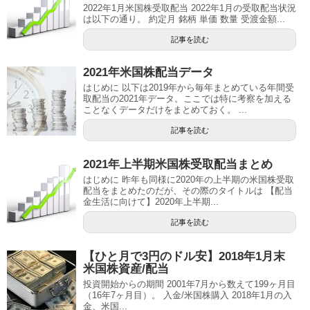
2022年1月米国株受取配当 2022年1月の受取配当状況
は以下の通り。 約定月 銘柄 単価 数量 受渡金額...
記事を読む
2021年米国株配当データ
はじめに 以下は2019年から毎年まとめている年間受
取配当の2021年データ。ここでは特に考察を加える
ことなくデータだけをまとめておく。 ...
記事を読む
2021年上半期米国株受取配当まとめ
はじめに 昨年も同様に2020年の上半期の米国株受取
配当をまとめたのだが、その際のタイトルは 【配当
金生活に向けて】2020年上半期...
記事を読む
【ひと月で3円のドル安】2018年1月末
米国株資産/配当
投資開始からの期間 2001年7月から数えて199ヶ月目
（16年7ヶ月目）。 入金/米国株購入 2018年1月の入
金、米国...