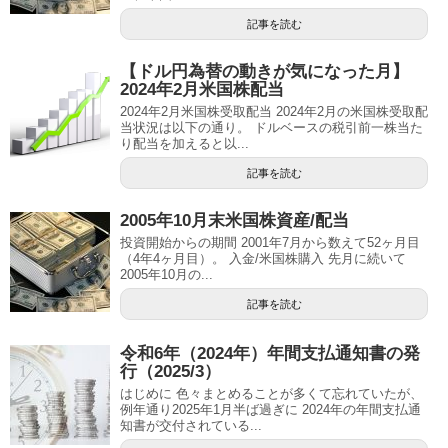
記事を読む
【ドル円為替の動きが気になった月】
2024年2月米国株配当
2024年2月米国株受取配当 2024年2月の米国株受取配
当状況は以下の通り。 ドルベースの税引前一株当た
り配当を加えると以...
記事を読む
2005年10月末米国株資産/配当
投資開始からの期間 2001年7月から数えて52ヶ月目
（4年4ヶ月目）。 入金/米国株購入 先月に続いて
2005年10月の...
記事を読む
令和6年（2024年）年間支払通知書の発
行（2025/3）
はじめに 色々まとめることが多くて忘れていたが、
例年通り2025年1月半ば過ぎに 2024年の年間支払通
知書が交付されている...