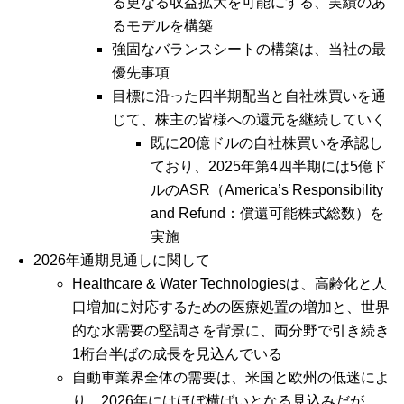
る更なる収益拡大を可能にする、実績のあ
るモデルを構築
強固なバランスシートの構築は、当社の最
優先事項
目標に沿った四半期配当と自社株買いを通
じて、株主の皆様への還元を継続していく
既に20億ドルの自社株買いを承認し
ており、2025年第4四半期には5億ド
ルのASR（America’s Responsibility
and Refund：償還可能株式総数）を
実施
2026年通期見通しに関して
Healthcare & Water Technologiesは、高齢化と人
口増加に対応するための医療処置の増加と、世界
的な水需要の堅調さを背景に、両分野で引き続き
1桁台半ばの成長を見込んでいる
自動車業界全体の需要は、米国と欧州の低迷によ
り、2026年にはほぼ横ばいとなる見込みだが、