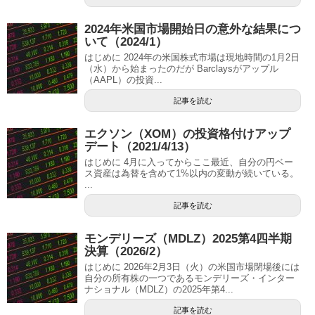
2024年米国市場開始日の意外な結果につ
いて（2024/1）
はじめに 2024年の米国株式市場は現地時間の1月2日
（水）から始まったのだが Barclaysがアップル
（AAPL）の投資...
記事を読む
エクソン（XOM）の投資格付けアップ
デート（2021/4/13）
はじめに 4月に入ってからここ最近、自分の円ベー
ス資産は為替を含めて1%以内の変動が続いている。
...
記事を読む
モンデリーズ（MDLZ）2025第4四半期
決算（2026/2）
はじめに 2026年2月3日（火）の米国市場閉場後には
自分の所有株の一つであるモンデリーズ・インター
ナショナル（MDLZ）の2025年第4...
記事を読む