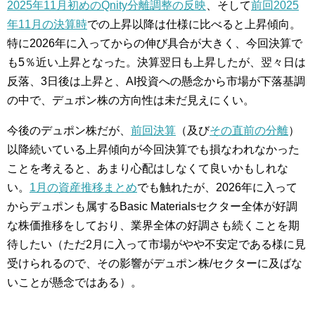
2025年11月初めのQnity分離調整の反映
、そして
前回2025
年11月の決算時
での上昇以降は仕様に比べると上昇傾向。
特に2026年に入ってからの伸び具合が大きく、今回決算で
も5％近い上昇となった。決算翌日も上昇したが、翌々日は
反落、3日後は上昇と、AI投資への懸念から市場が下落基調
の中で、デュポン株の方向性は未だ見えにくい。
今後のデュポン株だが、
前回決算
（及び
その直前の分離
）
以降続いている上昇傾向が今回決算でも損なわれなかった
ことを考えると、あまり心配はしなくて良いかもしれな
い。
1月の資産推移まとめ
でも触れたが、2026年に入って
からデュポンも属するBasic Materialsセクター全体が好調
な株価推移をしており、業界全体の好調さも続くことを期
待したい（ただ2月に入って市場がやや不安定である様に見
受けられるので、その影響がデュポン株/セクターに及ばな
いことが懸念ではある）。