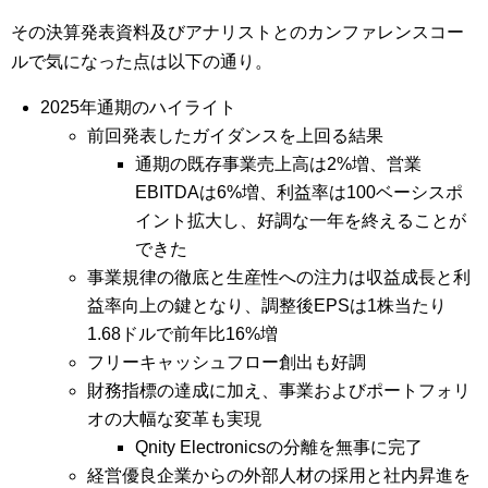
その決算発表資料及びアナリストとのカンファレンスコー
ルで気になった点は以下の通り。
2025年通期のハイライト
前回発表したガイダンスを上回る結果
通期の既存事業売上高は2%増、営業
EBITDAは6%増、利益率は100ベーシスポ
イント拡大し、好調な一年を終えることが
できた
事業規律の徹底と生産性への注力は収益成長と利
益率向上の鍵となり、調整後EPSは1株当たり
1.68ドルで前年比16%増
フリーキャッシュフロー創出も好調
財務指標の達成に加え、事業およびポートフォリ
オの大幅な変革も実現
Qnity Electronicsの分離を無事に完了
経営優良企業からの外部人材の採用と社内昇進を