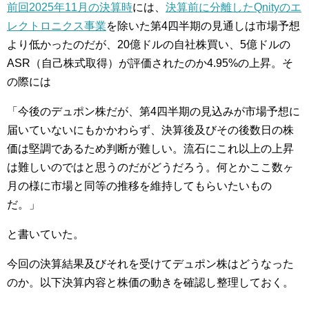
前回2025年11月の決算時
には、
決算前に分離したQnityのエ
レクトロニクス事業
を除いた第4四半期の見通しは市場予想
より低かったのだが、20億ドルの自社株買い、5億ドルの
ASR（自己株式取得）が評価されたのか4.95%の上昇。そ
の際には
「今後のデュポン株だが、第4四半期の見込みが市場予想に
届いていないにもかかわらず、決算後及びその後数日の株
価は堅調であるため判断が難しい。流石にこれ以上の上昇
は難しいのではと思うのだがどうだろう。何とかここ数ヶ
月の様に市場と同等の推移を維持してもらいたいもの
だ。」
と書いていた。
今回の決算結果及びそれを受けてデュポン株はどうなった
のか。以下決算内容と株価の動きを確認し整理しておく。