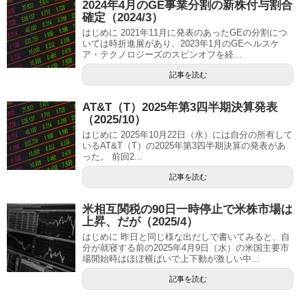
2024年4月のGE事業分割の新株付与割合
確定（2024/3）
はじめに 2021年11月に発表のあったGEの分割につ
いては時折進展があり、2023年1月のGEヘルスケ
ア・テクノロジーズのスピンオフを経...
記事を読む
AT&T（T）2025年第3四半期決算発表
（2025/10）
はじめに 2025年10月22日（水）には自分の所有して
いるAT&T（T）の2025年第3四半期決算の発表があ
った。 前回2...
記事を読む
米相互関税の90日一時停止で米株市場は
上昇、だが（2025/4）
はじめに 昨日と同じ様な出だしで書いてみると、自
分が就寝する前の2025年4月9日（水）の米国主要市
場開始時はほぼ横ばいで上下動が激しい中...
記事を読む