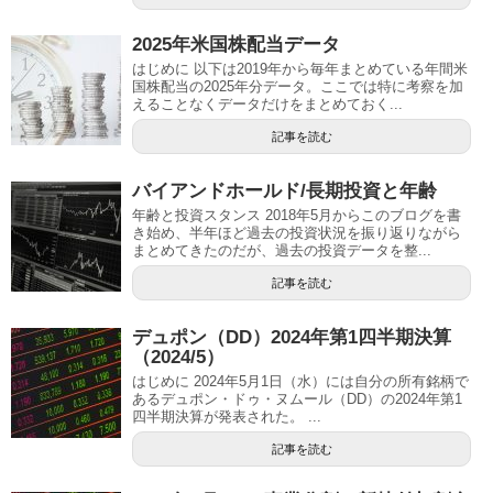
2025年米国株配当データ
はじめに 以下は2019年から毎年まとめている年間米
国株配当の2025年分データ。ここでは特に考察を加
えることなくデータだけをまとめておく...
記事を読む
バイアンドホールド/長期投資と年齢
年齢と投資スタンス 2018年5月からこのブログを書
き始め、半年ほど過去の投資状況を振り返りながら
まとめてきたのだが、過去の投資データを整...
記事を読む
デュポン（DD）2024年第1四半期決算
（2024/5）
はじめに 2024年5月1日（水）には自分の所有銘柄で
あるデュポン・ドゥ・ヌムール（DD）の2024年第1
四半期決算が発表された。 ...
記事を読む