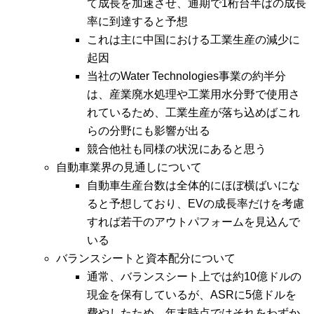
て成長を加速させ、通期で1桁台半ばの成長
率に到達すると予想
これは主に中国における工業生産の減少に
起因
当社のWater Technologies事業の約半分
は、産業廃水処理や工業用水分野で使用さ
れているため、工業生産が落ち込めばこれ
らの分野にも影響が出る
競合他社も同様の状況にあると思う
自動車業界の見通しについて
自動車生産台数は全体的にほぼ横ばいにな
ると予想しており、EVの成長率だけを考慮
すれば若干のアウトパフォームを見込んで
いる
バランスシートと資本配分について
通常、バランスシート上では約10億ドルの
現金を保有しているが、ASRに5億ドルを
費やしたため、年末時点ではそれをわずか