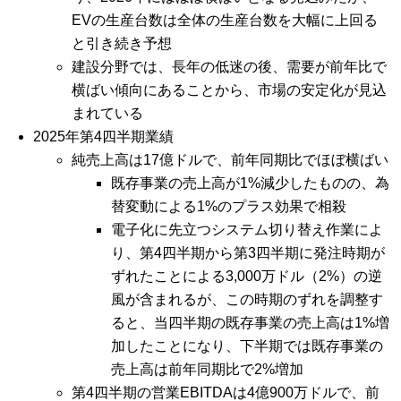
EVの生産台数は全体の生産台数を大幅に上回る
と引き続き予想
建設分野では、長年の低迷の後、需要が前年比で
横ばい傾向にあることから、市場の安定化が見込
まれている
2025年第4四半期業績
純売上高は17億ドルで、前年同期比でほぼ横ばい
既存事業の売上高が1%減少したものの、為
替変動による1%のプラス効果で相殺
電子化に先立つシステム切り替え作業によ
り、第4四半期から第3四半期に発注時期が
ずれたことによる3,000万ドル（2%）の逆
風が含まれるが、この時期のずれを調整す
ると、当四半期の既存事業の売上高は1%増
加したことになり、下半期では既存事業の
売上高は前年同期比で2%増加
第4四半期の営業EBITDAは4億900万ドルで、前