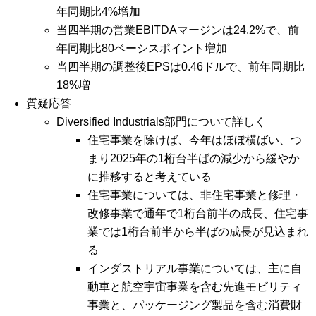
年同期比4%増加
当四半期の営業EBITDAマージンは24.2%で、前
年同期比80ベーシスポイント増加
当四半期の調整後EPSは0.46ドルで、前年同期比
18%増
質疑応答
Diversified Industrials部門について詳しく
住宅事業を除けば、今年はほぼ横ばい、つ
まり2025年の1桁台半ばの減少から緩やか
に推移すると考えている
住宅事業については、非住宅事業と修理・
改修事業で通年で1桁台前半の成長、住宅事
業では1桁台前半から半ばの成長が見込まれ
る
インダストリアル事業については、主に自
動車と航空宇宙事業を含む先進モビリティ
事業と、パッケージング製品を含む消費財