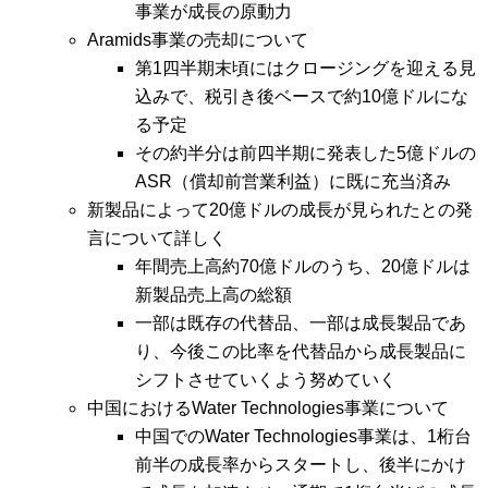
事業が成長の原動力
Aramids事業の売却について
第1四半期末頃にはクロージングを迎える見
込みで、税引き後ベースで約10億ドルにな
る予定
その約半分は前四半期に発表した5億ドルの
ASR（償却前営業利益）に既に充当済み
新製品によって20億ドルの成長が見られたとの発
言について詳しく
年間売上高約70億ドルのうち、20億ドルは
新製品売上高の総額
一部は既存の代替品、一部は成長製品であ
り、今後この比率を代替品から成長製品に
シフトさせていくよう努めていく
中国におけるWater Technologies事業について
中国でのWater Technologies事業は、1桁台
前半の成長率からスタートし、後半にかけ