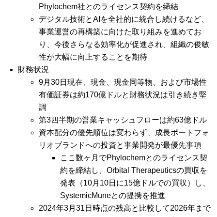
Phylochem社とのライセンス契約を締結
デジタル技術とAIを全社的に統合し続けるなど、
事業運営の再構築に向けた取り組みを進めてお
り、今後さらなる効率化が促進され、組織の俊敏
性が大幅に向上することを期待
財務状況
9月30日現在、現金、現金同等物、および市場性
有価証券は約170億ドルと財務状況は引き続き堅
調
第3四半期の営業キャッシュフローは約63億ドル
資本配分の優先順位は変わらず、成長ポートフォ
リオブランドへの投資と事業開発が最優先事項
ここ数ヶ月でPhylochemとのライセンス契
約を締結し、Orbital Therapeuticsの買収を
発表（10月10日に15億ドルでの買収）し、
SystemicMuneとの提携を推進
2024年3月31日時点の残高と比較して2026年まで