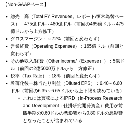
【Non-GAAPベース】
総売上高（Total FY Revenues。レポート/恒常為替ベー
ス）：475億ドル～480億ドル（前回の465億ドル～475
億ドルから上方修正）
グロスマージン：～72%（前回と変わらず）
営業経費（Operating Expenses）：165億ドル（前回と
変わらず）
その他収入/経費（Other Income/（Expense））：5億ド
ル（前回の2億5000万ドルから上方修正）
税率（Tax Rate）：18％（前回と変わらず）
希薄化後一株当たり利益（Diluted EPS）：6.40～6.60
ドル（前回の6.35～6.65ドルから上下限を狭めている）
これには買収によるIPRD（In-Process Research
and Development：仕掛研究開発資産）費用が前
四半期の0.60ドルの悪影響から0.80ドルの悪影響
となったことが含まれている