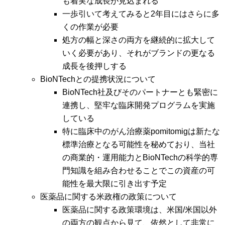
も着実な成長が見込まれる
一歩引いて考えてみると2年目にはさらに多
くの作業が必要
処方の幅と深さの両方を継続的に拡大して
いく必要があり、それがブランドの更なる
成長を後押しする
BioNTechとの提携状況について
BioNTech社及びそのパートナーとも緊密に
連携し、堅牢な臨床開発プログラムを実施
している
特に臨床中のがん治療薬pomitomigは新たな
標準治療となる可能性を秘めており、当社
の商業的・運用能力とBioNTechの科学的専
門知識を組み合わせることでこの資産の可
能性を最大限に引き出す予定
医薬品に関する米政権の政策について
医薬品に関する政策環境は、米国/米国以外
の両方の観点から見て、依然として非常に