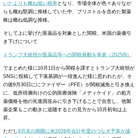
いたよりも概ね低い税率
となり、市場全体が色々ありなが
らも概ね堅調に推移していた中、ブリストルを含めた製薬
株は概ね低調な推移。
そして上に挙げた医薬品を対象とした関税、米国の薬価引
き下げについて
トランプ大統領が医薬品等への関税発動を発表（2025/9）
でまとめた様に10月1日から関税を課すとトランプ大統領が
SNSに投稿して下落基調が一段進んだ様に思われたが、そ
の後9月30日ににファイザー（PFE）が関税減免と引き換え
に、低所得層向けの公的医療保険「メディケイド」の処方
薬価格を他の先進国並みに引き下げることで合意し、他製
薬企業もこの動きに追随するとの見方から10月初旬は上
昇。
ただし
9月末の期限に米2026年会計年度のつなぎ予算が成