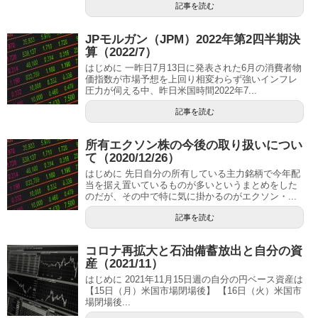
記事を読む
JPモルガン（JPM）2022年第2四半期決
算（2022/7）
はじめに 一昨日7月13日に発表された6月の消費者物
価指数が市場予想を上回り相変わらず強いインフレ
圧力が伺える中、昨日米国時間2022年7...
記事を読む
所有エクソン株の今後の取り扱いについ
て（2020/12/26）
はじめに 先日自分の所有している主力銘柄で今年配
当を据え置いているものが多いというまとめをした
のだが、その中で特に気に掛かるのがエクソン・...
記事を読む
コロナ再拡大と石油備蓄放出と自分の資
産（2021/11）
はじめに 2021年11月15日週の自分の円ベース資産は
【15日（月）米国市場閉場後】 【16日（火）米国市
場閉場後...