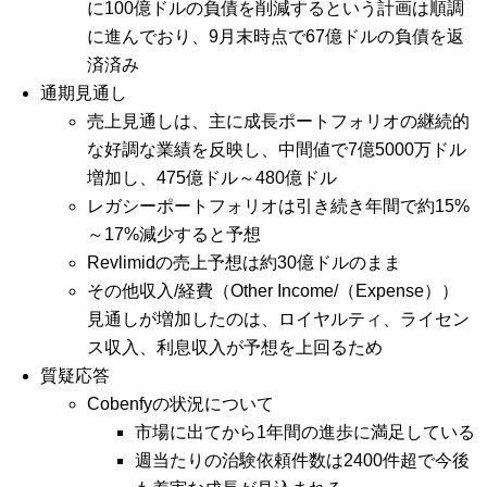
に100億ドルの負債を削減するという計画は順調
に進んでおり、9月末時点で67億ドルの負債を返
済済み
通期見通し
売上見通しは、主に成長ポートフォリオの継続的
な好調な業績を反映し、中間値で7億5000万ドル
増加し、475億ドル～480億ドル
レガシーポートフォリオは引き続き年間で約15%
～17%減少すると予想
Revlimidの売上予想は約30億ドルのまま
その他収入/経費（Other Income/（Expense））
見通しが増加したのは、ロイヤルティ、ライセン
ス収入、利息収入が予想を上回るため
質疑応答
Cobenfyの状況について
市場に出てから1年間の進歩に満足している
週当たりの治験依頼件数は2400件超で今後