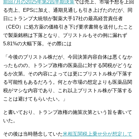
前回7月の2025年第2四半期決算
では売上、市場予想を上回
る売上、EPSに加え、通期見通しも引き上げたのだが、同
日にトランプ大統領が製薬大手17社の最高経営責任者
（CEO）に処方薬の価格引き下げ要求書簡を送付したこと
で製薬銘柄は下落となり、ブリストルもその例に漏れず
5.81%の大幅下落。その際には
「今後のブリストル株だが、今回決算内容自体は悪くなか
ったものの、トランプ政権の医薬品に対する関税がどうな
るか次第。その内容によっては更にブリストル株が下落す
る可能性もあるだろう。何とか市場の想定よりも医薬品関
税がマシな内容であり、これ以上ブリストル株が下落する
ことは避けてもらいたい。」
と書いており、トランプ政権の施策次第という旨を書いて
いた。
その後は当時懸念していた
米相互関税上乗せ分が想定して