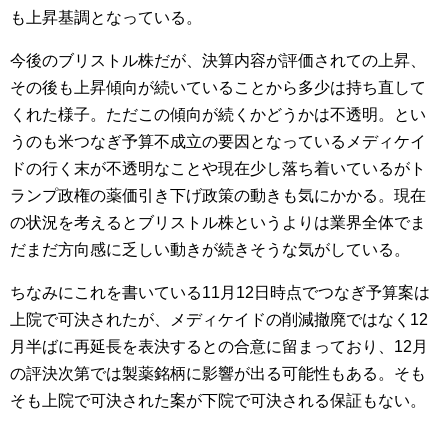
も上昇基調となっている。
今後のブリストル株だが、決算内容が評価されての上昇、
その後も上昇傾向が続いていることから多少は持ち直して
くれた様子。ただこの傾向が続くかどうかは不透明。とい
うのも米つなぎ予算不成立の要因となっているメディケイ
ドの行く末が不透明なことや現在少し落ち着いているがト
ランプ政権の薬価引き下げ政策の動きも気にかかる。現在
の状況を考えるとブリストル株というよりは業界全体でま
だまだ方向感に乏しい動きが続きそうな気がしている。
ちなみにこれを書いている11月12日時点でつなぎ予算案は
上院で可決されたが、メディケイドの削減撤廃ではなく12
月半ばに再延長を表決するとの合意に留まっており、12月
の評決次第では製薬銘柄に影響が出る可能性もある。そも
そも上院で可決された案が下院で可決される保証もない。