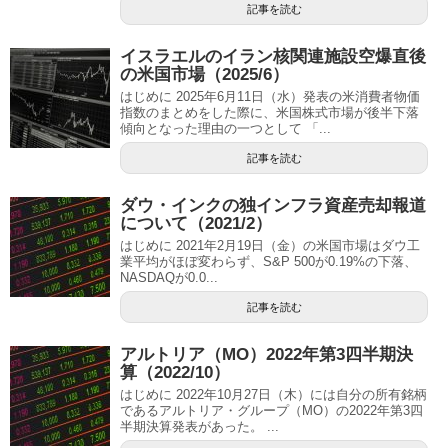
記事を読む
イスラエルのイラン核関連施設空爆直後
の米国市場（2025/6）
はじめに 2025年6月11日（水）発表の米消費者物価
指数のまとめをした際に、米国株式市場が後半下落
傾向となった理由の一つとして 「...
記事を読む
ダウ・インクの独インフラ資産売却報道
について（2021/2）
はじめに 2021年2月19日（金）の米国市場はダウ工
業平均がほぼ変わらず、S&P 500が0.19%の下落、
NASDAQが0.0...
記事を読む
アルトリア（MO）2022年第3四半期決
算（2022/10）
はじめに 2022年10月27日（木）には自分の所有銘柄
であるアルトリア・グループ（MO）の2022年第3四
半期決算発表があった。 ...