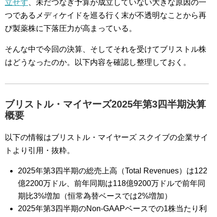
立せず
、未だつなぎ予算が成立していない大きな原因の一
つであるメディケイドを巡る行く末が不透明なことから再
び製薬株に下落圧力が高まっている。
そんな中で今回の決算、そしてそれを受けてブリストル株
はどうなったのか。以下内容を確認し整理しておく。
ブリストル・マイヤーズ2025年第3四半期決算
概要
以下の情報はブリストル・マイヤーズ スクイブの企業サイ
トより引用・抜粋。
2025年第3四半期の総売上高（Total Revenues）は122
億2200万ドル、前年同期は118億9200万ドルで前年同
期比3%増加（恒常為替ベースでは2%増加）
2025年第3四半期のNon-GAAPベースでの1株当たり利