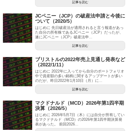
記事を読む
JCペニー（JCP）の破産法申請と今後に
ついて（2020/5）
はじめに 先日破産法が適用されると言う報道があっ
た自分の所有株であるJCペニー（JCP）だったが、
遂にJCペニー（JCP）破産法申...
記事を読む
ブリストルの2022年売上見通し発表など
（2022/1/11）
はじめに 2022年に入ってから自分のポートフォリオ
中で資産額の多い銘柄に関するアップデートが多い
のだが、昨日2022年1月10日（月）に...
記事を読む
マクドナルド（MCD）2026年第1四半期
決算（2026/5）
はじめに 2026年5月7日（木）には自分が所有してい
るマクドナルド（MCD）の2026年第1四半期決算発
表があった。 前回2026...