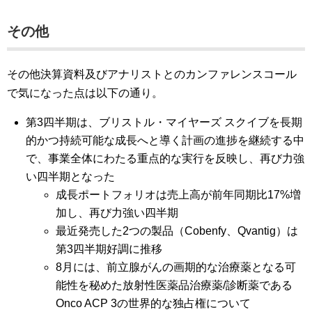
その他
その他決算資料及びアナリストとのカンファレンスコール
で気になった点は以下の通り。
第3四半期は、ブリストル・マイヤーズ スクイブを長期
的かつ持続可能な成長へと導く計画の進捗を継続する中
で、事業全体にわたる重点的な実行を反映し、再び力強
い四半期となった
成長ポートフォリオは売上高が前年同期比17%増
加し、再び力強い四半期
最近発売した2つの製品（Cobenfy、Qvantig）は
第3四半期好調に推移
8月には、前立腺がんの画期的な治療薬となる可
能性を秘めた放射性医薬品治療薬/診断薬である
Onco ACP 3の世界的な独占権について