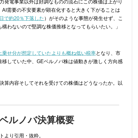
風力発電事業以外は好調なものの流石にこの株価は上がり
AI需要の不安要素が顕在化すると大きく下がることは
1日で約20％下落した
）がそのような事態が発生せず、こ
も構わないので堅調な株価推移となってもらいたい。」
上乗せ分が想定していたよりも概ね低い税率
となり、市
推移していた中、GEベルノバ株は値動きが激しく方向感
の決算内容そしてそれを受けての株価はどうなったか。以
GEベルノバ決算概要
イトより引用・抜粋。