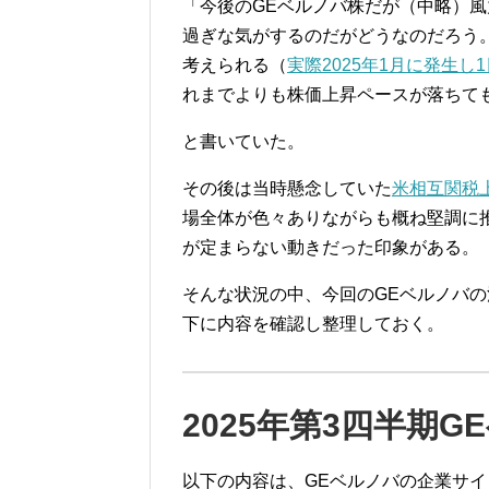
「今後のGEベルノバ株だが（中略）
過ぎな気がするのだがどうなのだろう。
考えられる（
実際2025年1月に発生し
れまでよりも株価上昇ペースが落ちて
と書いていた。
その後は当時懸念していた
米相互関税
場全体が色々ありながらも概ね堅調に
が定まらない動きだった印象がある。
そんな状況の中、今回のGEベルノバ
下に内容を確認し整理しておく。
2025年第3四半期
以下の内容は、GEベルノバの企業サ