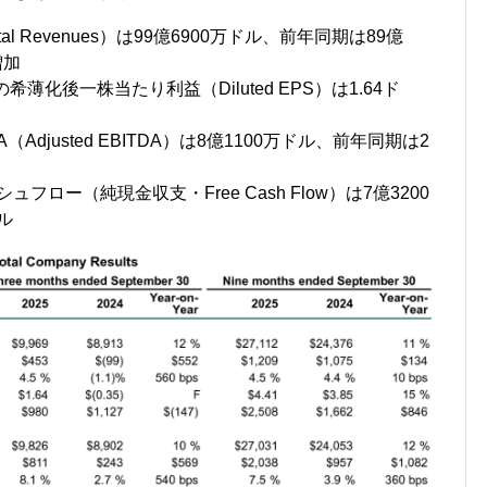
l Revenues）は99億6900万ドル、前年同期は89億
増加
希薄化後一株当たり利益（Diluted EPS）は1.64ド
（Adjusted EBITDA）は8億1100万ドル、前年同期は2
フロー（純現金収支・Free Cash Flow）は7億3200
ル