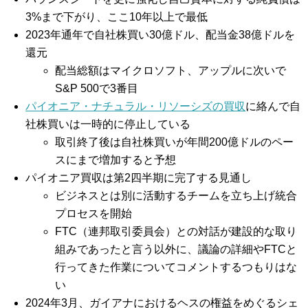
3%まで下がり、ここ10年以上で最低
2023年通年で自社株買い30億ドル、配当金38億ドルを
還元
配当総額はマイクロソフト、アップルに次いで
S&P 500で3番目
パイオニア・ナチュラル・リソーシズの買収
に絡んで自
社株買いは一時的に停止している
取引終了後は自社株買いが年間200億ドルのペー
スにまで増加すると予想
パイオニア買収は第2四半期に完了する見通し
ビジネスとは別に活動するチームを立ち上げ統合
プロセスを開始
FTC（連邦取引委員会）との対話が建設的な取り
組みであったと言う以外に、議論の詳細やFTCと
行ってきた作業についてコメントするつもりはな
い
2024年3月、ガイアナにおけるヘスの権益をめぐるシェ