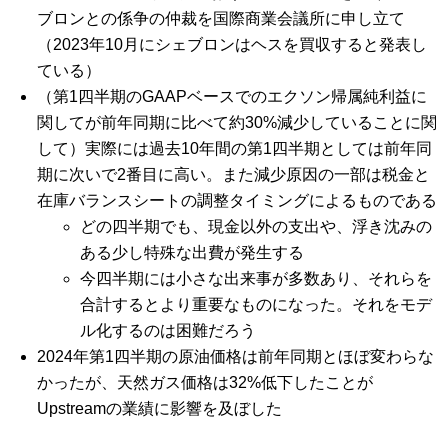
ブロンとの係争の仲裁を国際商業会議所に申し立て
（2023年10月にシェブロンはヘスを買収すると発表し
ている）
（第1四半期のGAAPベースでのエクソン帰属純利益に
関してが前年同期に比べて約30%減少していることに関
して）実際には過去10年間の第1四半期としては前年同
期に次いで2番目に高い。また減少原因の一部は税金と
在庫バランスシートの調整タイミングによるものである
どの四半期でも、現金以外の支出や、浮き沈みの
ある少し特殊な出費が発生する
今四半期には小さな出来事が多数あり、それらを
合計するとより重要なものになった。それをモデ
ル化するのは困難だろう
2024年第1四半期の原油価格は前年同期とほぼ変わらな
かったが、天然ガス価格は32%低下したことが
Upstreamの業績に影響を及ぼした