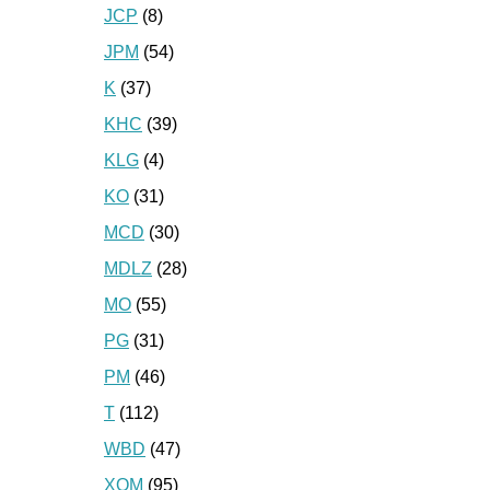
JCP
(8)
JPM
(54)
K
(37)
KHC
(39)
KLG
(4)
KO
(31)
MCD
(30)
MDLZ
(28)
MO
(55)
PG
(31)
PM
(46)
T
(112)
WBD
(47)
XOM
(95)