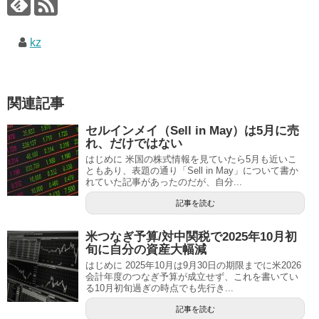
kz
関連記事
セルインメイ（Sell in May）は5月に売
れ、だけではない
はじめに 米国の株式情報を見ていたら5月も近いこ
ともあり、表題の通り「Sell in May」について書か
れていた記事があったのだが、自分...
記事を読む
米つなぎ予算/対中関税で2025年10月初
旬に自分の資産大幅減
はじめに 2025年10月は9月30日の期限までに米2026
会計年度のつなぎ予算が成立せず、これを書いてい
る10月初旬過ぎの時点でも先行き...
記事を読む