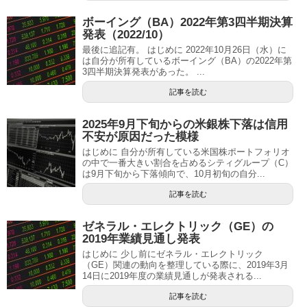
ボーイング（BA）2022年第3四半期決算
発表（2022/10）
最後に追記有。 はじめに 2022年10月26日（水）に
は自分が所有しているボーイング（BA）の2022年第
3四半期決算発表があった。 ...
記事を読む
2025年9月下旬からの米銀株下落は信用
不安が原因だった模様
はじめに 自分が所有している米国株ポートフォリオ
の中で一番大きい割合を占めるシティグループ（C）
は9月下旬から下落傾向で、10月初旬の自分...
記事を読む
ゼネラル・エレクトリック（GE）の
2019年業績見通し発表
はじめに 少し前にゼネラル・エレクトリック
（GE）関連の動向を整理している際に、2019年3月
14日に2019年度の業績見通しが発表される...
記事を読む