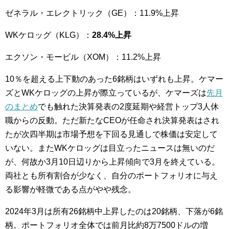
ゼネラル・エレクトリック（GE）：11.9%上昇
WKケロッグ（KLG）：
28.4%上昇
エクソン・モービル（XOM）：11.2%上昇
10％を超える上下動のあった6銘柄はいずれも上昇。ケマー
ズとWKケロッグの上昇が際立っているが、ケマーズは
先月
のまとめ
でも触れた決算発表の2度延期や経営トップ3人休
職からの反動。ただ新たなCEOが任命され決算発表はされ
たが次四半期は市場予想を下回る見通しで株価は安定して
いない。またWKケロッグは目立ったニュースは無いのだ
が、何故か3月10日辺りから上昇傾向で3月を終えている。
両社とも所有割合が少なく、自分のポートフォリオに与え
る影響が軽微である点がやや残念。
2024年3月は所有26銘柄中上昇したのは20銘柄、下落が6銘
柄。ポートフォリオ全体では前月比約8万7500ドルの増