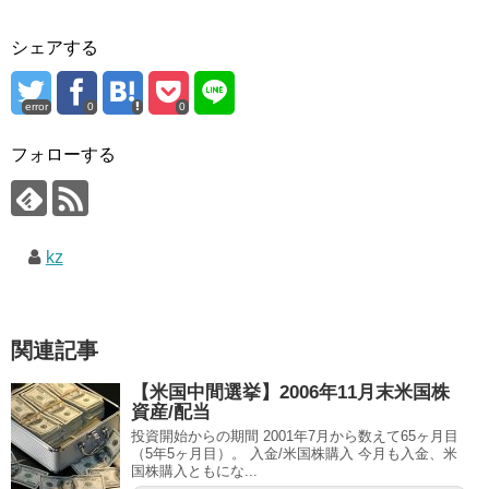
シェアする
error
0
0
フォローする
kz
関連記事
【米国中間選挙】2006年11月末米国株
資産/配当
投資開始からの期間 2001年7月から数えて65ヶ月目
（5年5ヶ月目）。 入金/米国株購入 今月も入金、米
国株購入ともにな...