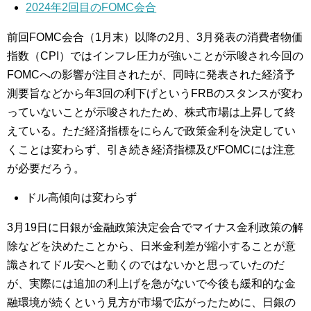
2024年2回目のFOMC会合
前回FOMC会合（1月末）以降の2月、3月発表の消費者物価
指数（CPI）ではインフレ圧力が強いことが示唆され今回の
FOMCへの影響が注目されたが、同時に発表された経済予
測要旨などから年3回の利下げというFRBのスタンスが変わ
っていないことが示唆されたため、株式市場は上昇して終
えている。ただ経済指標をにらんで政策金利を決定してい
くことは変わらず、引き続き経済指標及びFOMCには注意
が必要だろう。
ドル高傾向は変わらず
3月19日に日銀が金融政策決定会合でマイナス金利政策の解
除などを決めたことから、日米金利差が縮小することが意
識されてドル安へと動くのではないかと思っていたのだ
が、実際には追加の利上げを急がないで今後も緩和的な金
融環境が続くという見方が市場で広がったために、日銀の