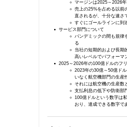
マージンは2025～202
売上の25%を占める以
直されるが、十分な速さ
すぐにゴールラインに到
サービス部門について
パンデミックの間も規律
る
当社の短期的および長期
高いレベルでパフォーマ
2025～2026年の100億ドル
2023年の30億～50億
いなく航空機部門の生産
それには航空機の生産数
支払利息の低下や防衛部
100億ドルという数字
おり、達成できる数字で