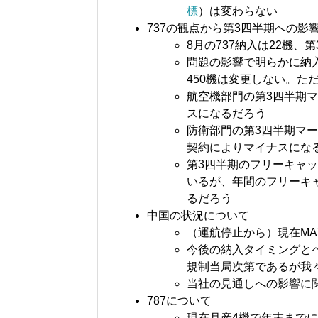
標
）は変わらない
737の観点から第3四半期への影
8月の737納入は22機、
問題の影響で明らかに納入
450機は変更しない。た
航空機部門の第3四半期
スになるだろう
防衛部門の第3四半期マ
契約によりマイナスにな
第3四半期のフリーキャ
いるが、年間のフリーキャ
るだろう
中国の状況について
（運航停止から）現在MA
今後の納入タイミングと
規制当局次第であるが我
当社の見通しへの影響に
787について
現在月産4機で年末までに