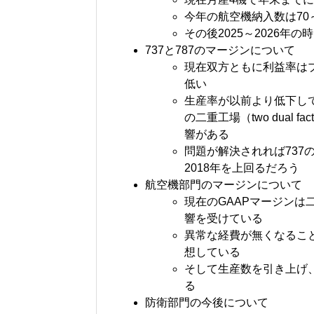
今年の航空機納入数は70
その後2025～2026年
737と787のマージンについて
現在双方ともに利益率はプ
低い
生産率が以前より低下して
の二重工場（two dual
響がある
問題が解決されれば737の
2018年を上回るだろう
航空機部門のマージンについて
現在のGAAPマージン
響を受けている
異常な経費が無くなるこ
想している
そして生産数を引き上げ
る
防衛部門の今後について