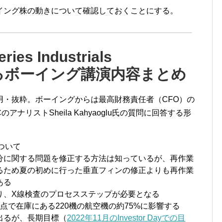
イング株の動きについて確認しておくことにする。
es Industrials
おけるボーイング講演内容まとめ
用・抜粋。ボーイングからは最高財務責任者（CFO）の
es LLCのアナリストSheila Kahyaoglu氏の質問に回答する形
ついて
分に関する問題を修正する方法は知っているが、再作業
るため夏の初めに行った垂直フィンの修正よりも再作業
ある
り、X線検査のプロセスステップが必要となる
点で在庫にある220機の航空機の約75%に影響する
出るが、長期目標（
2022年11月のInvestor Dayでの目