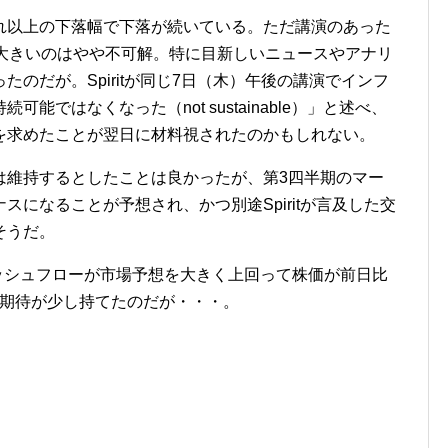
がそれ以上の下落幅で下落が続いている。ただ講演のあった
が大きいのはやや不可解。特に目新しいニュースやアナリ
のだが。Spiritが同じ7日（木）午後の講演でインフ
ではなくなった（not sustainable）」と述べ、
を求めたことが翌日に材料視されたのかもしれない。
は維持するとしたことは良かったが、第3四半期のマー
になることが予想され、かつ別途Spiritが言及した交
そうだ。
ッシュフローが市場予想を大きく上回って株価が前日比
後に期待が少し持てたのだが・・・。