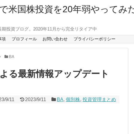
で米国株投資を20年弱やってみ
長期投資ブログ。2020年11月から完全リタイア中
事項
プロフィール
お問い合わせ
プライバシーポリシー
BA
による最新情報アップデート
23/9/11
2023/9/11
BA
,
個別株
,
投資管理まとめ