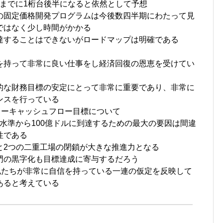
6年までに1桁台後半になると依然として予想
前の固定価格開発プログラムは今後数四半期にわたって見
ではなく少し時間がかかる
達することはできないがロードマップは明確である
を持って非常に良い仕事をし経済回復の恩恵を受けてい
的な財務目標の安定にとって非常に重要であり、非常に
ンスを行っている
のフリーキャッシュフロー目標について
ドル水準から100億ドルに到達するための最大の要因は間違
性である
と2つの二重工場の閉鎖が大きな推進力となる
門の黒字化も目標達成に寄与するだろう
は私たちが非常に自信を持っている一連の仮定を反映して
あると考えている