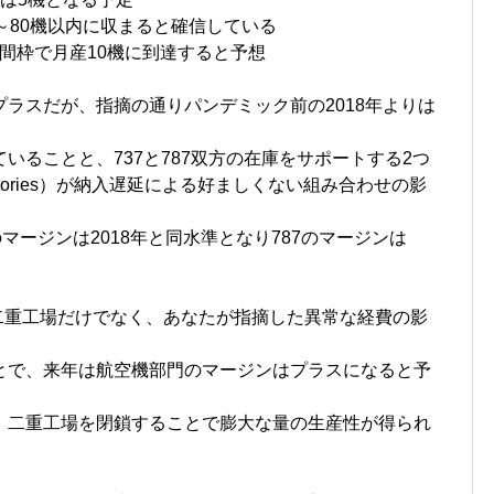
～80機以内に収まると確信している
の時間枠で月産10機に到達すると予想
ラスだが、指摘の通りパンデミック前の2018年よりは
いることと、737と787双方の在庫をサポートする2つ
 factories）が納入遅延による好ましくない組み合わせの影
マージンは2018年と同水準となり787のマージンは
は二重工場だけでなく、あなたが指摘した異常な経費の影
とで、来年は航空機部門のマージンはプラスになると予
、二重工場を閉鎖することで膨大な量の生産性が得られ