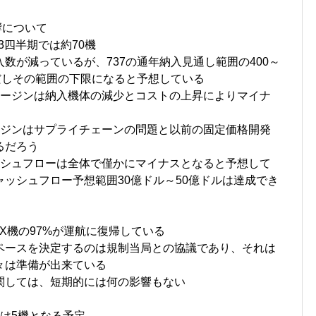
響について
第3四半期では約70機
数が減っているが、737の通年納入見通し範囲の400～
だしその範囲の下限になると予想している
マージンは納入機体の減少とコストの上昇によりマイナ
ージンはサプライチェーンの問題と以前の固定価格開発
るだろう
ッシュフローは全体で僅かにマイナスとなると予想して
ッシュフロー予想範囲30億ドル～50億ドルは達成でき
X機の97%が運航に復帰している
ペースを決定するのは規制当局との協議であり、それは
々は準備が出来ている
関しては、短期的には何の影響もない
は5機となる予定