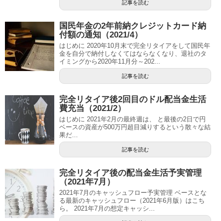
記事を読む
国民年金の2年前納クレジットカード納
付額の通知（2021/4）
はじめに 2020年10月末で完全リタイアをして国民年
金を自分で納付しなくてはならなくなり、退社のタ
イミングから2020年11月分～202...
記事を読む
完全リタイア後2回目のドル配当金生活
費充当（2021/2）
はじめに 2021年2月の最終週は、 と最後の2日で円
ベースの資産が500万円超目減りするという散々な結
果だ...
記事を読む
完全リタイア後の配当金生活予実管理
（2021年7月）
2021年7月のキャッシュフロー予実管理 ベースとな
る最新のキャッシュフロー（2021年6月版）はこち
ら。 2021年7月の想定キャッシ...