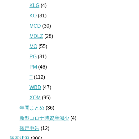
KLG
(4)
KO
(31)
MCD
(30)
MDLZ
(28)
MO
(55)
PG
(31)
PM
(46)
T
(112)
WBD
(47)
XOM
(95)
年間まとめ
(36)
新型コロナ時資産減少
(4)
確定申告
(12)
資産状況
(306)