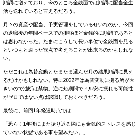
順調に増えており、今のところ金銭面では順調に配当金生
活を送れていると言えるだろう。
月々の資産や配当、予実管理をしているせいなのか、今回
の退職後の年間ベースでの推移ほど金銭的に順調であると
は思わなかった。たまにこうして長い単位で金銭面を見る
といつもと違った観点で考えることが出来るのかもしれな
い。
ただこれは為替変動とたまたま選んだ月の結果順調に見え
るだけかもしれない。特に2022年は為替変動に拠る所が大
きいので油断は禁物。逆に短期間でドル安に振れる可能性
がゼロではない点は認識しておくべきだろう。
最後に、前回1年経過時点では
「恐らく1年後にまた振り返る際にも金銭的ストレスを感じ
ていない状態である事を望みたい。」