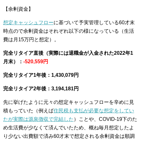
【余剰資金】
想定キャッシュフロー
に基づいて予実管理している60才末
時点ので余剰資金はそれぞれ以下の様になっている（生活
費は月15万円と想定）。
完全リタイア直後（実際には退職金が入金された2022年1
月末）：
-520,559円
完全リタイア1年後：
1,430,079円
完全リタイア2年後：3,194,181円
先に挙げたように元々の想定キャッシュフローを辛めに見
積もっていた（例えば
住民税も支払が必要な想定をしてい
たが実際は源泉徴収で完結した
）ことや、COVID-19下のた
め生活費が少なくて済んでいたため、概ね毎月想定したよ
り少ない出費額で済み60才末で想定される余剰資金は順調