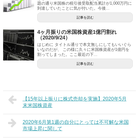
題の通り米国株の税引後受取配当累計が1,000万円に
到達していたことに気が付いた。今後...
記事を読む
4ヶ月振りの米国株資産1億円割れ
（2020/9/24）
はじめに タイトル通りで本文無しにしてもいいぐら
いなのだが、 この様に久々に米国株資産が1億円を
割ってしまった。ここ最近の下...
記事を読む
【15年以上振りに株式売却を実施】2020年5月
末米国株資産
2020年6月第1週の自分にとっては不可解な米国
市場上昇に関して