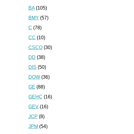
BA
(105)
BMY
(57)
C
(78)
CC
(10)
CSCO
(30)
DD
(38)
DIS
(50)
DOW
(36)
GE
(88)
GEHC
(16)
GEV
(16)
JCP
(8)
JPM
(54)