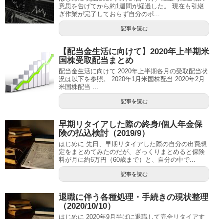
意思を告げてから約1週間が経過した。 現在も引継
ぎ作業が完了しておらず自分のポ...
記事を読む
【配当金生活に向けて】2020年上半期米
国株受取配当まとめ
配当金生活に向けて 2020年上半期各月の受取配当状
況は以下を参照。 2020年1月米国株配当 2020年2月
米国株配当 ...
記事を読む
早期リタイアした際の終身/個人年金保
険の払込検討（2019/9）
はじめに 先日、早期リタイアした際の自分の出費想
定をまとめてみたのだが、ざっくりまとめると保険
料が月に約6万円（60歳まで）と、自分の中で...
記事を読む
退職に伴う各種処理・手続きの現状整理
（2020/10/10）
はじめに 2020年9月半ばに退職して完全リタイアす