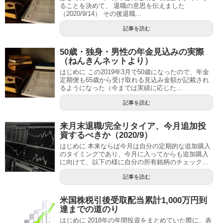
ることを決めて、 退職の意思を伝えました
（2020/9/14） その後退職...
記事を読む
50歳・独身・男性の年金見込みの実際
（ねんきんネットより）
はじめに この2019年3月で50歳になったので、年金
定期便も65歳から受け取れる見込み金額が記載され
るようになった（今までは実績に応じた...
記事を読む
来月末退職/完全リタイア、今月追加投
資するべきか（2020/9）
はじめに 本来ならば今月は自分の定期的な追加購入
のタイミングであり、今月に入ってからも追加購入
に向けて、以下の様に自分の所有銘柄のチェック...
記事を読む
米国株税引後受取配当累計1,000万円到
達までの道のり
はじめに 2018年の年間投資をまとめていた際に、表