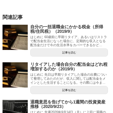
関連記事
自分の一括退職金にかかる税金（所得
税/住民税）（2019/9）
はじめに 60歳前に早期リタイア、あるいはリストラ
で配当金生活になった場合に、定期的な収入となる
配当金だけで今の生活水準をカバーできるかど...
記事を読む
リタイアした場合自分の配当金はどれ程
増加するのか（2019/9）
はじめに 先日は早期リタイアした場合の出費につい
て整理してみたのだが、収入に関しては配当金をメ
インとした生活することになる。その際には今ま...
記事を読む
退職意思を告げてから1週間の投資資産
推移（2020/9/23）
はじめに 先週2020年9月14日（月）に上司に退職の