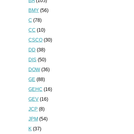
BA
(105)
BMY
(56)
C
(78)
CC
(10)
CSCO
(30)
DD
(38)
DIS
(50)
DOW
(36)
GE
(88)
GEHC
(16)
GEV
(16)
JCP
(8)
JPM
(54)
K
(37)