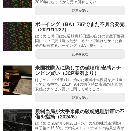
2019年になってから元々所有してい...
記事を読む
ボーイング（BA）787でまた不具合発覚
（2021/11/22）
はじめに 昨日は先週11月15日週の自分の資産下落要
因について振り返ったが、その中で触れなかった自
分の所有するボーイング（BA）株が ...
記事を読む
米国株購入に際しての値頃/割安感とナ
ンピン買い（JCP実例より）
はじめに 2001年7月に始めた米国株式投資を振り返
っている中で、2013年9月の購入時に表題の値頃/割
安感とナンピン買いに関して考えると...
記事を読む
規制当局が大手米銀の破綻処理計画の不
備を指摘（2024/6）
はじめに 2024年6月26日（水）の米国株式市場取引
終了後の16:30には米銀ストレステストの結果公表が