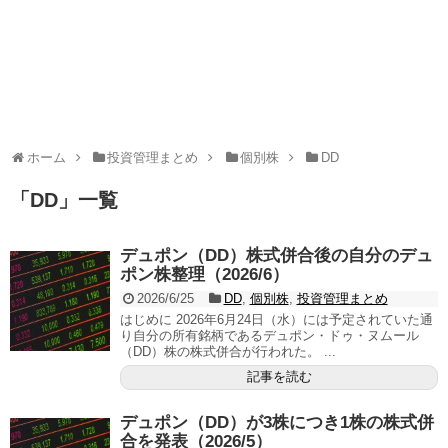
ホーム
投資管理まとめ
個別株
DD
「
DD
」
一覧
デュポン（DD）株式併合後の自分のデュ
ポン株整理（2026/6）
2026/6/25
DD
,
個別株
,
投資管理まとめ
はじめに 2026年6月24日（水）には予定されていた通
り自分の所有銘柄であるデュポン・ドゥ・ヌムール
（DD）株の株式併合が行われた。 ...
記事を読む
デュポン（DD）が3株につき1株の株式併
合を発表（2026/5）