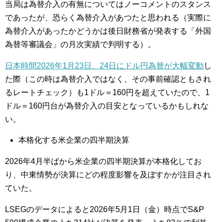
当局は為替介入の有無についてはノーコメントのスタンス
であったが、恐らく為替介入があつたと思われる（実際に
為替介入があったかどうかは後日財務省が発表する「外国
為替等審議会」の月次実績で判明する）。
日本時間2026年1月23日、24日にドル円為替が大幅変動
し
た際（この時は為替介入ではなく、その事前確認ともされ
るレートチェック）も1ドル＝160円を超えていたので、1
ドル＝160円台が為替介入の目安となっているかもしれな
い。
本格化する米企業の四半期決算
2026年4月半ばから米企業の四半期決算が本格化してお
り、中東情勢が決算にどの程度影響を及ぼすかが注目され
ていた。
LSEGのデータによると2026年5月1日（金）時点でS&P