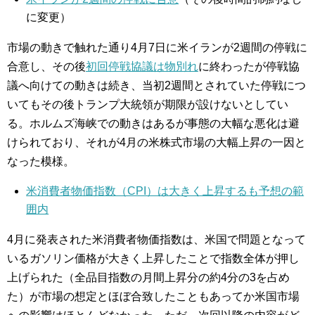
に変更）
市場の動きで触れた通り4月7日に米イランが2週間の停戦に
合意し、その後
初回停戦協議は物別れ
に終わったが停戦協
議へ向けての動きは続き、当初2週間とされていた停戦につ
いてもその後トランプ大統領が期限が設けないとしてい
る。ホルムズ海峡での動きはあるが事態の大幅な悪化は避
けられており、それが4月の米株式市場の大幅上昇の一因と
なった模様。
米消費者物価指数（CPI）は大きく上昇するも予想の範
囲内
4月に発表された米消費者物価指数は、米国で問題となって
いるガソリン価格が大きく上昇したことで指数全体が押し
上げられた（全品目指数の月間上昇分の約4分の3を占め
た）が市場の想定とほぼ合致したこともあってか米国市場