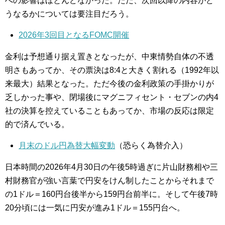
への影響はほとんどなかった。ただ、次回以降の内容がど
うなるかについては要注目だろう。
2026年3回目となるFOMC開催
金利は予想通り据え置きとなったが、中東情勢自体の不透
明さもあってか、その票決は8:4と大きく割れる（1992年以
来最大）結果となった。ただ今後の金利政策の手掛かりが
乏しかった事や、閉場後にマグニフィセント・セブンの内4
社の決算を控えていることもあってか、市場の反応は限定
的で済んでいる。
月末のドル円為替大幅変動
（恐らく為替介入）
日本時間の2026年4月30日の午後5時過ぎに片山財務相や三
村財務官が強い言葉で円安をけん制したことからそれまで
の1ドル＝160円台後半から159円台前半に。そして午後7時
20分頃には一気に円安が進み1ドル＝155円台へ。