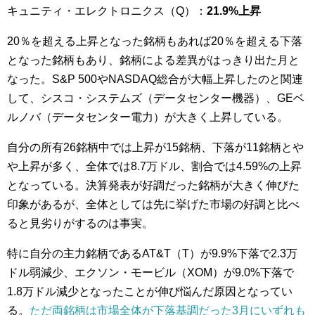
キュニティ・エレクトロニクス（Q）：
21.9%上昇
20％を超える上昇となった銘柄もあれば20％を超える下落
となった銘柄もあり、銘柄による差異がはっきり出た月と
なった。S&P 500やNASDAQ総合が大幅上昇したのと関連
して、シスコ・システムズ（データセンター機器）、GEベ
ルノバ（データセンター電力）が大きく上昇している。
自分の
所有26銘柄中では上昇が15銘柄、下落が11銘柄とや
や上昇が多く、全体では8.7万ドル、割合では4.59%の上昇
となっている。決算発表が好調だった銘柄が大きく伸びた
印象があるが、全体としては先に挙げた市場の好調と比べ
ると見劣りがするのは事実。
特に自分の主力銘柄であるAT&T（T）が9.9%下落で2.3万
ドル弱減少、エクソン・モービル（XOM）が9.0%下落で
1.8万ドル減少となったことが伸び悩んだ原因となってい
る。
ただ両銘柄は市場全体が下落基調だった3月にいずれも