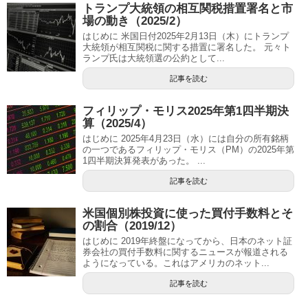
トランプ大統領の相互関税措置署名と市
場の動き（2025/2）
はじめに 米国日付2025年2月13日（木）にトランプ
大統領が相互関税に関する措置に署名した。 元々ト
ランプ氏は大統領選の公約として...
記事を読む
フィリップ・モリス2025年第1四半期決
算（2025/4）
はじめに 2025年4月23日（水）には自分の所有銘柄
の一つであるフィリップ・モリス（PM）の2025年第
1四半期決算発表があった。 ...
記事を読む
米国個別株投資に使った買付手数料とそ
の割合（2019/12）
はじめに 2019年終盤になってから、日本のネット証
券会社の買付手数料に関するニュースが報道される
ようになっている。これはアメリカのネット...
記事を読む