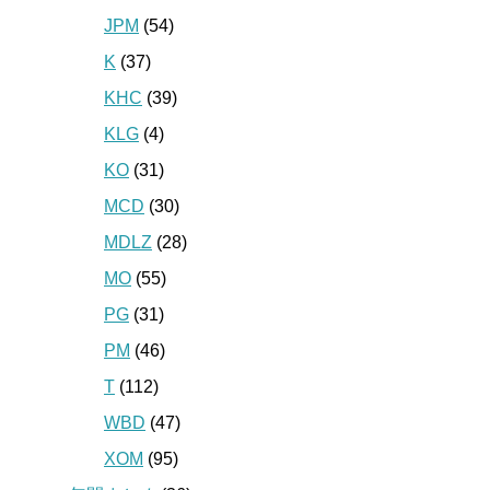
JPM
(54)
K
(37)
KHC
(39)
KLG
(4)
KO
(31)
MCD
(30)
MDLZ
(28)
MO
(55)
PG
(31)
PM
(46)
T
(112)
WBD
(47)
XOM
(95)