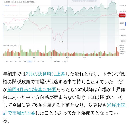
年初来では
2月の決算時に上昇
した流れとなり、トランプ政
権の関税政策で市場が低迷する中で持ちこたえていた。だ
が
前回4月末の決算も好調
だったものの以降は市場が上昇傾
向にあった中で方向感が定まらない動きでほぼ横ばい。そ
して今回決算で6％を超える下落となり、決算後も
米雇用統
計で市場が下落
したこともあってか下落傾向となってい
る。