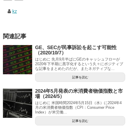
kz
関連記事
GE、SECが民事訴訟を起こす可能性
（2020/10/7）
はじめに 先月9月半ばにGEのキャッシュフローが
2020年下半期に黒字化するという久々にポジティブ
な記事をまとめたのだが、またネガティブな...
記事を読む
2024年5月発表の米消費者物価指数と市
場（2024/5）
はじめに 米国時間2024年5月15日（水）に2024年4
月の米消費者物価指数（CPI：Consumer Price
Index）が米労働...
記事を読む