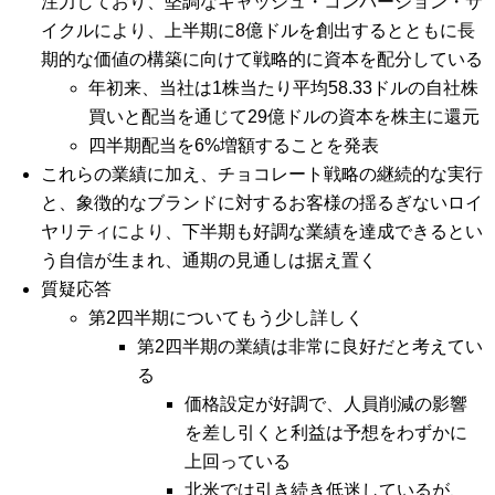
注力しており、堅調なキャッシュ・コンバージョン・サ
イクルにより、上半期に8億ドルを創出するとともに長
期的な価値の構築に向けて戦略的に資本を配分している
年初来、当社は1株当たり平均58.33ドルの自社株
買いと配当を通じて29億ドルの資本を株主に還元
四半期配当を6%増額することを発表
これらの業績に加え、チョコレート戦略の継続的な実行
と、象徴的なブランドに対するお客様の揺るぎないロイ
ヤリティにより、下半期も好調な業績を達成できるとい
う自信が生まれ、通期の見通しは据え置く
質疑応答
第2四半期についてもう少し詳しく
第2四半期の業績は非常に良好だと考えてい
る
価格設定が好調で、人員削減の影響
を差し引くと利益は予想をわずかに
上回っている
北米では引き続き低迷しているが、