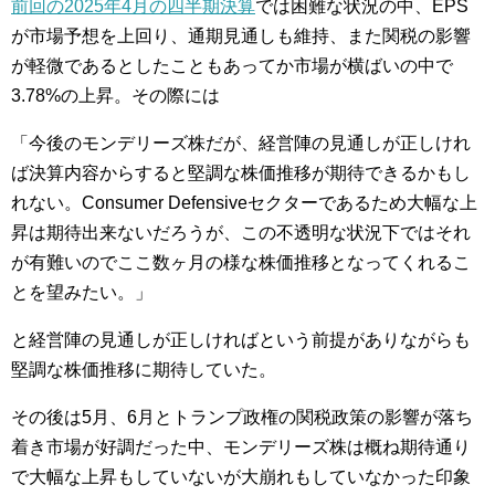
前回の2025年4月の四半期決算
では困難な状況の中、EPS
が市場予想を上回り、通期見通しも維持、また関税の影響
が軽微であるとしたこともあってか市場が横ばいの中で
3.78%の上昇。その際には
「今後のモンデリーズ株だが、経営陣の見通しが正しけれ
ば決算内容からすると堅調な株価推移が期待できるかもし
れない。Consumer Defensiveセクターであるため大幅な上
昇は期待出来ないだろうが、この不透明な状況下ではそれ
が有難いのでここ数ヶ月の様な株価推移となってくれるこ
とを望みたい。」
と経営陣の見通しが正しければという前提がありながらも
堅調な株価推移に期待していた。
その後は5月、6月とトランプ政権の関税政策の影響が落ち
着き市場が好調だった中、モンデリーズ株は概ね期待通り
で大幅な上昇もしていないが大崩れもしていなかった印象