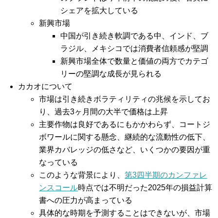
シェアを拡大​​している
新興市場
中国が引き続き軟調である中、インド、ブ
ラジル、メキシコでは消費者信頼感が堅調
新興市場全体で数量と価値の両方でカテゴ
リーの堅調な成長が見られる
カカオについて
市場は引き続きボラティリティの兆候を示してお
り、過去3ヶ月間の大半で価格は上昇
主要作物は良好であるにもかかわらず、コートジ
ボワールに関する懸念、継続的な流動性の低下、
業界カバレッジの低さなど、いくつかの要因が重
なっている
このような背景により、
第3四半期のカンファレ
ンスコール
時点では不明だった2025年の損益計算
書への圧力が高まっている
具体的な時期を予測することはできないが、市場