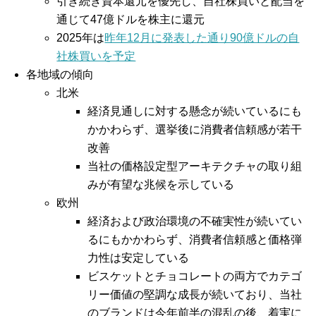
引き続き資本還元を優先し、自社株買いと配当を
通じて47億ドルを株主に還元
2025年は
昨年12月に発表した通り90億ドルの自
社株買いを予定
各地域の傾向
北米
経済見通しに対する懸念が続いているにも
かかわらず、選挙後に消費者信頼感が若干
改善
当社の価格設定型アーキテクチャの取り組
みが有望な兆候を示している
欧州
経済および政治環境の不確実性が続いてい
るにもかかわらず、消費者信頼感と価格弾
力性は安定している
ビスケットとチョコレートの両方でカテゴ
リー価値の堅調な成長が続いており、当社
のブランドは今年前半の混乱の後、着実に