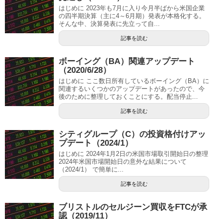
はじめに 2023年も7月に入り今月半ばから米国企業
の四半期決算（主に4～6月期）発表が本格化する。
そんな中、決算発表に先立って自...
記事を読む
ボーイング（BA）関連アップデート
（2020/6/28）
はじめに ここ数日所有しているボーイング（BA）に
関連するいくつかのアップデートがあったので、今
後のために整理しておくことにする。配当停止...
記事を読む
シティグループ（C）の投資格付けアッ
プデート（2024/1）
はじめに 2024年1月2日の米国市場取引開始日の整理
2024年米国市場開始日の意外な結果について
（2024/1） で簡単に...
記事を読む
ブリストルのセルジーン買収をFTCが承
認（2019/11）