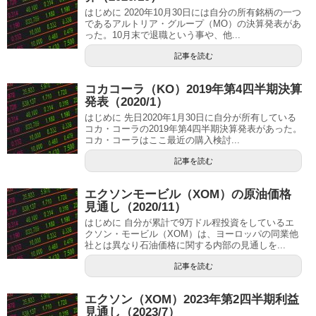
はじめに 2020年10月30日には自分の所有銘柄の一つ
であるアルトリア・グループ（MO）の決算発表があ
った。10月末で退職という事や、他...
記事を読む
コカコーラ（KO）2019年第4四半期決算
発表（2020/1）
はじめに 先日2020年1月30日に自分が所有している
コカ・コーラの2019年第4四半期決算発表があった。
コカ・コーラはここ最近の購入検討...
記事を読む
エクソンモービル（XOM）の原油価格
見通し（2020/11）
はじめに 自分が累計で9万ドル程投資をしているエ
クソン・モービル（XOM）は、ヨーロッパの同業他
社とは異なり石油価格に関する内部の見通しを...
記事を読む
エクソン（XOM）2023年第2四半期利益
見通し（2023/7）