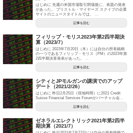
はじめに 先週の米国市場取引閉場後に、表題の発表
があった。 ブリストル・マイヤーズ スクイブの企業
サイトのニュースタイトルでは、 ...
記事を読む
フィリップ・モリス2023年第2四半期決
算（2023/7）
はじめに 2023年7月20日（木）には自分の所有銘柄
の一つであるフィリップ・モリス（PM）の2023年第
2四半期決算発表があった。 ...
記事を読む
シティとJPモルガンの講演でのアップ
デート（2021/2/26）
はじめに 昨日2月25日（現地時間）に2021 Credit
Suisse Financial Services Forumがバーチャル会...
記事を読む
ゼネラルエレクトリック2021年第2四半
期決算（2021/7）
はじめに 昨日2021年7月27日には自分の所有銘柄で