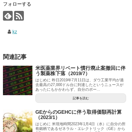
フォローする
kz
関連記事
米医薬業界リベート慣行廃止案撤回に伴
う製薬株下落（2019/7）
はじめに 昨日2019年7月11日は、ダウ工業平均が過
去最高の27,000ドル台に到達したというニュースが
あったにもかかわらず、自分のポー...
記事を読む
GEからのGEHCに伴う取得価額再計算
（2023/1）
はじめに 米現地時間2023年1月4日（水）に自分の所
有銘柄であるゼネラル・エレクトリック（GE）から