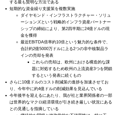
する最も賢明な方法である
短期的な資金繰り支援策を複数実施
ダイヤモンド・インフラストラクチャー・ソリュ
ーションズという戦略的インフラ資産パートナー
シップの締結により、第2四半期に24億ドルの現
金を獲得
最近EBITDA倍率約10倍という魅力的な条件で、
合計約2億5000万ドルに上る2つの非中核製品ラ
インの売却を発表
これらの売却は、欧州における構造的な課
題に対処するため欧州の上流資産3つを閉鎖
するという発表に続くもの
さらに10億ドルのコスト削減策の進捗を加速させてお
り、今年中に約4億ドルの削減効果を見込んでいる
今年後半を迎えるにあたり、我が社と業界関係者の一部
は世界的なマクロ経済環境が引き続き厳しい状況にある
との見通しを指摘している