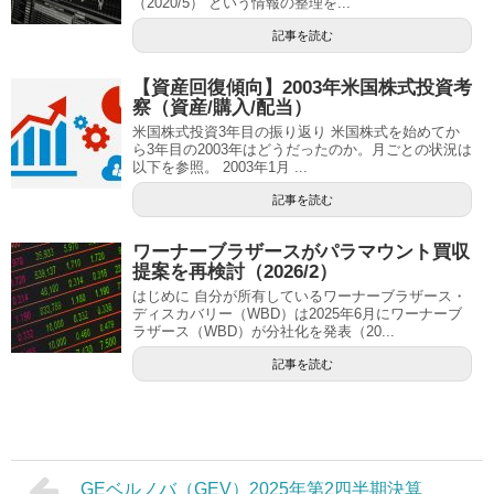
（2020/5） という情報の整理を...
記事を読む
【資産回復傾向】2003年米国株式投資考
察（資産/購入/配当）
米国株式投資3年目の振り返り 米国株式を始めてか
ら3年目の2003年はどうだったのか。月ごとの状況は
以下を参照。 2003年1月 ...
記事を読む
ワーナーブラザースがパラマウント買収
提案を再検討（2026/2）
はじめに 自分が所有しているワーナーブラザース・
ディスカバリー（WBD）は2025年6月にワーナーブ
ラザース（WBD）が分社化を発表（20...
記事を読む
GEベルノバ（GEV）2025年第2四半期決算