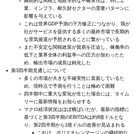
継続的な関税と地政学的な不確実性は、特に工
業、インフラ、耐久財セクターの需要パターンに
影響を与えている
これは世界GDP予測の下方修正につながり、我が
社がサービスを提供する多くの最終市場で長期的
な景気後退が予想されることに繋がっている
また不安定な関税政策が貿易を圧迫し、稼働率の
低下と業界全体の利益率への圧力が加わったた
め、輸出市場の成長は鈍化した
第3四半期見通しについて
多くの市場が大きな不確実性に直面しているた
め、現時点で予測を行うことは極めて困難
四半期中に重大な変化が生じた場合には、タイム
リーに最新情報をお知らせする
マクロ経済状況はほぼ横ばいだが、最新の指標に
基づくと第3四半期のEBITDAは約8億ドルとな
り、第2四半期から1億ドルの改善が見込まれる
これは、ポリエチレンマージンの継続的な