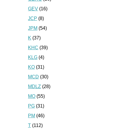
GEV
(16)
JCP
(8)
JPM
(54)
K
(37)
KHC
(39)
KLG
(4)
KO
(31)
MCD
(30)
MDLZ
(28)
MO
(55)
PG
(31)
PM
(46)
T
(112)