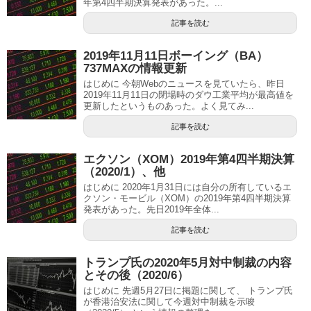
年第4四半期決算発表があった。...
記事を読む
2019年11月11日ボーイング（BA）
737MAXの情報更新
はじめに 今朝Webのニュースを見ていたら、昨日
2019年11月11日の閉場時のダウ工業平均が最高値を
更新したというものあった。よく見てみ...
記事を読む
エクソン（XOM）2019年第4四半期決算
（2020/1）、他
はじめに 2020年1月31日には自分の所有しているエ
クソン・モービル（XOM）の2019年第4四半期決算
発表があった。先日2019年全体...
記事を読む
トランプ氏の2020年5月対中制裁の内容
とその後（2020/6）
はじめに 先週5月27日に掲題に関して、 トランプ氏
が香港治安法に関して今週対中制裁を示唆