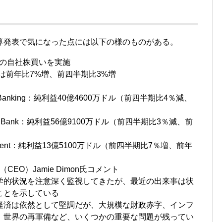
算発表で気になった点には以下の様のものがある。
相当の自社株買いを実施
高は前年比7%増、前四半期比3%増
nity Banking：純利益40億4600万ドル（前四半期比4％減、
stment Bank：純利益56億9100万ドル（前四半期比3％減、前
anagement：純利益13億5100万ドル（前四半期比7％増、前年
O）Jamie Dimon氏コメント
学的状況を注意深く監視してきたが、最近の出来事は状
ことを示している
経済は依然として堅調だが、大規模な財政赤字、インフ
、世界の再軍備など、いくつかの重要な問題が残ってい