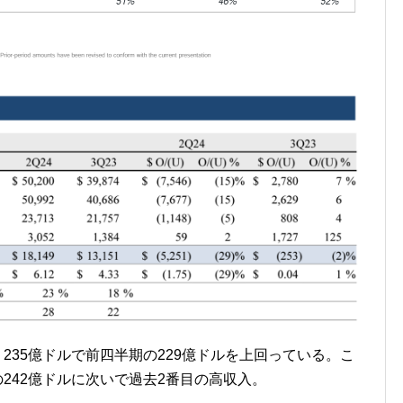
me：NII）235億ドルで前四半期の229億ドルを上回っている。こ
の242億ドルに次いで過去2番目の高収入。