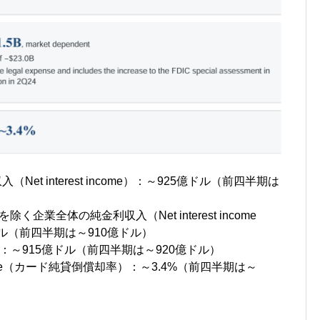
et interest income）：～925億ドル（前四半期は
く企業全体の純金利収入（Net interest income
15億ドル（前四半期は～910億ドル）
nse）：～915億ドル（前四半期は～920億ドル）
ff） rate（カード純貸倒償却率）：～3.4%（前四半期は～