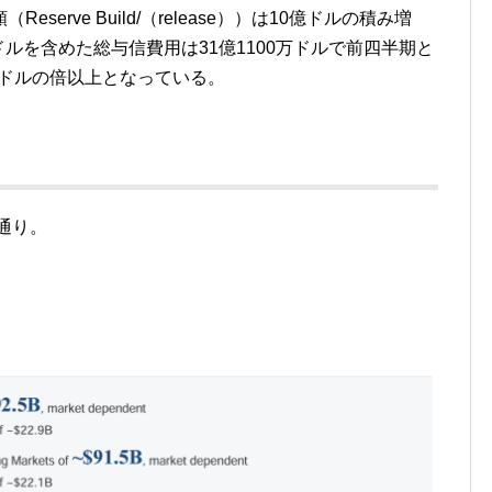
erve Build/（release））は10億ドルの積み増
）21億ドルを含めた総与信費用は31億1100万ドルで前四半期と
万ドルの倍以上となっている。
通り。