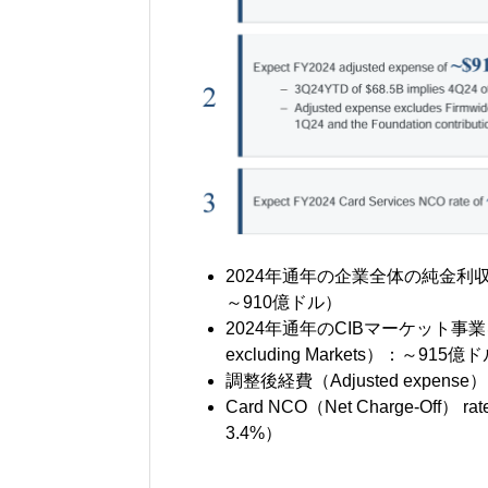
2024年通年の企業全体の純金利収入（N
～910億ドル）
2024年通年のCIBマーケット事業を除
excluding Markets）：～9
調整後経費（Adjusted expe
Card NCO（Net Charge-O
3.4%）