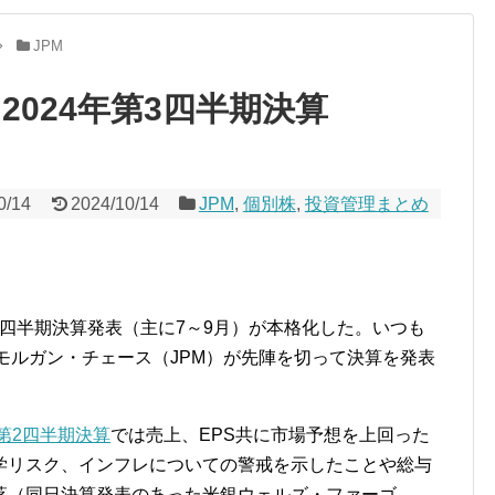
JPM
2024年第3四半期決算
0/14
2024/10/14
JPM
,
個別株
,
投資管理まとめ
業の四半期決算発表（主に7～9月）が本格化した。いつも
モルガン・チェース（JPM）が先陣を切って決算を発表
年第2四半期決算
では売上、EPS共に市場予想を上回った
学リスク、インフレについての警戒を示したことや総与
落（同日決算発表のあった米銀ウェルズ・ファーゴ