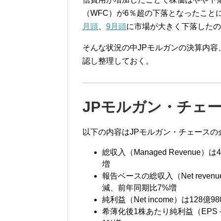
（WFC）が6％超の下落となったこと
月頭
、
9月頭
に市場が大きく下落したの
そんな状況の中JPモルガンの決算内
認し整理しておく。
JPモルガン・チェー
以下の内容はJPモルガン・チェースの
総収入（Managed Revenue
増
報告ベースの総収入（Net revenue
減、前年同期比7%増
純利益（Net income）は12
希薄化後1株あたり純利益（EPS – 