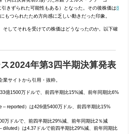
に引きずられた可能性もある）となった。その後株価は
8
にもつられたため方向感に乏しい動きだった印象。
容、そしてそれを受けての株価はどうなったのか。以下確
ス2024年第3四半期決算発表
企業サイトから引用・抜粋。
）は433億1500万ドルで、前四半期比15%減、前年同期比6%
 – reported）は426億5400万ドル、前四半期比15%
8億9800万ドルで、前四半期比29%減、前年同期比2％減
diluted）は4.37ドルで前四半期比29%減、前年同期比