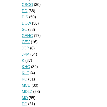
CSCO
(30)
DD
(38)
DIS
(50)
DOW
(36)
GE
(88)
GEHC
(17)
GEV
(16)
JCP
(8)
JPM
(54)
K
(37)
KHC
(39)
KLG
(4)
KO
(31)
MCD
(30)
MDLZ
(28)
MO
(55)
PG
(31)