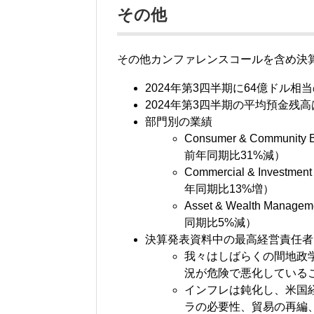
その他
その他カンファレンスコールを含め決
2024年第3四半期に64億ドル
2024年第3四半期の平均預金残
部門別の業績
Consumer & Commu
前年同期比31%減）
Commercial & Inve
年同期比13%増）
Asset & Wealth M
同期比5%減）
決算発表資料中の最高経営責任者（CE
我々はしばらくの間地政
況が危険で悪化している
インフレは鈍化し、米国
ラの必要性、貿易の再編