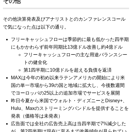
その他
その他決算発表及びアナリストとのカンファレンスコール
で気になった点は以下の通り。
フリーキャッシュフローは季節的に最も低かった四半期
にもかかわらず前年同期比13億ドル改善し約4億ドル
フリーキャッシュフローの主な用途バランスシー
トの健全化
第1四半期に10億ドルを超える負債を返済
MAXは今年の初め以来ラテンアメリカの開始により米
国の単一市場から39の国と地域に拡大し、今後数週間
でヨーロッパの25以上の追加市場でサービスを展開
昨日今夏から米国でウォルト・ディズニーとDisney+、
Hulu、Maxのストリーミングバンドルを提供することを
発表（価格等は未発表）
広告面では全社の広告売上高は当四半期で7%減少した
が、第2四半期は現在に至るまで改善傾向が見られてい