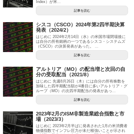
Index）が米...
記事を読む
シスコ（CSCO）2024年第2四半期決算
発表（2024/2）
はじめに 2024年2月14日（水）の米国市場閉場後に
は自分の所有銘柄の一つであるシスコ・システムズ
（CSCO）の決算発表があった。 ...
記事を読む
アルトリア（MO）の配当増と次回の自
分の受取配当（2021/8）
はじめに 先週8月26日（木）には自分の所有株数を
加味した四半期配当額が4番目に多いアルトリア・グ
ループ（MO）の次四半期配当の発表があっ...
記事を読む
2023年2月のISM非製造業総合指数と市
場（2023/3）
はじめに 2023年2月半ばに発表された1月の米消費者
物価指数でインフレ圧力が未だ根強いことが示され