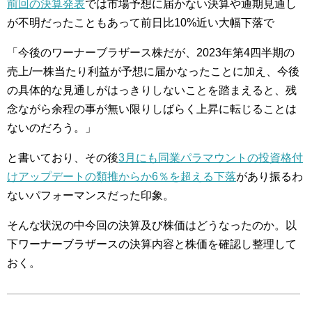
前回の決算発表
では市場予想に届かない決算や通期見通し
が不明だったこともあって前日比10%近い大幅下落で
「今後のワーナーブラザース株だが、2023年第4四半期の
売上/一株当たり利益が予想に届かなったことに加え、今後
の具体的な見通しがはっきりしないことを踏まえると、残
念ながら余程の事が無い限りしばらく上昇に転じることは
ないのだろう。」
と書いており、その後
3月にも同業パラマウントの投資格付
けアップデートの類推からか6％を超える下落
があり振るわ
ないパフォーマンスだった印象。
そんな状況の中今回の決算及び株価はどうなったのか。以
下ワーナーブラザースの決算内容と株価を確認し整理して
おく。