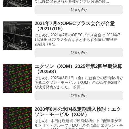
て以降に発表された各種インフレ関連の経...
記事を読む
2021年7月のOPECプラス会合が合意
（2021/7/19）
はじめに 2021年7月のOPECプラス会合は 2021年7
月のOPECプラス会合はまとまらず会議延期/延長
2021年7月5...
記事を読む
エクソン（XOM）2025年第2四半期決算
（2025/8）
はじめに 2025年8月1日（金）には自分の所有銘柄で
あるエクソン・モービル（XOM）の2025年第2四半
期決算発表があった。 前回...
記事を読む
2020年6月の米国株定期購入検討：エク
ソン・モービル（XOM）
はじめに 本日は現時点で所有銘柄の中で配当率がア
ルトリア・グループ（MO）の次に高いエクソン・モ