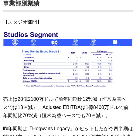
事業部別業績
【スタジオ部門】
売上は28億2100万ドルで前年同期比12%減（恒常為替ベー
スでは13％減）、Adjusted EBITDAは1億8400万ドルで前
年同期比70%減（恒常為替ベースでも70％減）。
昨年同期は「Hogwarts Legacy」がヒットしたが今四半期は