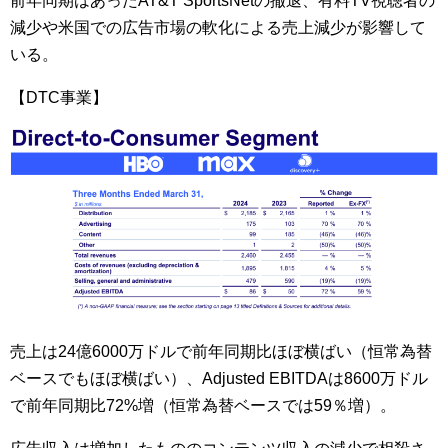
前年同期はあったAT&T SportsNetの撤退、有料TV視聴者の
減少や米国での広告市場の軟化による売上減少が影響して
いる。
【DTC事業】
売上は24億6000万ドルで前年同期比ほぼ横ばい（恒常為替
ベースでもほぼ横ばい）、Adjusted EBITDAは8600万ドル
で前年同期比72%増（恒常為替ベースでは59％増）。