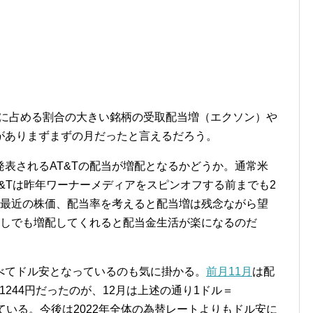
配当に占める割合の大きい銘柄の受取配当増（エクソン）や
がありまずまずの月だったと言えるだろう。
表されるAT&Tの配当が増配となるかどうか。通常米
T&Tは昨年ワーナーメディアをスピンオフする前までも2
、最近の株価、配当率を考えると配当増は残念ながら望
少しでも増配してくれると配当金生活が楽になるのだ
べてドル安となっているのも気に掛かる。
前月11月
は配
1244円だったのが、12月は上述の通り1ドル＝
になっている。今後は2022年全体の為替レートよりもドル安に