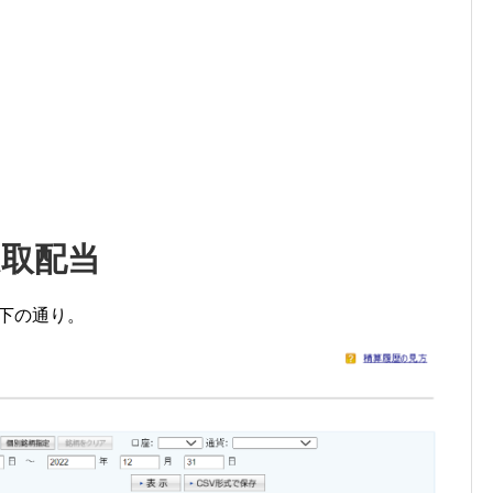
受取配当
以下の通り。