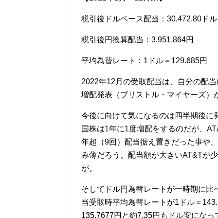
税引後ドルベース配当：30,472.80ドル
税引後円換算配当：3,951,864円
平均為替レート：1ドル＝129.685円
2022年12月の受取配当は、自分の
増配発表（ブリストル・マイヤーズ）
今後に向けて気になるのは四半期後に発
国株は1年に1度増配をするのだが、A
年超（9回）配当据え置きだった事や
み薄だろう。配当額が大きいAT&Tが
が。
そしてドル円為替レートが一時期に比
当受取時平均為替レートが1ドル＝143.
135.7677円と約7.35円もドル安