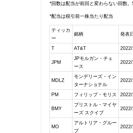
*回数は配当が前回と変わらない回数。
*配当は税引前一株当たり配当
ティッカ
銘柄
発表
ー
T
AT&T
2022/
JPモルガン・チェ
JPM
2022/
ース
モンデリーズ・イン
MDLZ
2022/
ターナショナル
PM
フィリップ・モリス
2022/
ブリストル・マイヤ
BMY
2022/
ーズ スクイブ
アルトリア・グルー
MO
2022/
プ