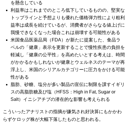
を懸念している
利益率はこれまでのところ低下しているものの、堅実な
トップラインと予想よりも優れた価格弾力性により粗利
益率は成長を続けているが、消費者がさらなる値上げに
我慢できなくなった場合これは崩壊する可能性がある
米国食品医薬品局（FDA）が新たに提案した、食品ラ
ベルの「健康」表示を更新することで慢性疾患の負担を
軽減し「健康の公平性」を高めたいとする考えは、時間
がかかるかもしれないが健康とウェルネスのテーマが再
浮上し、米国のシリアルカテゴリーに圧力をかける可能
性がある
脂肪、砂糖、塩分が多い製品の宣伝に制限を課すイギリ
スの高脂肪糖及び塩（HFSS：High in Fat, Sugar or
Salt）イニシアチブの潜在的な影響も考えられる
こういったアナリストの指摘が嫌気され好決算にもかかわ
らずケロッグ株が大幅下落したものと思われる。