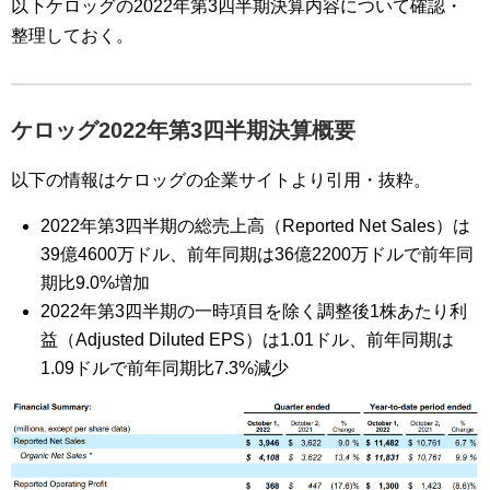
以下ケロッグの2022年第3四半期決算内容について確認・
整理しておく。
ケロッグ2022
年第3
四半期決算概要
以下の情報はケロッグの企業サイトより引用・抜粋。
2022
年第3
四半期の総売上高（Reported
Net Sales
）は
39
億46
00
万ドル、前年同期は
36
億22
00
万ドルで前年同
期比9
.0%増加
2022
年第3
四半期
の一時項目を除く調整後1株あたり利
益（
Adjusted Diluted EPS
）は1
.01
ドル、前年同期は
1
.09
ドル
で前年同期比7
.3%減少