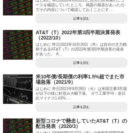
はじめに 本日2020年8月22日に自分の所有株のニュ
ースを確認していたところ、掲題の報道があったの
でその内容について確認しておくことにす...
記事を読む
AT&T（T）2022年第3四半期決算発表
（2022/10）
はじめに 昨日2022年10月20日（木）は自分の主力銘
柄であるAT&T（T）の2022年第3四半期決算の発表
があった。 A...
記事を読む
米10年債/長期債の利率1.5%超でまた市
場急落（2021/9）
はじめに 昨日2021年9月28日（火）は米国主要3市場
が以下の様に軒並み大幅下落。 ダウ工業平均：前日
比マイナス1.63% ...
記事を読む
新型コロナで懸念していたAT&T（T）の
配当発表（2020/3）
はじめに 現地時間3月27日（金）の米国市場閉場後