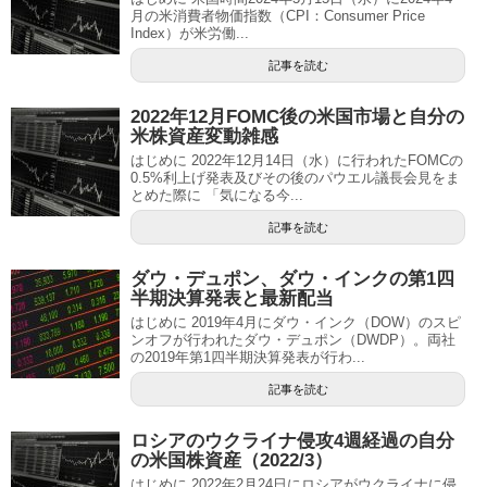
月の米消費者物価指数（CPI：Consumer Price
Index）が米労働...
記事を読む
2022年12月FOMC後の米国市場と自分の
米株資産変動雑感
はじめに 2022年12月14日（水）に行われたFOMCの
0.5%利上げ発表及びその後のパウエル議長会見をま
とめた際に 「気になる今...
記事を読む
ダウ・デュポン、ダウ・インクの第1四
半期決算発表と最新配当
はじめに 2019年4月にダウ・インク（DOW）のスピ
ンオフが行われたダウ・デュポン（DWDP）。両社
の2019年第1四半期決算発表が行わ...
記事を読む
ロシアのウクライナ侵攻4週経過の自分
の米国株資産（2022/3）
はじめに 2022年2月24日にロシアがウクライナに侵