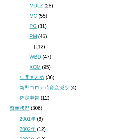
MDLZ
(28)
MO
(55)
PG
(31)
PM
(46)
T
(112)
WBD
(47)
XOM
(95)
年間まとめ
(36)
新型コロナ時資産減少
(4)
確定申告
(12)
資産状況
(306)
2001年
(6)
2002年
(12)