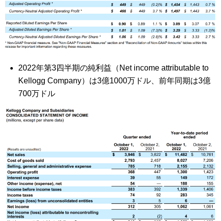
2022
年第3
四半期
の純利益（
Net income attributable to
Kellogg Company
）は3
億10
00
万ドル、前年同期は3
億
7
00
万ドル