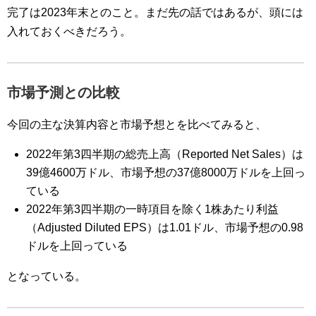
完了は2023年末とのこと。まだ先の話ではあるが、頭には
入れておくべきだろう。
市場予測との比較
今回の主な決算内容と市場予想とを比べてみると、
2022
年第3
四半期の総売上高（Reported
Net Sales
）は
39
億46
00
万
ドル
、市場予想の37億8000万ドルを上回っ
ている
2022
年第3
四半期
の一時項目を除く1株あたり利益
（
Adjusted Diluted EPS
）は1
.01
ドル
、市場予想の0.98
ドルを上回っている
となっている。