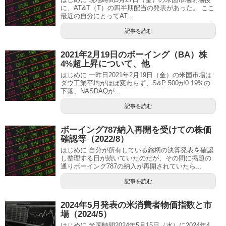
に、AT&T（T）の四半期配当の発表があった。 ここ
最近の自分にとってAT...
記事を読む
2021年2月19日のボーイング（BA）株
4%超上昇について、他
はじめに 一昨日2021年2月19日（金）の米国市場は
ダウ工業平均がほぼ変わらず、S&P 500が0.19%の
下落、NASDAQが...
記事を読む
ボーイング787納入再開を受けての株価
確認等（2022/8）
はじめに 自分が所有している銘柄の決算発表を確認
し整理する日が続いていたのだが、その間に掲題の
通りボーイング787の納入が再開されていたら...
記事を読む
2024年5月発表の米消費者物価指数と市
場（2024/5）
はじめに 米国時間2024年5月15日（水）に2024年4