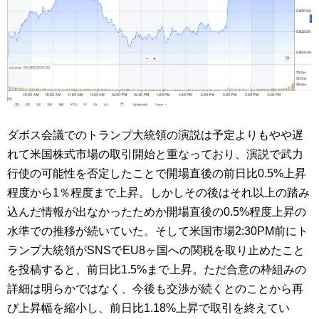
ダボス会議でのトランプ大統領の演説は予定よりもやや遅
れて米国株式市場の取引開始と重なっており、演説で武力
行使の可能性を否定したことで開場直後の前日比0.5%上昇
程度から1％程度まで上昇。しかしその後はそれ以上の踏み
込んだ情報が出なかったためか開場直後の0.5%程度上昇の
水準での推移が続いていた。そして米国市場2:30PM前にト
ランプ大統領がSNSでEU8ヶ国への関税を取り止めたこと
を投稿すると、前日比1.5%まで上昇。ただ合意の枠組みの
詳細は明らかではなく、今後も交渉が続くとのことから再
び上昇幅を縮小し、前日比1.18%上昇で取引を終えてい