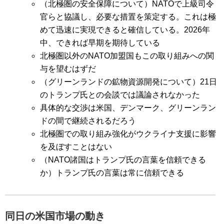
（北極圏の安全保障について）NATOで上級司令
官らと協議し、必要な措置を策定する。これは極
めて迅速に実現できると確信している。2026年
中、できれば早期を期待している
北極圏以外のNATO加盟国もこの取り組みへの関
与を望むはずだ
（グリーンランドの鉱物資源開発について）21日
のトランプ氏との会談では議論されなかった
具体的な交渉は米国、デンマーク、グリーンラン
ドの間で継続されるだろう
北極圏での取り組み強化がウクライナ支援に影響
を及ぼすことはない
（NATO諸国はトランプ氏の言葉を信頼できる
か）トランプ氏の言葉は常に信頼できる
同日の米国市場の動き