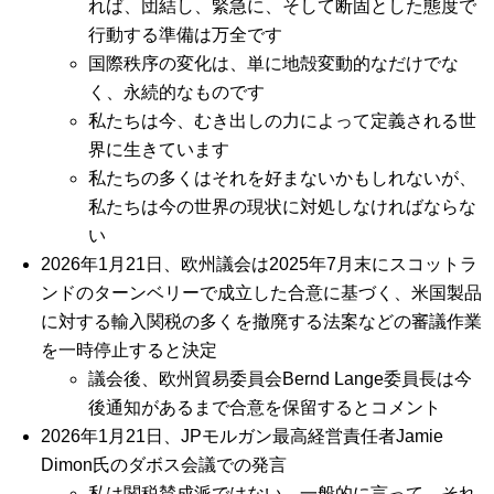
れば、団結し、緊急に、そして断固とした態度で
行動する準備は万全です
国際秩序の変化は、単に地殻変動的なだけでな
く、永続的なものです
私たちは今、むき出しの力によって定義される世
界に生きています
私たちの多くはそれを好まないかもしれないが、
私たちは今の世界の現状に対処しなければならな
い
2026年1月21日、欧州議会は2025年7月末にスコットラ
ンドのターンベリーで成立した合意に基づく、米国製品
に対する輸入関税の多くを撤廃する法案などの審議作業
を一時停止すると決定
議会後、欧州貿易委員会Bernd Lange委員長は今
後通知があるまで合意を保留するとコメント
2026年1月21日、JPモルガン最高経営責任者Jamie
Dimon氏のダボス会議での発言
私は関税賛成派ではない。一般的に言って、それ