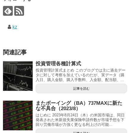
kz
関連記事
投資管理各種計算式
投資管理計算式まとめ このブログでは主に過去デー
タに対して考察を加えているのだが、実データ（購
入日、購入金額、購入手数料、入金額、配当額、...
記事を読む
またボーイング（BA）737MAXに新た
な不具合（2023/8）
はじめに 2023年8月24日（木）の米国市場は、同日
発表された米新規失業保険申請件数が市場予想を下
回り労働市場が力強く更なる利上げの可能...