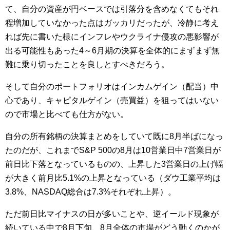
て、自分の資産が円ベースでは引落分を含めなくてもそれ
程増加していなかった点はガッカリだったが、冷静に考え
れば先に書いた様にインフレやウクライナ侵攻の悪影響が
出る可能性もあった4～6月期の決算を全体的にまずまず無
難に乗り切ったことを良しとすべきだろう。
そして自分のポートフォリオはインカムゲイン（配当）中
心であり、キャピタルゲイン（売買益）を狙ってはいない
ので市場と比べても仕方がない。
自分の所有銘柄の決算まとめをしていて既に8月半ばになっ
たのだが、これまでS&P 500の8月は10営業日中7営業日が
前日比下落となっているものの、上昇した3営業日の上げ幅
が大きく前月比5.1%の上昇となっている（ダウ工業平均は
3.8%、NASDAQ総合は7.3%それぞれ上昇）。
ただ前日比マイナスの日が多いことや、逆イールド現象が
続いている中で8月下旬、8月全体の市場がどう動くのかが