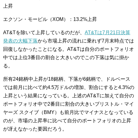
上昇
エクソン・モービル（XOM）：13.2%上昇
AT&Tを除いて上昇しているのだが、
AT&Tは7月21日決算
発表の大幅下落
から市場上昇の流れに乗れず7月末時点では
回復しなかったことになる。AT&Tは自分のポートフォリオ
中では上位3番目の割合と大きいのでこの下落は気に掛か
る。
所有24銘柄中上昇が18銘柄、下落が6銘柄で、ドルベース
では前月に比べて
約4.5万ドルの増加、割合にすると4
.3%の
上昇
という結果になっている。上述のAT&Tに加えて自分の
ポートフォリオ中で2番目に割合の大きいブリストル・マイ
ヤーズ スクイブ（BMY）も前月比でマイナスとなっている
のが、市場の上昇率に比べて自分のポートフォリオの上昇
が冴えなかった要因だろう。