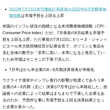
2022年7月13日米労働統計局発表の2022年6月消費者物
価指数
は市場予想を上回る上昇
米国のインフレ状況の指標となる米消費者物価指数（CPI：
Consumer Price Index）だが、7月発表の6月結果も市場予
想を上回る上昇。ただ事前の7月11日にカリーヌ・ジャン＝
ピエール米大統領補佐官が記者会見で、ガソリンと食品を
含む全体の数字が「非常に高い」水準になると発言してい
たため市場はそこそこの下落で済んだ。
7月半ばから米企業の4～6月期決算発表が本格化
ウクライナ侵攻やインフレ進行の影響が色濃くであろう米
企業の4～6月期（主に）決算が7月半ばから本格化した。勿
論個々の企業によって結果はまちまちで下落した企業もあ
るのだが、予想外な事に市場予想を上回る決算結果となっ
た企業が多かった。