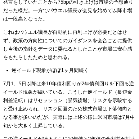
発言をしていたことから75bpの引き上げは市場の予想通り
だった様だ。一方でパウエル議長が会見を始めて以降市場
は一段高となった。
これはパウエル議長が自動的に再利上げが必要だとはせ
ず、政策の方向性についてのガイダンスを会合ごとに提供
し今後の指針をデータに委ねるとしたことが市場に安心感
をもたらしたためと思われる。
逆イールド現象がほぼ1ヶ月間続く
7月1、5日以降は米10年債利回りが2年債利回りを下回る逆
イールド現象が続いている。こうした逆イールド（長短金
利差逆転）はリセッション（景気後退）リスクを示唆する
と受け止められ、リスク回避のため株式市場は下落傾向と
なる事が多いのだが、実際には上述の様に米国市場は7月中
旬から大きく上昇している。
この逆イールドが続きさらに10年債と2年債の金利差が拡大