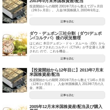
2003年9月末米国株資産/配当
投資開始からの期間 2001年7月から数えて27ヶ月目
（2年3ヶ月目）。 入金/米国株購入 2003年9月は、
...
記事を読む
ダウ・デュポン三社分割（ダウ/デュポ
ン/コルテバ）後の状況整理
はじめに 本日デュポン・ドゥ・ヌムール（DD）から
スピンオフされたコルテバ（CTVA）が予定通り入庫
された ので、これを機会...
記事を読む
【投資開始から12年目に】2013年7月末
米国株資産/配当
投資開始からの期間 2001年7月から数えて145ヶ月目
（12年1ヶ月目）。 入金/米国株購入 2013年7月の入
金、米国...
記事を読む
2005年12月末米国株資産/配当及び購入