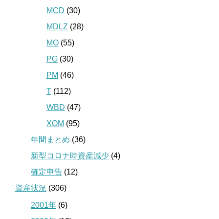
MCD
(30)
MDLZ
(28)
MO
(55)
PG
(30)
PM
(46)
T
(112)
WBD
(47)
XOM
(95)
年間まとめ
(36)
新型コロナ時資産減少
(4)
確定申告
(12)
資産状況
(306)
2001年
(6)