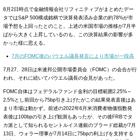
8月2日時点で金融情報会社リフィニティブがまとめたデー
タではS&P 500構成銘柄で決算発表済み企業の約78%が市
場予想を上回ったとのこと。上述の米国市場の推移が7月半
ばから大きく上昇しているのも、この決算結果の影響が多
かった様に思える。
7月のFOMC後のパウエル議長発言により市場が一段高
7月27、28日は米連邦公開市場委員会（FOMC）の会合が行
われ、それに続いてパウエル議長の会見があった。
FOMC自体はフェデラルファンド金利の目標範囲2.25%～
2.5%とし前回から75bp引き上げたがこの結果発表直後はあ
まり市場は動かず。前述の2022年6月米消費者物価指数発
表後は100bpの引き上げ観測もあったが、その後FRBでタ
カ派として知られるセントルイス連銀のブラード総裁が7月
13日、ウォラー理事が7月14日に75bpの利上げを支持する